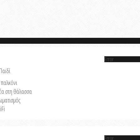
Error
Παιδί
παλκόνι
έα στη θάλασσα
λιματισμός
iFi
Error