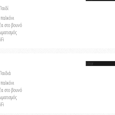
Παιδί
παλκόνι
έα στο βουνό
λιματισμός
iFi
Error
 Παιδιά
παλκόνι
έα στο βουνό
λιματισμός
iFi