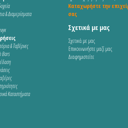
οχεία
Καταχωρήστε την επιχεί
ια & Διαμερίσματα
σας
Σχετικά με μας
νγκ
ρήσεις
Σχετικά με μας
τόρια & Ταβέρνες
Επικοινωνήστε μαζί μας
 Bars
Διαφημιστείτε
κέδαση
ιάσεις
αζιέρες
τηριότητες
ρικά Καταστήματα