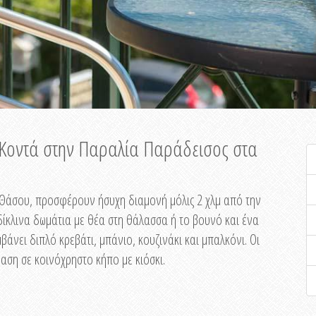
ή Κοντά στην Παραλία Παράδεισος στα
ης Θάσου, προσφέρουν ήσυχη διαμονή μόλις 2 χλμ από την
ίκλινα δωμάτια με θέα στη θάλασσα ή το βουνό και ένα
άνει διπλό κρεβάτι, μπάνιο, κουζινάκι και μπαλκόνι. Οι
αση σε κοινόχρηστο κήπο με κιόσκι.