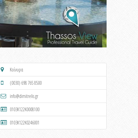
Κοίνυρα
(0030) 698 765 8500
info@dimitrelis.gr
0103K122K0008100
0103K122K0246001