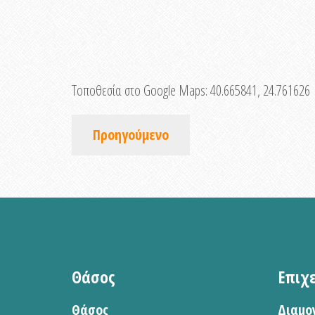
Τοποθεσία στο Google Maps:
40.665841, 24.761626
Προηγούμενο
Θάσος
Επιχ
Θάσος
Διαμο