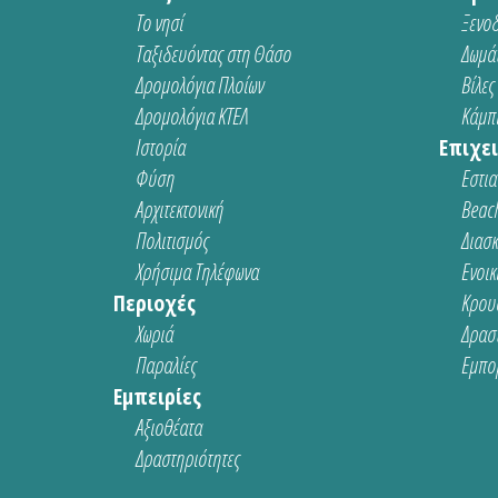
Το νησί
Ξενοδ
Ταξιδευόντας στη Θάσο
Δωμάτ
Δρομολόγια Πλοίων
Βίλες
Δρομολόγια ΚΤΕΛ
Κάμπι
Ιστορία
Επιχει
Φύση
Εστια
Αρχιτεκτονική
Beach
Πολιτισμός
Διασ
Χρήσιμα Τηλέφωνα
Ενοικ
Περιοχές
Κρου
Χωριά
Δρασ
Παραλίες
Εμπο
Εμπειρίες
Αξιοθέατα
Δραστηριότητες