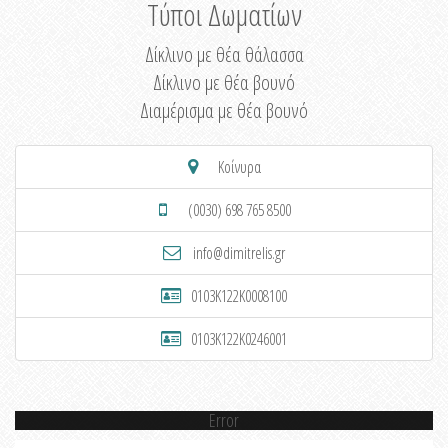
Τύποι Δωματίων
Δίκλινο με θέα θάλασσα
Δίκλινο με θέα βουνό
Διαμέρισμα με θέα βουνό
Κοίνυρα
(0030) 698 765 8500
info@dimitrelis.gr
0103K122K0008100
0103K122K0246001
Error