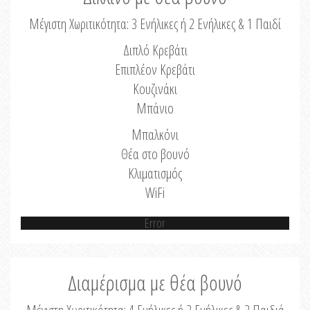
Μέγιστη Χωριτικότητα: 3 Ενήλικες ή 2 Ενήλικες & 1 Παιδί
Διπλό Κρεβάτι
Επιπλέον Κρεβάτι
Κουζινάκι
Μπάνιο
Μπαλκόνι
Θέα στο βουνό
Κλιματισμός
WiFi
Error
Διαμέρισμα με θέα βουνό