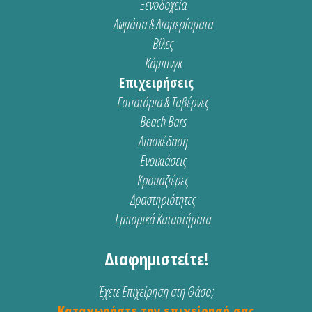
Ξενοδοχεία
Δωμάτια & Διαμερίσματα
Βίλες
Κάμπινγκ
Επιχειρήσεις
Εστιατόρια & Ταβέρνες
Beach Bars
Διασκέδαση
Ενοικιάσεις
Κρουαζιέρες
Δραστηριότητες
Εμπορικά Καταστήματα
Διαφημιστείτε!
Έχετε Επιχείρηση στη Θάσο;
Καταχωρήστε την επιχείρησή σας