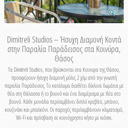
Dimitreli Studios – Ήσυχη Διαμονή Κοντά
στην Παραλία Παράδεισος στα Κοινύρα,
Θάσος
Τα Dimitreli Studios, που βρίσκονται στα Κοινυρα της Θάσου,
προσφέρουν ήσυχη διαμονή μόλις 2 χλμ από την γνωστή
παραλία Παράδεισος. Το κατάλυμα διαθέτει δίκλινα δωμάτια με
θέα στη θάλασσα ή το βουνό και ένα διαμέρισμα με θέα στο
βουνό. Κάθε μονάδα περιλαμβάνει διπλό κρεβάτι, μπάνιο,
κουζινάκι και μπαλκόνι. Οι παροχές περιλαμβάνουν κλιματισμό,
Wi-Fi και πρόσβαση σε κοινόχρηστο κήπο με κιόσκι.