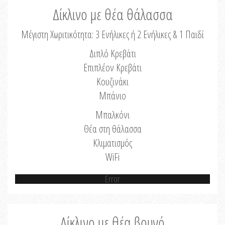
Δίκλινο με θέα θάλασσα
Μέγιστη Χωριτικότητα: 3 Ενήλικες ή 2 Ενήλικες & 1 Παιδί
Διπλό Κρεβάτι
Επιπλέον Κρεβάτι
Κουζινάκι
Μπάνιο
Μπαλκόνι
Θέα στη θάλασσα
Κλιματισμός
WiFi
Error
Δίκλινο με θέα βουνό