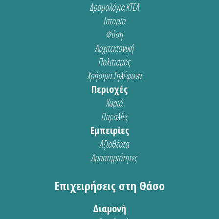
Δρομολόγια ΚΤΕΛ
Ιστορία
Φύση
Αρχιτεκτονική
Πολιτισμός
Χρήσιμα Τηλέφωνα
Περιοχές
Χωριά
Παραλίες
Εμπειρίες
Αξιοθέατα
Δραστηριότητες
Επιχειρήσεις στη Θάσο
Διαμονή