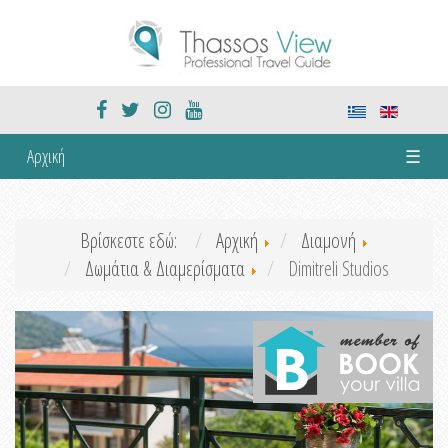
Αρχική
☰
Βρίσκεστε εδώ:
Αρχική
Διαμονή
Δωμάτια & Διαμερίσματα
Dimitreli Studios