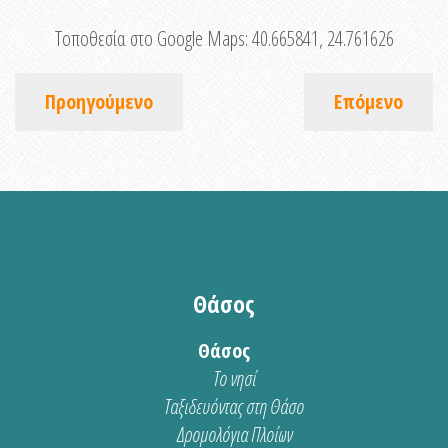
Τοποθεσία στο Google Maps:
40.665841, 24.761626
Προηγούμενο
Επόμενο
Θάσος
Θάσος
Το νησί
Ταξιδευόντας στη Θάσο
Δρομολόγια Πλοίων