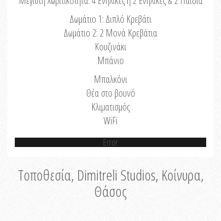
Μέγιστη Χωριτικότητα: 4 Ενήλικες ή 2 Ενήλικες & 2 Παιδιά
Δωμάτιο 1: Διπλό Κρεβάτι
Δωμάτιο 2: 2 Μονά Κρεβάτια
Κουζινάκι
Μπάνιο
Μπαλκόνι
Θέα στο βουνό
Κλιματισμός
WiFi
Error
Τοποθεσία, Dimitreli Studios, Κοίνυρα,
Θάσος