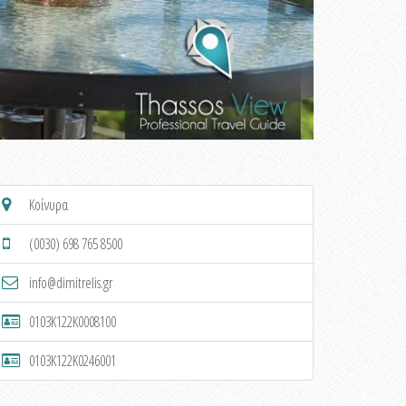
Κοίνυρα
(0030) 698 765 8500
info@dimitrelis.gr
0103K122K0008100
0103K122K0246001