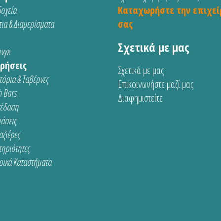
οχεία
Καταχωρήστε την επιχεί
ια & Διαμερίσματα
σας
Σχετικά με μας
νγκ
ρήσεις
Σχετικά με μας
τόρια & Ταβέρνες
Επικοινωνήστε μαζί μας
 Bars
Διαφημιστείτε
κέδαση
ιάσεις
αζιέρες
τηριότητες
ρικά Καταστήματα