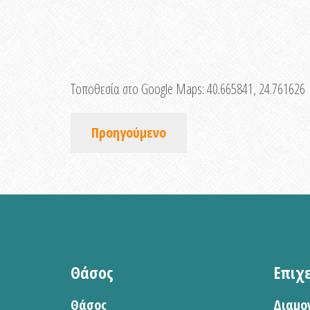
Τοποθεσία στο Google Maps:
40.665841, 24.761626
Προηγούμενο
Θάσος
Επιχ
Θάσος
Διαμο