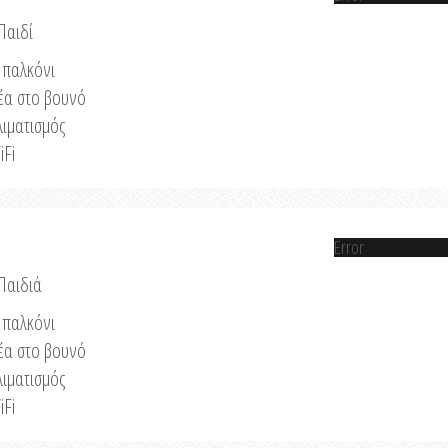
Παιδί
παλκόνι
έα στο βουνό
λιματισμός
iFi
Error
 Παιδιά
παλκόνι
έα στο βουνό
λιματισμός
iFi