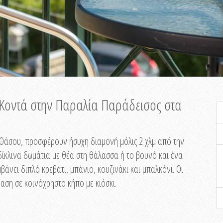
ή Κοντά στην Παραλία Παράδεισος στα
ης Θάσου, προσφέρουν ήσυχη διαμονή μόλις 2 χλμ από την
ίκλινα δωμάτια με θέα στη θάλασσα ή το βουνό και ένα
άνει διπλό κρεβάτι, μπάνιο, κουζινάκι και μπαλκόνι. Οι
αση σε κοινόχρηστο κήπο με κιόσκι.