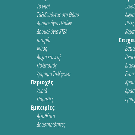
Το νησί
Ξενοδ
Ταξιδευόντας στη Θάσο
Δωμάτ
Δρομολόγια Πλοίων
Βίλες
Δρομολόγια ΚΤΕΛ
Κάμπι
Ιστορία
Επιχει
Φύση
Εστια
Αρχιτεκτονική
Beach
Πολιτισμός
Διασ
Χρήσιμα Τηλέφωνα
Ενοικ
Περιοχές
Κρου
Χωριά
Δρασ
Παραλίες
Εμπο
Εμπειρίες
Αξιοθέατα
Δραστηριότητες