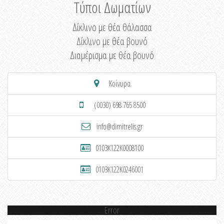
Τύποι Δωματίων
Δίκλινο με θέα θάλασσα
Δίκλινο με θέα βουνό
Διαμέρισμα με θέα βουνό
Κοίνυρα
(0030) 698 765 8500
info@dimitrelis.gr
0103K122K0008100
0103K122K0246001
Error