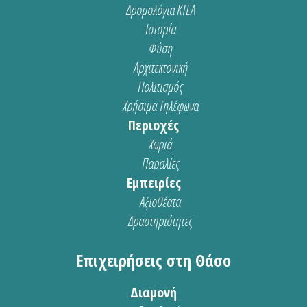
Δρομολόγια ΚΤΕΛ
Ιστορία
Φύση
Αρχιτεκτονική
Πολιτισμός
Χρήσιμα Τηλέφωνα
Περιοχές
Χωριά
Παραλίες
Εμπειρίες
Αξιοθέατα
Δραστηριότητες
Επιχειρήσεις στη Θάσο
Διαμονή