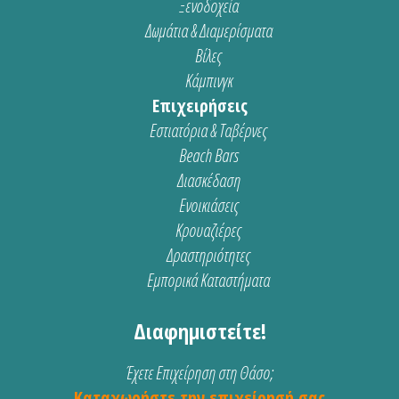
Ξενοδοχεία
Δωμάτια & Διαμερίσματα
Βίλες
Κάμπινγκ
Επιχειρήσεις
Εστιατόρια & Ταβέρνες
Beach Bars
Διασκέδαση
Ενοικιάσεις
Κρουαζιέρες
Δραστηριότητες
Εμπορικά Καταστήματα
Διαφημιστείτε!
Έχετε Επιχείρηση στη Θάσο;
Καταχωρήστε την επιχείρησή σας