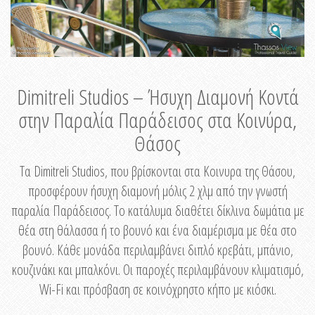
Dimitreli Studios – Ήσυχη Διαμονή Κοντά
στην Παραλία Παράδεισος στα Κοινύρα,
Θάσος
Τα Dimitreli Studios, που βρίσκονται στα Κοινυρα της Θάσου,
προσφέρουν ήσυχη διαμονή μόλις 2 χλμ από την γνωστή
παραλία Παράδεισος. Το κατάλυμα διαθέτει δίκλινα δωμάτια με
θέα στη θάλασσα ή το βουνό και ένα διαμέρισμα με θέα στο
βουνό. Κάθε μονάδα περιλαμβάνει διπλό κρεβάτι, μπάνιο,
κουζινάκι και μπαλκόνι. Οι παροχές περιλαμβάνουν κλιματισμό,
Wi-Fi και πρόσβαση σε κοινόχρηστο κήπο με κιόσκι.