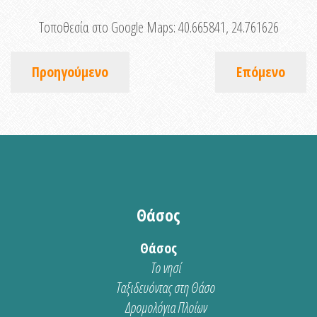
Τοποθεσία στο Google Maps:
40.665841, 24.761626
Προηγούμενο
Επόμενο
Θάσος
Θάσος
Το νησί
Ταξιδευόντας στη Θάσο
Δρομολόγια Πλοίων