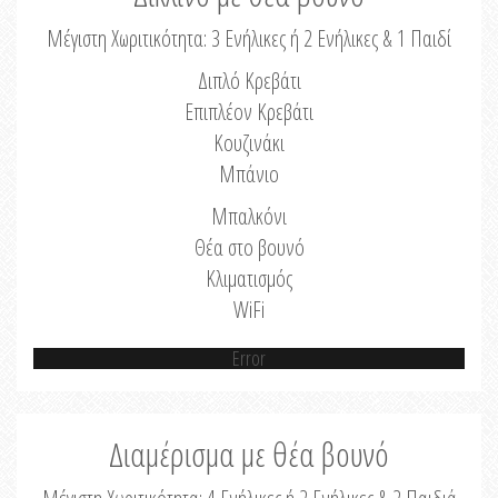
Μέγιστη Χωριτικότητα: 3 Ενήλικες ή 2 Ενήλικες & 1 Παιδί
Διπλό Κρεβάτι
Επιπλέον Κρεβάτι
Κουζινάκι
Μπάνιο
Μπαλκόνι
Θέα στο βουνό
Κλιματισμός
WiFi
Error
Διαμέρισμα με θέα βουνό