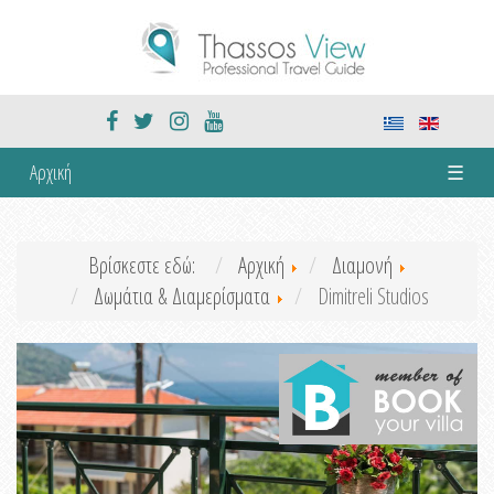
Αρχική
☰
Βρίσκεστε εδώ:
Αρχική
Διαμονή
Δωμάτια & Διαμερίσματα
Dimitreli Studios