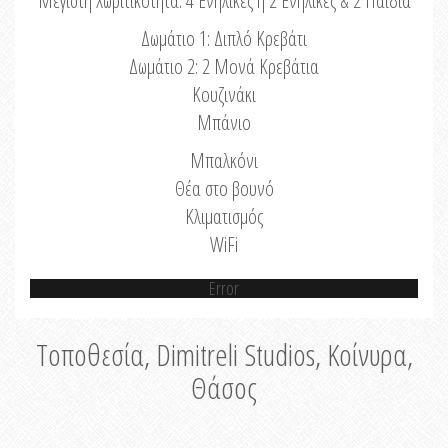
Μέγιστη Χωριτικότητα: 4 Ενήλικες ή 2 Ενήλικες & 2 Παιδιά
Δωμάτιο 1: Διπλό Κρεβάτι
Δωμάτιο 2: 2 Μονά Κρεβάτια
Κουζινάκι
Μπάνιο
Μπαλκόνι
Θέα στο βουνό
Κλιματισμός
WiFi
Error
Τοποθεσία, Dimitreli Studios, Κοίνυρα,
Θάσος