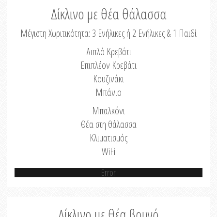
Δίκλινο με θέα θάλασσα
Μέγιστη Χωριτικότητα: 3 Ενήλικες ή 2 Ενήλικες & 1 Παιδί
Διπλό Κρεβάτι
Επιπλέον Κρεβάτι
Κουζινάκι
Μπάνιο
Μπαλκόνι
Θέα στη θάλασσα
Κλιματισμός
WiFi
Error
Δίκλινο με θέα βουνό