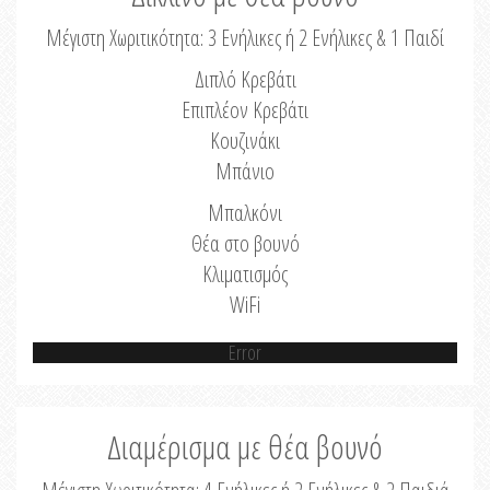
Μέγιστη Χωριτικότητα: 3 Ενήλικες ή 2 Ενήλικες & 1 Παιδί
Διπλό Κρεβάτι
Επιπλέον Κρεβάτι
Κουζινάκι
Μπάνιο
Μπαλκόνι
Θέα στο βουνό
Κλιματισμός
WiFi
Error
Διαμέρισμα με θέα βουνό