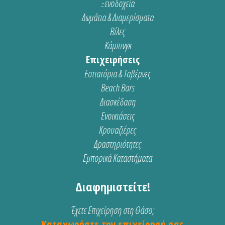
Ξενοδοχεία
Δωμάτια & Διαμερίσματα
Βίλες
Κάμπινγκ
Επιχειρήσεις
Εστιατόρια & Ταβέρνες
Beach Bars
Διασκέδαση
Ενοικιάσεις
Κρουαζιέρες
Δραστηριότητες
Εμπορικά Καταστήματα
Διαφημιστείτε!
Έχετε Επιχείρηση στη Θάσο;
Καταχωρήστε την επιχείρησή σας