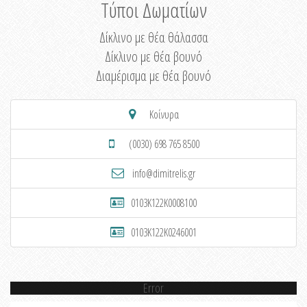
Τύποι Δωματίων
Δίκλινο με θέα θάλασσα
Δίκλινο με θέα βουνό
Διαμέρισμα με θέα βουνό
Κοίνυρα
(0030) 698 765 8500
info@dimitrelis.gr
0103K122K0008100
0103K122K0246001
Error