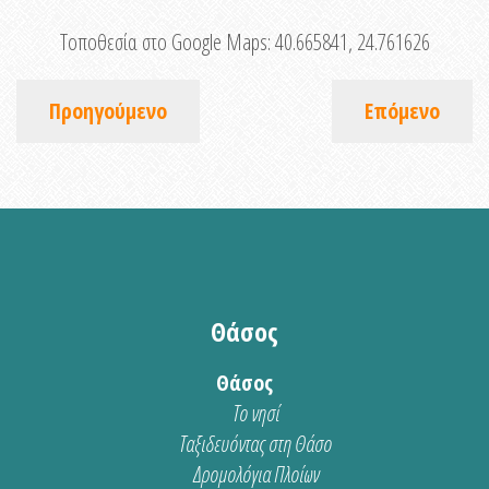
Τοποθεσία στο Google Maps:
40.665841, 24.761626
Προηγούμενο
Επόμενο
Θάσος
Θάσος
Το νησί
Ταξιδευόντας στη Θάσο
Δρομολόγια Πλοίων