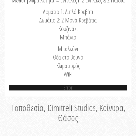
Μέγιστη Χωριτικότητα: 4 Ενήλικες ή 2 Ενήλικες & 2 Παιδιά
Δωμάτιο 1: Διπλό Κρεβάτι
Δωμάτιο 2: 2 Μονά Κρεβάτια
Κουζινάκι
Μπάνιο
Μπαλκόνι
Θέα στο βουνό
Κλιματισμός
WiFi
Error
Τοποθεσία, Dimitreli Studios, Κοίνυρα,
Θάσος