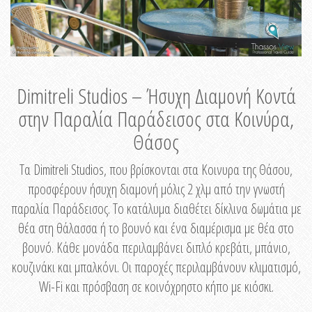
Dimitreli Studios – Ήσυχη Διαμονή Κοντά
στην Παραλία Παράδεισος στα Κοινύρα,
Θάσος
Τα Dimitreli Studios, που βρίσκονται στα Κοινυρα της Θάσου,
προσφέρουν ήσυχη διαμονή μόλις 2 χλμ από την γνωστή
παραλία Παράδεισος. Το κατάλυμα διαθέτει δίκλινα δωμάτια με
θέα στη θάλασσα ή το βουνό και ένα διαμέρισμα με θέα στο
βουνό. Κάθε μονάδα περιλαμβάνει διπλό κρεβάτι, μπάνιο,
κουζινάκι και μπαλκόνι. Οι παροχές περιλαμβάνουν κλιματισμό,
Wi-Fi και πρόσβαση σε κοινόχρηστο κήπο με κιόσκι.