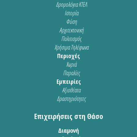
Δρομολόγια ΚΤΕΛ
Ιστορία
Φύση
Αρχιτεκτονική
Πολιτισμός
Χρήσιμα Τηλέφωνα
Περιοχές
Χωριά
Παραλίες
Εμπειρίες
Αξιοθέατα
Δραστηριότητες
Επιχειρήσεις στη Θάσο
Διαμονή