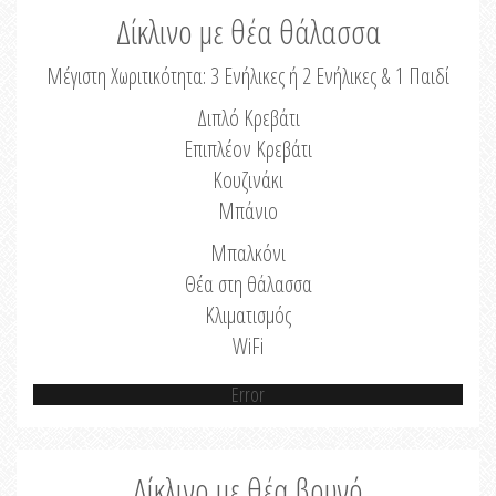
Δίκλινο με θέα θάλασσα
Μέγιστη Χωριτικότητα: 3 Ενήλικες ή 2 Ενήλικες & 1 Παιδί
Διπλό Κρεβάτι
Επιπλέον Κρεβάτι
Κουζινάκι
Μπάνιο
Μπαλκόνι
Θέα στη θάλασσα
Κλιματισμός
WiFi
Error
Δίκλινο με θέα βουνό