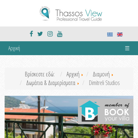
Αρχική
☰
Βρίσκεστε εδώ:
Αρχική
Διαμονή
Δωμάτια & Διαμερίσματα
Dimitreli Studios