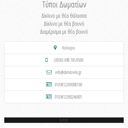
Τύποι Δωματίων
Δίκλινο με θέα θάλασσα
Δίκλινο με θέα βουνό
Διαμέρισμα με θέα βουνό
Κοίνυρα
(0030) 698 765 8500
info@dimitrelis.gr
0103K122K0008100
0103K122K0246001
Error