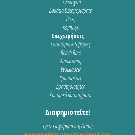
Ξενοδοχεία
Δωμάτια & Διαμερίσματα
Βίλες
Κάμπινγκ
Επιχειρήσεις
Εστιατόρια & Ταβέρνες
Beach Bars
Διασκέδαση
Ενοικιάσεις
Κρουαζιέρες
Δραστηριότητες
Εμπορικά Καταστήματα
Διαφημιστείτε!
Έχετε Επιχείρηση στη Θάσο;
Καταχωρήστε την επιχείρησή σας