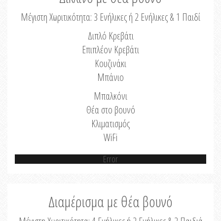
Μέγιστη Χωριτικότητα: 3 Ενήλικες ή 2 Ενήλικες & 1 Παιδί
Διπλό Κρεβάτι
Επιπλέον Κρεβάτι
Κουζινάκι
Μπάνιο
Μπαλκόνι
Θέα στο βουνό
Κλιματισμός
WiFi
Error
Διαμέρισμα με θέα βουνό