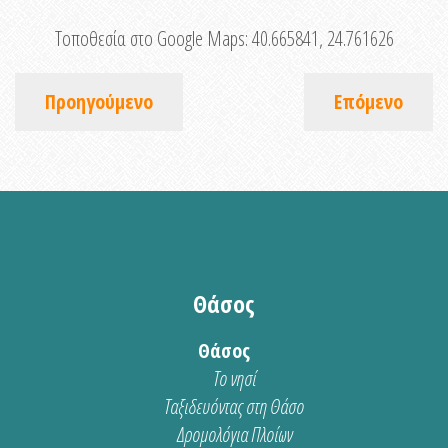
Τοποθεσία στο Google Maps:
40.665841, 24.761626
Προηγούμενο
Επόμενο
Θάσος
Θάσος
Το νησί
Ταξιδευόντας στη Θάσο
Δρομολόγια Πλοίων