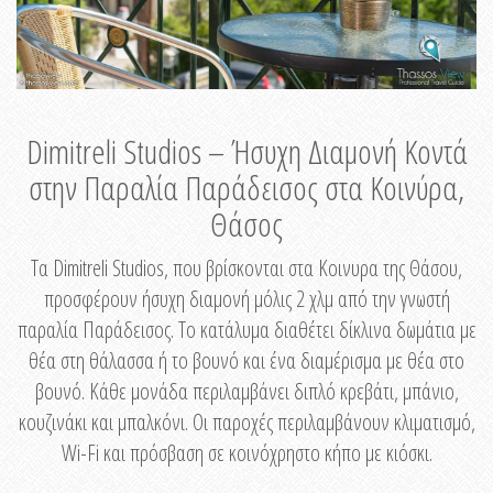
Dimitreli Studios – Ήσυχη Διαμονή Κοντά
στην Παραλία Παράδεισος στα Κοινύρα,
Θάσος
Τα Dimitreli Studios, που βρίσκονται στα Κοινυρα της Θάσου,
προσφέρουν ήσυχη διαμονή μόλις 2 χλμ από την γνωστή
παραλία Παράδεισος. Το κατάλυμα διαθέτει δίκλινα δωμάτια με
θέα στη θάλασσα ή το βουνό και ένα διαμέρισμα με θέα στο
βουνό. Κάθε μονάδα περιλαμβάνει διπλό κρεβάτι, μπάνιο,
κουζινάκι και μπαλκόνι. Οι παροχές περιλαμβάνουν κλιματισμό,
Wi-Fi και πρόσβαση σε κοινόχρηστο κήπο με κιόσκι.