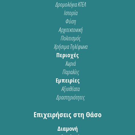
Δρομολόγια ΚΤΕΛ
Ιστορία
Φύση
Αρχιτεκτονική
Πολιτισμός
Χρήσιμα Τηλέφωνα
Περιοχές
Χωριά
Παραλίες
Εμπειρίες
Αξιοθέατα
Δραστηριότητες
Επιχειρήσεις στη Θάσο
Διαμονή