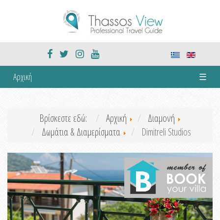
Αρχική
☰
Βρίσκεστε εδώ:
Αρχική
Διαμονή
Δωμάτια & Διαμερίσματα
Dimitreli Studios