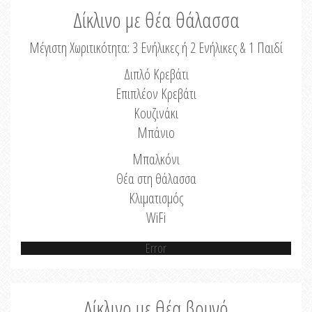
Δίκλινο με θέα θάλασσα
Μέγιστη Χωριτικότητα: 3 Ενήλικες ή 2 Ενήλικες & 1 Παιδί
Διπλό Κρεβάτι
Επιπλέον Κρεβάτι
Κουζινάκι
Μπάνιο
Μπαλκόνι
Θέα στη θάλασσα
Κλιματισμός
WiFi
Error
Δίκλινο με θέα βουνό