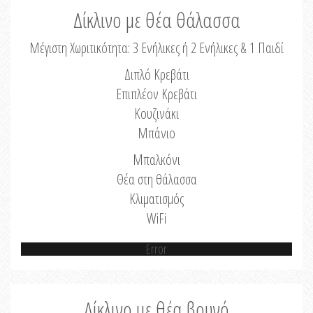
Δίκλινο με θέα θάλασσα
Μέγιστη Χωριτικότητα: 3 Ενήλικες ή 2 Ενήλικες & 1 Παιδί
Διπλό Κρεβάτι
Επιπλέον Κρεβάτι
Κουζινάκι
Μπάνιο
Μπαλκόνι
Θέα στη θάλασσα
Κλιματισμός
WiFi
Error
Δίκλινο με θέα βουνό