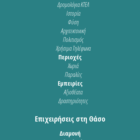
Δρομολόγια ΚΤΕΛ
Ιστορία
Φύση
Αρχιτεκτονική
Πολιτισμός
Χρήσιμα Τηλέφωνα
Περιοχές
Χωριά
Παραλίες
Εμπειρίες
Αξιοθέατα
Δραστηριότητες
Επιχειρήσεις στη Θάσο
Διαμονή