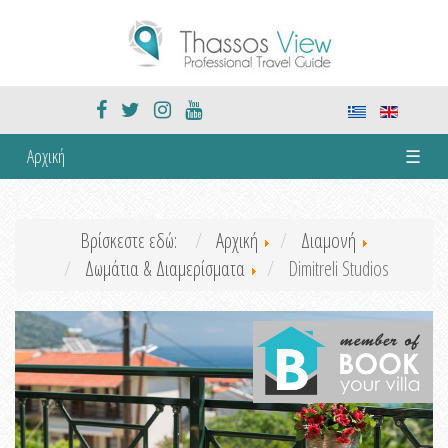
Αρχική
☰
Βρίσκεστε εδώ:
Αρχική
Διαμονή
Δωμάτια & Διαμερίσματα
Dimitreli Studios