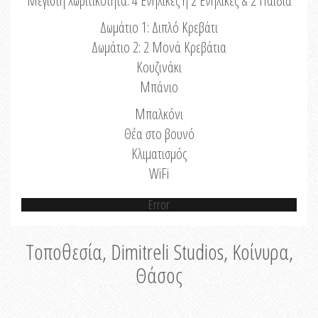
Μέγιστη Χωριτικότητα: 4 Ενήλικες ή 2 Ενήλικες & 2 Παιδιά
Δωμάτιο 1: Διπλό Κρεβάτι
Δωμάτιο 2: 2 Μονά Κρεβάτια
Κουζινάκι
Μπάνιο
Μπαλκόνι
Θέα στο βουνό
Κλιματισμός
WiFi
Error
Τοποθεσία, Dimitreli Studios, Κοίνυρα,
Θάσος