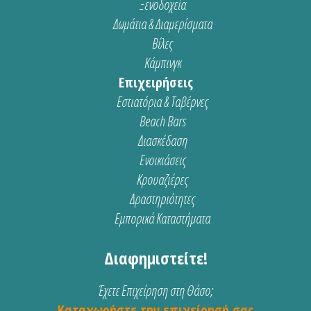
Ξενοδοχεία
Δωμάτια & Διαμερίσματα
Βίλες
Κάμπινγκ
Επιχειρήσεις
Εστιατόρια & Ταβέρνες
Beach Bars
Διασκέδαση
Ενοικιάσεις
Κρουαζιέρες
Δραστηριότητες
Εμπορικά Καταστήματα
Διαφημιστείτε!
Έχετε Επιχείρηση στη Θάσο;
Καταχωρήστε την επιχείρησή σας