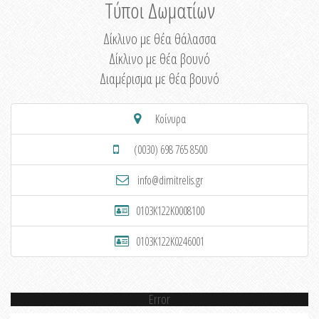
Τύποι Δωματίων
Δίκλινο με θέα θάλασσα
Δίκλινο με θέα βουνό
Διαμέρισμα με θέα βουνό
Κοίνυρα
(0030) 698 765 8500
info@dimitrelis.gr
0103K122K0008100
0103K122K0246001
Error