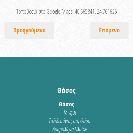
Τοποθεσία στο Google Maps:
40.665841, 24.761626
Προηγούμενο
Επόμενο
Θάσος
Θάσος
Το νησί
Ταξιδευόντας στη Θάσο
Δρομολόγια Πλοίων