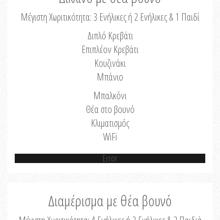
Μέγιστη Χωριτικότητα: 3 Ενήλικες ή 2 Ενήλικες & 1 Παιδί
Διπλό Κρεβάτι
Επιπλέον Κρεβάτι
Κουζινάκι
Μπάνιο
Μπαλκόνι
Θέα στο βουνό
Κλιματισμός
WiFi
Error
Διαμέρισμα με θέα βουνό