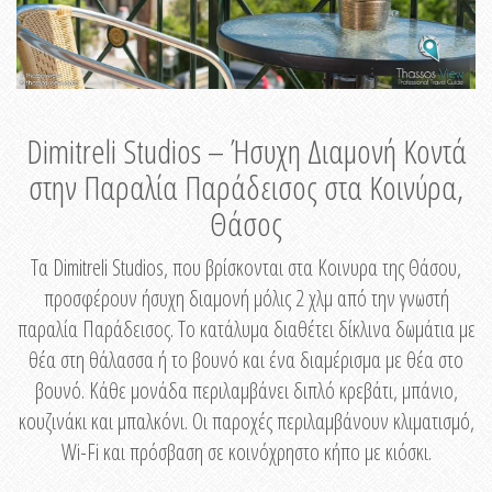
Dimitreli Studios – Ήσυχη Διαμονή Κοντά
στην Παραλία Παράδεισος στα Κοινύρα,
Θάσος
Τα Dimitreli Studios, που βρίσκονται στα Κοινυρα της Θάσου,
προσφέρουν ήσυχη διαμονή μόλις 2 χλμ από την γνωστή
παραλία Παράδεισος. Το κατάλυμα διαθέτει δίκλινα δωμάτια με
θέα στη θάλασσα ή το βουνό και ένα διαμέρισμα με θέα στο
βουνό. Κάθε μονάδα περιλαμβάνει διπλό κρεβάτι, μπάνιο,
κουζινάκι και μπαλκόνι. Οι παροχές περιλαμβάνουν κλιματισμό,
Wi-Fi και πρόσβαση σε κοινόχρηστο κήπο με κιόσκι.