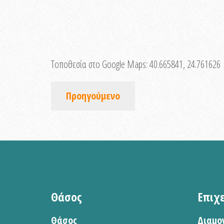
Τοποθεσία στο Google Maps:
40.665841, 24.761626
Προηγούμενο
Θάσος
Επιχ
Θάσος
Διαμο