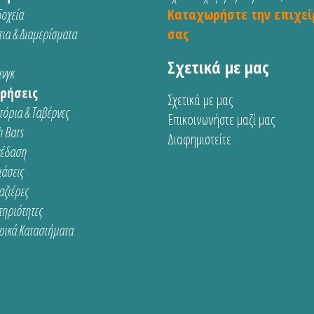
οχεία
Καταχωρήστε την επιχεί
ια & Διαμερίσματα
σας
Σχετικά με μας
νγκ
ρήσεις
Σχετικά με μας
τόρια & Ταβέρνες
Επικοινωνήστε μαζί μας
 Bars
Διαφημιστείτε
κέδαση
ιάσεις
αζιέρες
τηριότητες
ρικά Καταστήματα