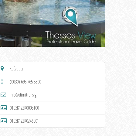
Κοίνυρα
(0030) 698 765 8500
info@dimitrelis.gr
0103K122K0008100
0103K122K0246001