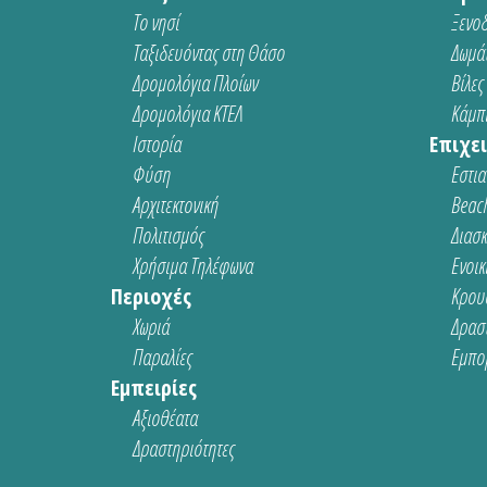
Το νησί
Ξενοδ
Ταξιδευόντας στη Θάσο
Δωμάτ
Δρομολόγια Πλοίων
Βίλες
Δρομολόγια ΚΤΕΛ
Κάμπι
Ιστορία
Επιχει
Φύση
Εστια
Αρχιτεκτονική
Beach
Πολιτισμός
Διασ
Χρήσιμα Τηλέφωνα
Ενοικ
Περιοχές
Κρου
Χωριά
Δρασ
Παραλίες
Εμπο
Εμπειρίες
Αξιοθέατα
Δραστηριότητες