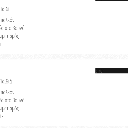
Παιδί
παλκόνι
έα στο βουνό
λιματισμός
iFi
Error
 Παιδιά
παλκόνι
έα στο βουνό
λιματισμός
iFi