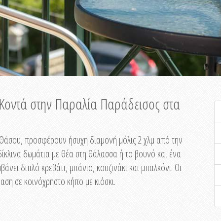
ή Κοντά στην Παραλία Παράδεισος στα
ης Θάσου, προσφέρουν ήσυχη διαμονή μόλις 2 χλμ από την
ίκλινα δωμάτια με θέα στη θάλασσα ή το βουνό και ένα
άνει διπλό κρεβάτι, μπάνιο, κουζινάκι και μπαλκόνι. Οι
αση σε κοινόχρηστο κήπο με κιόσκι.