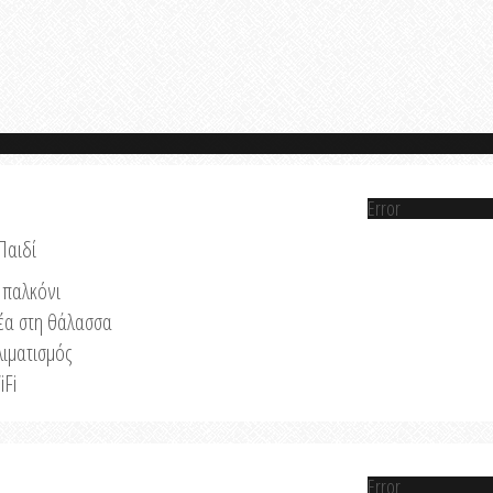
Error
Παιδί
παλκόνι
έα στη θάλασσα
λιματισμός
iFi
Error