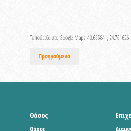
Τοποθεσία στο Google Maps:
40.665841, 24.761626
Προηγούμενο
Θάσος
Επιχ
Θάσος
Διαμο