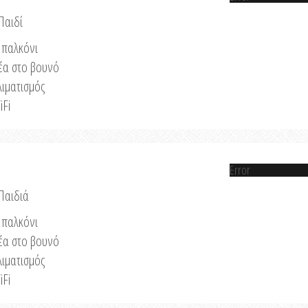
Παιδί
παλκόνι
έα στο βουνό
λιματισμός
iFi
Error
 Παιδιά
παλκόνι
έα στο βουνό
λιματισμός
iFi