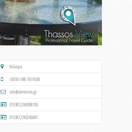
Κοίνυρα
(0030) 698 765 8500
info@dimitrelis.gr
0103K122K0008100
0103K122K0246001