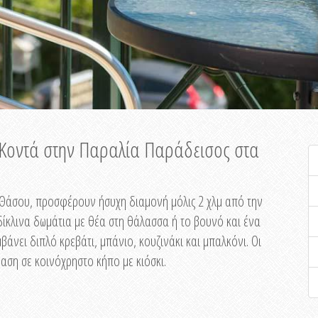
ή Κοντά στην Παραλία Παράδεισος στα
ης Θάσου, προσφέρουν ήσυχη διαμονή μόλις 2 χλμ από την
ίκλινα δωμάτια με θέα στη θάλασσα ή το βουνό και ένα
άνει διπλό κρεβάτι, μπάνιο, κουζινάκι και μπαλκόνι. Οι
αση σε κοινόχρηστο κήπο με κιόσκι.