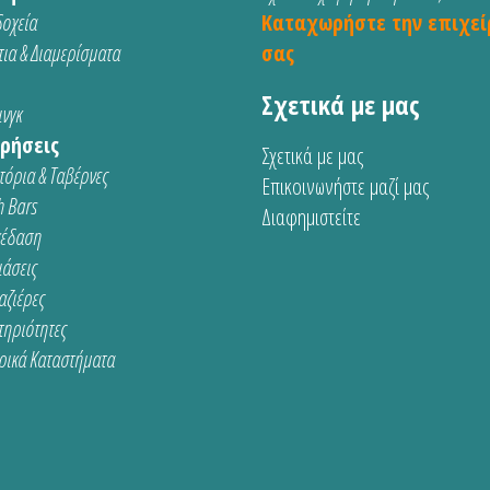
οχεία
Καταχωρήστε την επιχεί
ια & Διαμερίσματα
σας
Σχετικά με μας
νγκ
ρήσεις
Σχετικά με μας
τόρια & Ταβέρνες
Επικοινωνήστε μαζί μας
 Bars
Διαφημιστείτε
κέδαση
ιάσεις
αζιέρες
τηριότητες
ρικά Καταστήματα