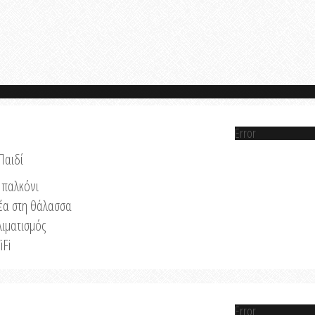
Error
Παιδί
παλκόνι
έα στη θάλασσα
λιματισμός
iFi
Error