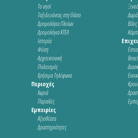
Το νησί
Ξενοδ
Ταξιδευόντας στη Θάσο
Δωμάτ
Δρομολόγια Πλοίων
Βίλες
Δρομολόγια ΚΤΕΛ
Κάμπι
Ιστορία
Επιχει
Φύση
Εστια
Αρχιτεκτονική
Beach
Πολιτισμός
Διασ
Χρήσιμα Τηλέφωνα
Ενοικ
Περιοχές
Κρου
Χωριά
Δρασ
Παραλίες
Εμπο
Εμπειρίες
Αξιοθέατα
Δραστηριότητες