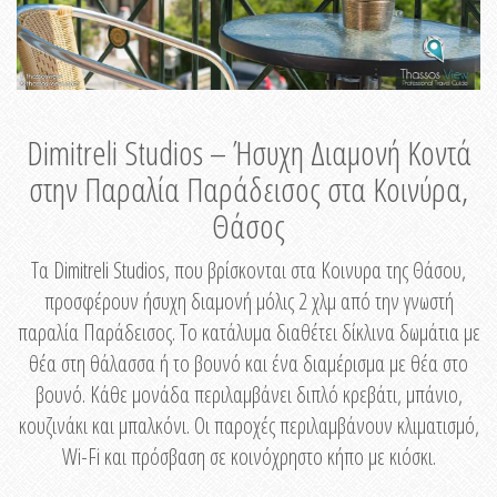
Dimitreli Studios – Ήσυχη Διαμονή Κοντά
στην Παραλία Παράδεισος στα Κοινύρα,
Θάσος
Τα Dimitreli Studios, που βρίσκονται στα Κοινυρα της Θάσου,
προσφέρουν ήσυχη διαμονή μόλις 2 χλμ από την γνωστή
παραλία Παράδεισος. Το κατάλυμα διαθέτει δίκλινα δωμάτια με
θέα στη θάλασσα ή το βουνό και ένα διαμέρισμα με θέα στο
βουνό. Κάθε μονάδα περιλαμβάνει διπλό κρεβάτι, μπάνιο,
κουζινάκι και μπαλκόνι. Οι παροχές περιλαμβάνουν κλιματισμό,
Wi-Fi και πρόσβαση σε κοινόχρηστο κήπο με κιόσκι.