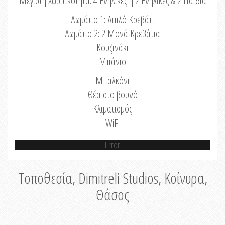
Μέγιστη Χωριτικότητα: 4 Ενήλικες ή 2 Ενήλικες & 2 Παιδιά
Δωμάτιο 1: Διπλό Κρεβάτι
Δωμάτιο 2: 2 Μονά Κρεβάτια
Κουζινάκι
Μπάνιο
Μπαλκόνι
Θέα στο βουνό
Κλιματισμός
WiFi
Error
Τοποθεσία, Dimitreli Studios, Κοίνυρα,
Θάσος