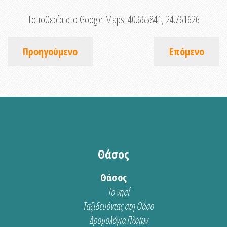
Τοποθεσία στο Google Maps:
40.665841, 24.761626
Προηγούμενο
Επόμενο
Θάσος
Θάσος
Το νησί
Ταξιδευόντας στη Θάσο
Δρομολόγια Πλοίων