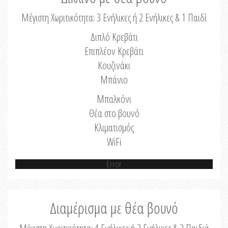
Μέγιστη Χωριτικότητα: 3 Ενήλικες ή 2 Ενήλικες & 1 Παιδί
Διπλό Κρεβάτι
Επιπλέον Κρεβάτι
Κουζινάκι
Μπάνιο
Μπαλκόνι
Θέα στο βουνό
Κλιματισμός
WiFi
Error
Διαμέρισμα με θέα βουνό