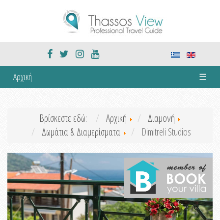
Αρχική
☰
Βρίσκεστε εδώ:
Αρχική
Διαμονή
Δωμάτια & Διαμερίσματα
Dimitreli Studios