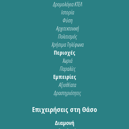
Δρομολόγια ΚΤΕΛ
Ιστορία
Φύση
Αρχιτεκτονική
Πολιτισμός
Χρήσιμα Τηλέφωνα
Περιοχές
Χωριά
Παραλίες
Εμπειρίες
Αξιοθέατα
Δραστηριότητες
Επιχειρήσεις στη Θάσο
Διαμονή