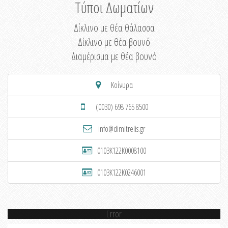
Τύποι Δωματίων
Δίκλινο με θέα θάλασσα
Δίκλινο με θέα βουνό
Διαμέρισμα με θέα βουνό
Κοίνυρα
(0030) 698 765 8500
info@dimitrelis.gr
0103K122K0008100
0103K122K0246001
Error