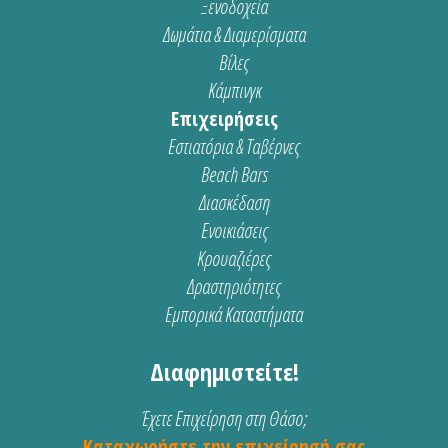
Ξενοδοχεία
Δωμάτια & Διαμερίσματα
Βίλες
Κάμπινγκ
Επιχειρήσεις
Εστιατόρια & Ταβέρνες
Beach Bars
Διασκέδαση
Ενοικιάσεις
Κρουαζιέρες
Δραστηριότητες
Εμπορικά Καταστήματα
Διαφημιστείτε!
Έχετε Επιχείρηση στη Θάσο;
Καταχωρήστε την επιχείρησή σας