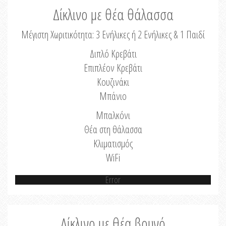
Δίκλινο με θέα θάλασσα
Μέγιστη Χωριτικότητα: 3 Ενήλικες ή 2 Ενήλικες & 1 Παιδί
Διπλό Κρεβάτι
Επιπλέον Κρεβάτι
Κουζινάκι
Μπάνιο
Μπαλκόνι
Θέα στη θάλασσα
Κλιματισμός
WiFi
Error
Δίκλινο με θέα βουνό