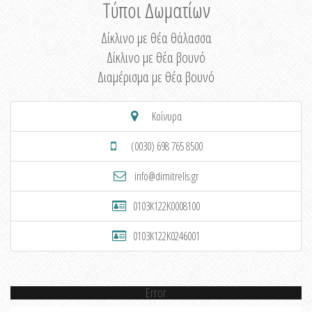
Τύποι Δωματίων
Δίκλινο με θέα θάλασσα
Δίκλινο με θέα βουνό
Διαμέρισμα με θέα βουνό
Κοίνυρα
(0030) 698 765 8500
info@dimitrelis.gr
0103K122K0008100
0103K122K0246001
Error