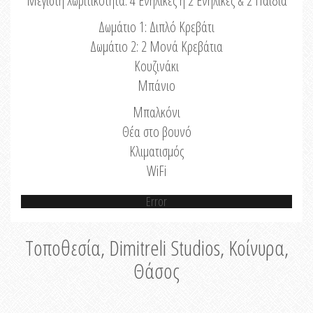
Μέγιστη Χωριτικότητα: 4 Ενήλικες ή 2 Ενήλικες & 2 Παιδιά
Δωμάτιο 1: Διπλό Κρεβάτι
Δωμάτιο 2: 2 Μονά Κρεβάτια
Κουζινάκι
Μπάνιο
Μπαλκόνι
Θέα στο βουνό
Κλιματισμός
WiFi
Error
Τοποθεσία, Dimitreli Studios, Κοίνυρα,
Θάσος