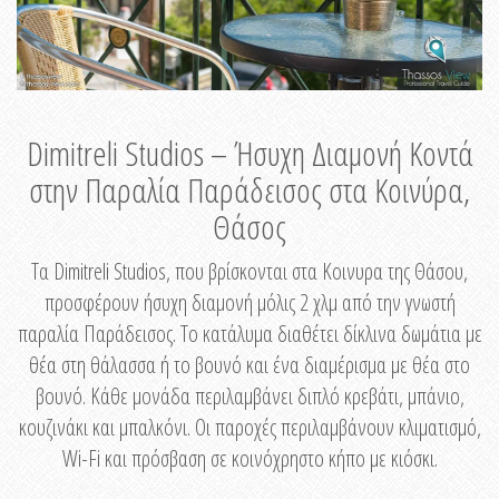
Dimitreli Studios – Ήσυχη Διαμονή Κοντά
στην Παραλία Παράδεισος στα Κοινύρα,
Θάσος
Τα Dimitreli Studios, που βρίσκονται στα Κοινυρα της Θάσου,
προσφέρουν ήσυχη διαμονή μόλις 2 χλμ από την γνωστή
παραλία Παράδεισος. Το κατάλυμα διαθέτει δίκλινα δωμάτια με
θέα στη θάλασσα ή το βουνό και ένα διαμέρισμα με θέα στο
βουνό. Κάθε μονάδα περιλαμβάνει διπλό κρεβάτι, μπάνιο,
κουζινάκι και μπαλκόνι. Οι παροχές περιλαμβάνουν κλιματισμό,
Wi-Fi και πρόσβαση σε κοινόχρηστο κήπο με κιόσκι.