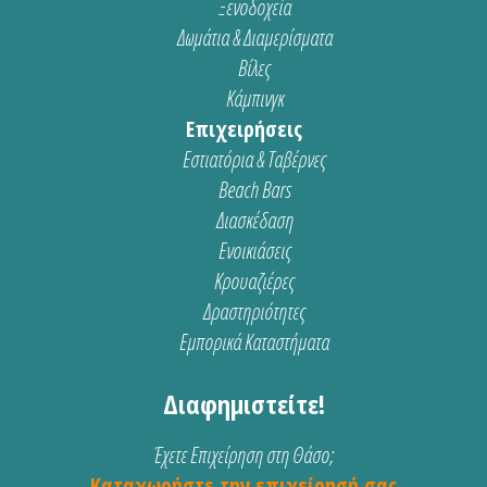
Ξενοδοχεία
Δωμάτια & Διαμερίσματα
Βίλες
Κάμπινγκ
Επιχειρήσεις
Εστιατόρια & Ταβέρνες
Beach Bars
Διασκέδαση
Ενοικιάσεις
Κρουαζιέρες
Δραστηριότητες
Εμπορικά Καταστήματα
Διαφημιστείτε!
Έχετε Επιχείρηση στη Θάσο;
Καταχωρήστε την επιχείρησή σας