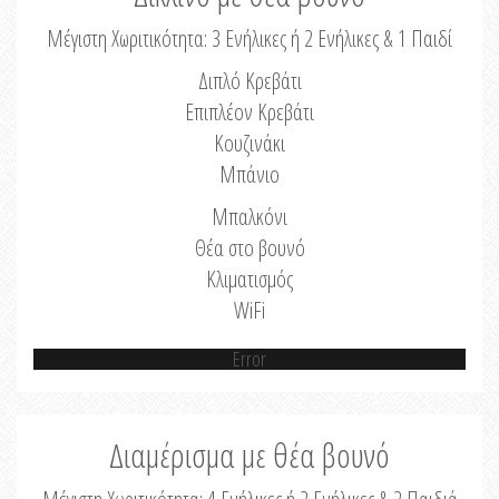
Μέγιστη Χωριτικότητα: 3 Ενήλικες ή 2 Ενήλικες & 1 Παιδί
Διπλό Κρεβάτι
Επιπλέον Κρεβάτι
Κουζινάκι
Μπάνιο
Μπαλκόνι
Θέα στο βουνό
Κλιματισμός
WiFi
Error
Διαμέρισμα με θέα βουνό