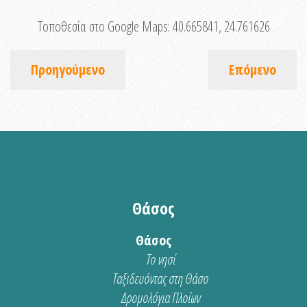
Τοποθεσία στο Google Maps:
40.665841, 24.761626
Προηγούμενο
Επόμενο
Θάσος
Θάσος
Το νησί
Ταξιδευόντας στη Θάσο
Δρομολόγια Πλοίων