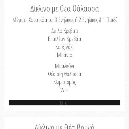
Δίκλινο με θέα θάλασσα
Μέγιστη Χωριτικότητα: 3 Ενήλικες ή 2 Ενήλικες & 1 Παιδί
Διπλό Κρεβάτι
Επιπλέον Κρεβάτι
Κουζινάκι
Μπάνιο
Μπαλκόνι
Θέα στη θάλασσα
Κλιματισμός
WiFi
Error
Δίκλινο με θέα βουνό