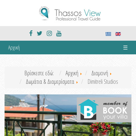
Αρχική
☰
Βρίσκεστε εδώ:
Αρχική
Διαμονή
Δωμάτια & Διαμερίσματα
Dimitreli Studios