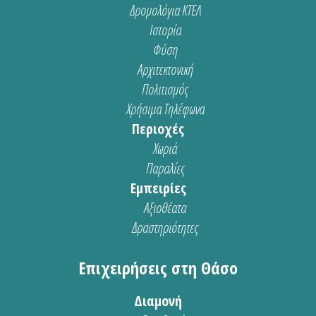
Δρομολόγια ΚΤΕΛ
Ιστορία
Φύση
Αρχιτεκτονική
Πολιτισμός
Χρήσιμα Τηλέφωνα
Περιοχές
Χωριά
Παραλίες
Εμπειρίες
Αξιοθέατα
Δραστηριότητες
Επιχειρήσεις στη Θάσο
Διαμονή