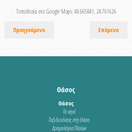
Τοποθεσία στο Google Maps:
40.665841, 24.761626
Προηγούμενο
Επόμενο
Θάσος
Θάσος
Το νησί
Ταξιδευόντας στη Θάσο
Δρομολόγια Πλοίων