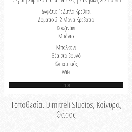
Μέγιστη Χωριτικότητα: 4 Ενήλικες ή 2 Ενήλικες & 2 Παιδιά
Δωμάτιο 1: Διπλό Κρεβάτι
Δωμάτιο 2: 2 Μονά Κρεβάτια
Κουζινάκι
Μπάνιο
Μπαλκόνι
Θέα στο βουνό
Κλιματισμός
WiFi
Error
Τοποθεσία, Dimitreli Studios, Κοίνυρα,
Θάσος