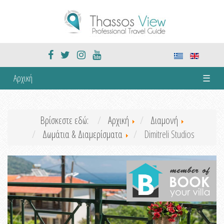
Αρχική
☰
Βρίσκεστε εδώ:
Αρχική
Διαμονή
Δωμάτια & Διαμερίσματα
Dimitreli Studios