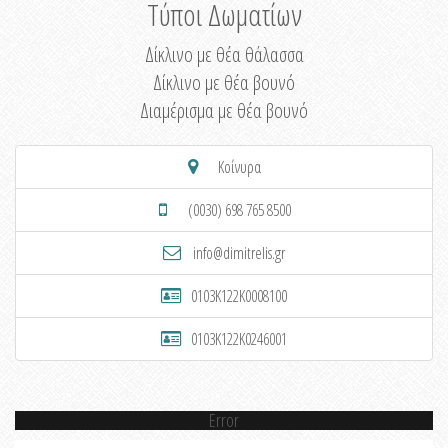
Τύποι Δωματίων
Δίκλινο με θέα θάλασσα
Δίκλινο με θέα βουνό
Διαμέρισμα με θέα βουνό
Κοίνυρα
(0030) 698 765 8500
info@dimitrelis.gr
0103K122K0008100
0103K122K0246001
Error