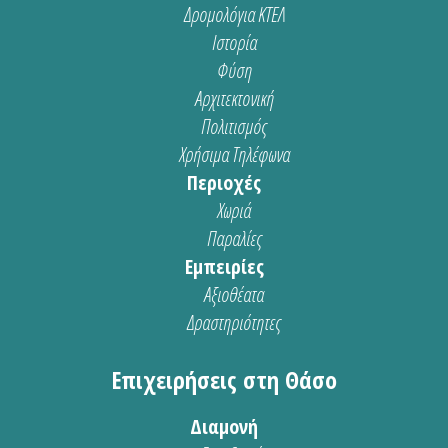
Δρομολόγια ΚΤΕΛ
Ιστορία
Φύση
Αρχιτεκτονική
Πολιτισμός
Χρήσιμα Τηλέφωνα
Περιοχές
Χωριά
Παραλίες
Εμπειρίες
Αξιοθέατα
Δραστηριότητες
Επιχειρήσεις στη Θάσο
Διαμονή