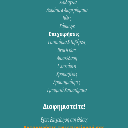
Ξενοδοχεία
Δωμάτια & Διαμερίσματα
Βίλες
Κάμπινγκ
Επιχειρήσεις
Εστιατόρια & Ταβέρνες
Beach Bars
Διασκέδαση
Ενοικιάσεις
Κρουαζιέρες
Δραστηριότητες
Εμπορικά Καταστήματα
Διαφημιστείτε!
Έχετε Επιχείρηση στη Θάσο;
Καταχωρήστε την επιχείρησή σας