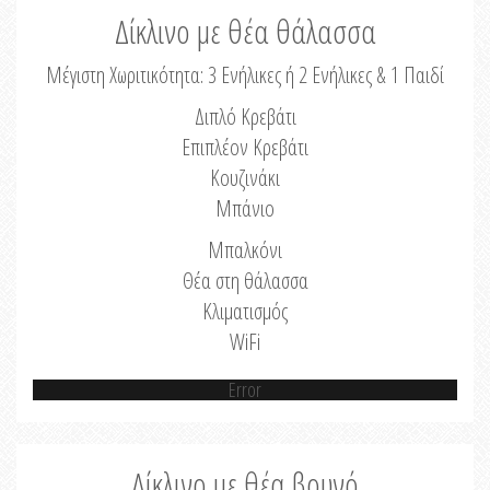
Δίκλινο με θέα θάλασσα
Μέγιστη Χωριτικότητα: 3 Ενήλικες ή 2 Ενήλικες & 1 Παιδί
Διπλό Κρεβάτι
Επιπλέον Κρεβάτι
Κουζινάκι
Μπάνιο
Μπαλκόνι
Θέα στη θάλασσα
Κλιματισμός
WiFi
Error
Δίκλινο με θέα βουνό