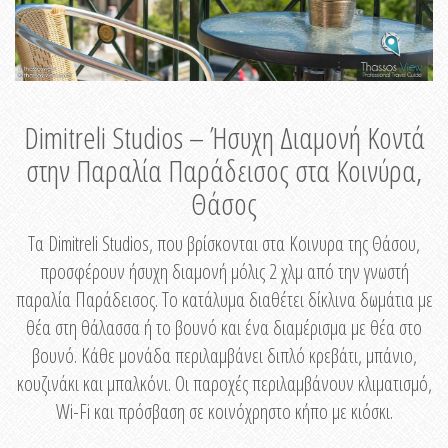
Dimitreli Studios – Ήσυχη Διαμονή Κοντά
στην Παραλία Παράδεισος στα Κοινύρα,
Θάσος
Τα Dimitreli Studios, που βρίσκονται στα Κοινυρα της Θάσου,
προσφέρουν ήσυχη διαμονή μόλις 2 χλμ από την γνωστή
παραλία Παράδεισος. Το κατάλυμα διαθέτει δίκλινα δωμάτια με
θέα στη θάλασσα ή το βουνό και ένα διαμέρισμα με θέα στο
βουνό. Κάθε μονάδα περιλαμβάνει διπλό κρεβάτι, μπάνιο,
κουζινάκι και μπαλκόνι. Οι παροχές περιλαμβάνουν κλιματισμό,
Wi-Fi και πρόσβαση σε κοινόχρηστο κήπο με κιόσκι.