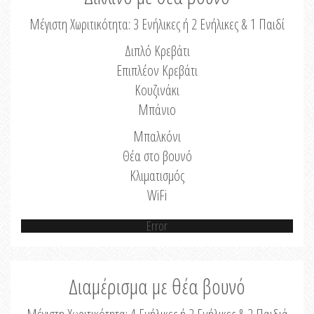
Μέγιστη Χωριτικότητα: 3 Ενήλικες ή 2 Ενήλικες & 1 Παιδί
Διπλό Κρεβάτι
Επιπλέον Κρεβάτι
Κουζινάκι
Μπάνιο
Μπαλκόνι
Θέα στο βουνό
Κλιματισμός
WiFi
Error
Διαμέρισμα με θέα βουνό