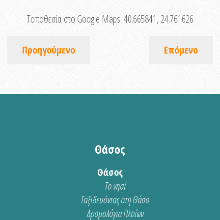
Τοποθεσία στο Google Maps:
40.665841, 24.761626
Προηγούμενο
Επόμενο
Θάσος
Θάσος
Το νησί
Ταξιδευόντας στη Θάσο
Δρομολόγια Πλοίων