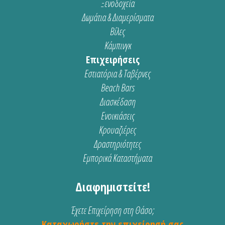
Ξενοδοχεία
Δωμάτια & Διαμερίσματα
Βίλες
Κάμπινγκ
Επιχειρήσεις
Εστιατόρια & Ταβέρνες
Beach Bars
Διασκέδαση
Ενοικιάσεις
Κρουαζιέρες
Δραστηριότητες
Εμπορικά Καταστήματα
Διαφημιστείτε!
Έχετε Επιχείρηση στη Θάσο;
Καταχωρήστε την επιχείρησή σας