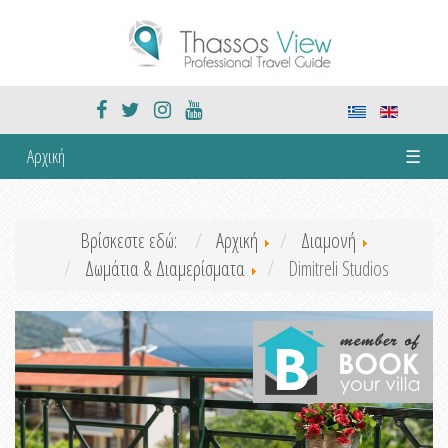
Αρχική
☰
Βρίσκεστε εδώ:
Αρχική
Διαμονή
Δωμάτια & Διαμερίσματα
Dimitreli Studios