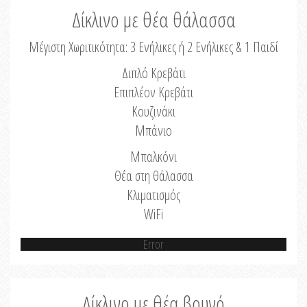
Δίκλινο με θέα θάλασσα
Μέγιστη Χωριτικότητα: 3 Ενήλικες ή 2 Ενήλικες & 1 Παιδί
Διπλό Κρεβάτι
Επιπλέον Κρεβάτι
Κουζινάκι
Μπάνιο
Μπαλκόνι
Θέα στη θάλασσα
Κλιματισμός
WiFi
Error
Δίκλινο με θέα βουνό