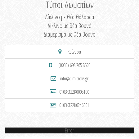
Τύποι Δωματίων
Δίκλινο με θέα θάλασσα
Δίκλινο με θέα βουνό
Διαμέρισμα με θέα βουνό
Κοίνυρα
(0030) 698 765 8500
info@dimitrelis.gr
0103K122K0008100
0103K122K0246001
Error