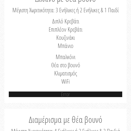
Μέγιστη Χωριτικότητα: 3 Ενήλικες ή 2 Ενήλικες & 1 Παιδί
Διπλό Κρεβάτι
Επιπλέον Κρεβάτι
Κουζινάκι
Μπάνιο
Μπαλκόνι
Θέα στο βουνό
Κλιματισμός
WiFi
Error
Διαμέρισμα με θέα βουνό