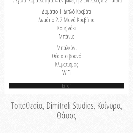
Μέγιστη Χωριτικότητα: 4 Ενήλικες ή 2 Ενήλικες & 2 Παιδιά
Δωμάτιο 1: Διπλό Κρεβάτι
Δωμάτιο 2: 2 Μονά Κρεβάτια
Κουζινάκι
Μπάνιο
Μπαλκόνι
Θέα στο βουνό
Κλιματισμός
WiFi
Error
Τοποθεσία, Dimitreli Studios, Κοίνυρα,
Θάσος