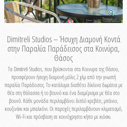
Dimitreli Studios – Ήσυχη Διαμονή Κοντά
στην Παραλία Παράδεισος στα Κοινύρα,
Θάσος
Τα Dimitreli Studios, που βρίσκονται στα Κοινυρα της Θάσου,
προσφέρουν ήσυχη διαμονή μόλις 2 χλμ από την γνωστή
παραλία Παράδεισος. Το κατάλυμα διαθέτει δίκλινα δωμάτια με
θέα στη θάλασσα ή το βουνό και ένα διαμέρισμα με θέα στο
βουνό. Κάθε μονάδα περιλαμβάνει διπλό κρεβάτι, μπάνιο,
κουζινάκι και μπαλκόνι. Οι παροχές περιλαμβάνουν κλιματισμό,
Wi-Fi και πρόσβαση σε κοινόχρηστο κήπο με κιόσκι.