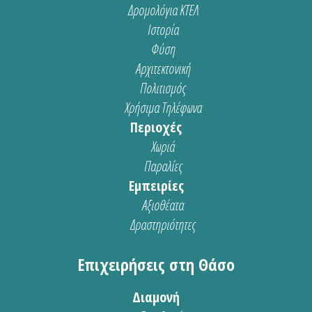
Δρομολόγια ΚΤΕΛ
Ιστορία
Φύση
Αρχιτεκτονική
Πολιτισμός
Χρήσιμα Τηλέφωνα
Περιοχές
Χωριά
Παραλίες
Εμπειρίες
Αξιοθέατα
Δραστηριότητες
Επιχειρήσεις στη Θάσο
Διαμονή