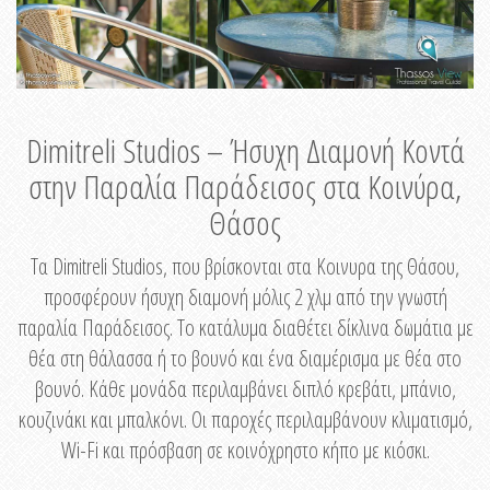
Dimitreli Studios – Ήσυχη Διαμονή Κοντά
στην Παραλία Παράδεισος στα Κοινύρα,
Θάσος
Τα Dimitreli Studios, που βρίσκονται στα Κοινυρα της Θάσου,
προσφέρουν ήσυχη διαμονή μόλις 2 χλμ από την γνωστή
παραλία Παράδεισος. Το κατάλυμα διαθέτει δίκλινα δωμάτια με
θέα στη θάλασσα ή το βουνό και ένα διαμέρισμα με θέα στο
βουνό. Κάθε μονάδα περιλαμβάνει διπλό κρεβάτι, μπάνιο,
κουζινάκι και μπαλκόνι. Οι παροχές περιλαμβάνουν κλιματισμό,
Wi-Fi και πρόσβαση σε κοινόχρηστο κήπο με κιόσκι.