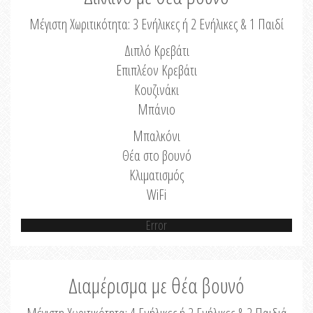
Μέγιστη Χωριτικότητα: 3 Ενήλικες ή 2 Ενήλικες & 1 Παιδί
Διπλό Κρεβάτι
Επιπλέον Κρεβάτι
Κουζινάκι
Μπάνιο
Μπαλκόνι
Θέα στο βουνό
Κλιματισμός
WiFi
Error
Διαμέρισμα με θέα βουνό