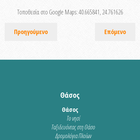
Τοποθεσία στο Google Maps:
40.665841, 24.761626
Προηγούμενο
Επόμενο
Θάσος
Θάσος
Το νησί
Ταξιδευόντας στη Θάσο
Δρομολόγια Πλοίων