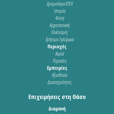
Δρομολόγια ΚΤΕΛ
Ιστορία
Φύση
Αρχιτεκτονική
Πολιτισμός
Χρήσιμα Τηλέφωνα
Περιοχές
Χωριά
Παραλίες
Εμπειρίες
Αξιοθέατα
Δραστηριότητες
Επιχειρήσεις στη Θάσο
Διαμονή