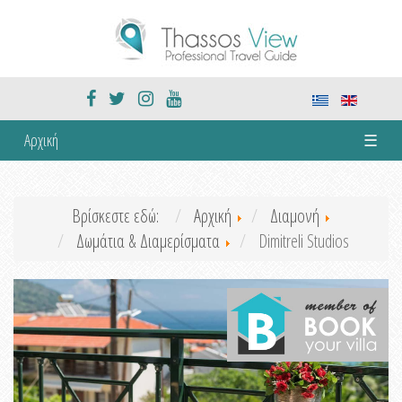
Αρχική
☰
Βρίσκεστε εδώ:
Αρχική
Διαμονή
Δωμάτια & Διαμερίσματα
Dimitreli Studios