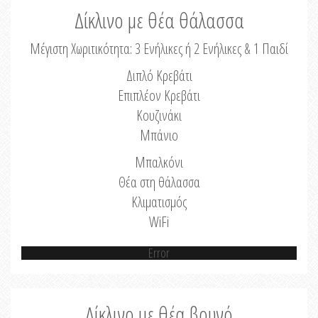
Δίκλινο με θέα θάλασσα
Μέγιστη Χωριτικότητα: 3 Ενήλικες ή 2 Ενήλικες & 1 Παιδί
Διπλό Κρεβάτι
Επιπλέον Κρεβάτι
Κουζινάκι
Μπάνιο
Μπαλκόνι
Θέα στη θάλασσα
Κλιματισμός
WiFi
Error
Δίκλινο με θέα βουνό