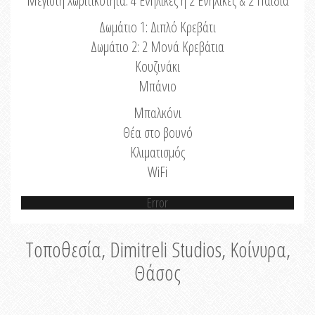
Μέγιστη Χωριτικότητα: 4 Ενήλικες ή 2 Ενήλικες & 2 Παιδιά
Δωμάτιο 1: Διπλό Κρεβάτι
Δωμάτιο 2: 2 Μονά Κρεβάτια
Κουζινάκι
Μπάνιο
Μπαλκόνι
Θέα στο βουνό
Κλιματισμός
WiFi
Error
Τοποθεσία, Dimitreli Studios, Κοίνυρα,
Θάσος