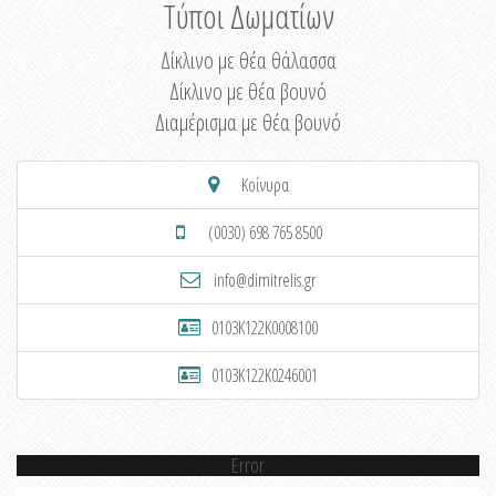
Τύποι Δωματίων
Δίκλινο με θέα θάλασσα
Δίκλινο με θέα βουνό
Διαμέρισμα με θέα βουνό
Κοίνυρα
(0030) 698 765 8500
info@dimitrelis.gr
0103K122K0008100
0103K122K0246001
Error