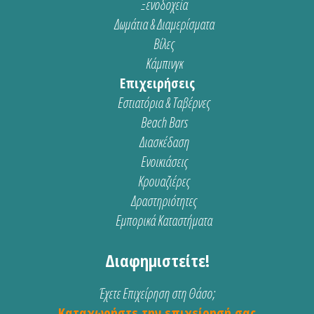
Ξενοδοχεία
Δωμάτια & Διαμερίσματα
Βίλες
Κάμπινγκ
Επιχειρήσεις
Εστιατόρια & Ταβέρνες
Beach Bars
Διασκέδαση
Ενοικιάσεις
Κρουαζιέρες
Δραστηριότητες
Εμπορικά Καταστήματα
Διαφημιστείτε!
Έχετε Επιχείρηση στη Θάσο;
Καταχωρήστε την επιχείρησή σας