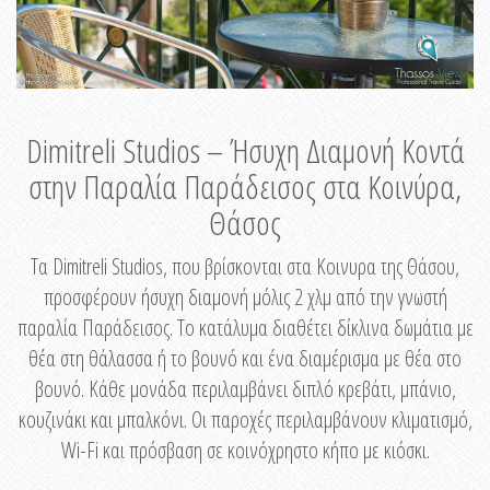
Dimitreli Studios – Ήσυχη Διαμονή Κοντά
στην Παραλία Παράδεισος στα Κοινύρα,
Θάσος
Τα Dimitreli Studios, που βρίσκονται στα Κοινυρα της Θάσου,
προσφέρουν ήσυχη διαμονή μόλις 2 χλμ από την γνωστή
παραλία Παράδεισος. Το κατάλυμα διαθέτει δίκλινα δωμάτια με
θέα στη θάλασσα ή το βουνό και ένα διαμέρισμα με θέα στο
βουνό. Κάθε μονάδα περιλαμβάνει διπλό κρεβάτι, μπάνιο,
κουζινάκι και μπαλκόνι. Οι παροχές περιλαμβάνουν κλιματισμό,
Wi-Fi και πρόσβαση σε κοινόχρηστο κήπο με κιόσκι.