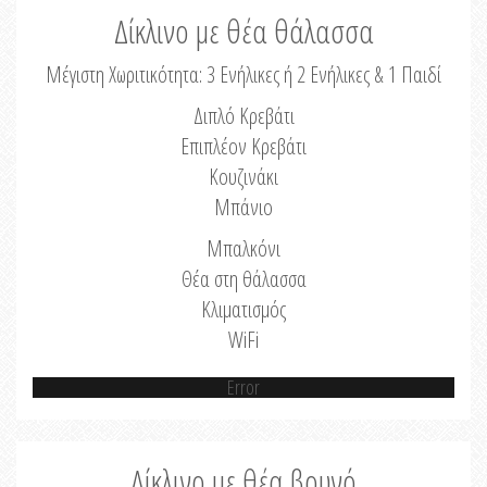
Δίκλινο με θέα θάλασσα
Μέγιστη Χωριτικότητα: 3 Ενήλικες ή 2 Ενήλικες & 1 Παιδί
Διπλό Κρεβάτι
Επιπλέον Κρεβάτι
Κουζινάκι
Μπάνιο
Μπαλκόνι
Θέα στη θάλασσα
Κλιματισμός
WiFi
Error
Δίκλινο με θέα βουνό