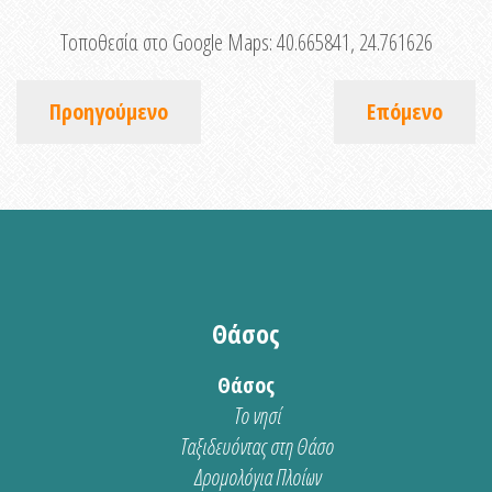
Τοποθεσία στο Google Maps:
40.665841, 24.761626
Προηγούμενο
Επόμενο
Θάσος
Θάσος
Το νησί
Ταξιδευόντας στη Θάσο
Δρομολόγια Πλοίων