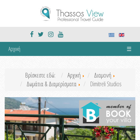
Αρχική
☰
Βρίσκεστε εδώ:
Αρχική
Διαμονή
Δωμάτια & Διαμερίσματα
Dimitreli Studios