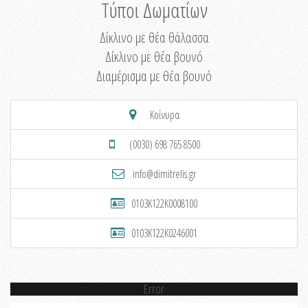
Τύποι Δωματίων
Δίκλινο με θέα θάλασσα
Δίκλινο με θέα βουνό
Διαμέρισμα με θέα βουνό
Κοίνυρα
(0030) 698 765 8500
info@dimitrelis.gr
0103K122K0008100
0103K122K0246001
Error