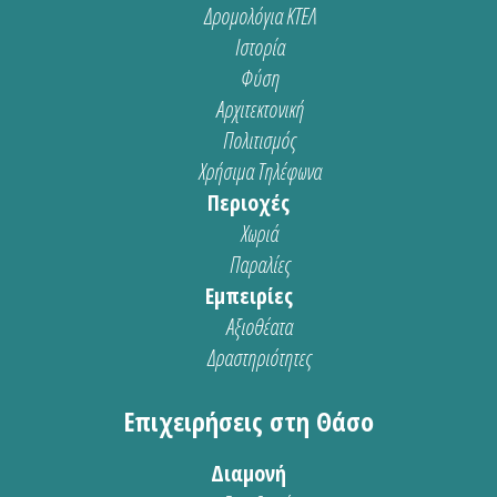
Δρομολόγια ΚΤΕΛ
Ιστορία
Φύση
Αρχιτεκτονική
Πολιτισμός
Χρήσιμα Τηλέφωνα
Περιοχές
Χωριά
Παραλίες
Εμπειρίες
Αξιοθέατα
Δραστηριότητες
Επιχειρήσεις στη Θάσο
Διαμονή