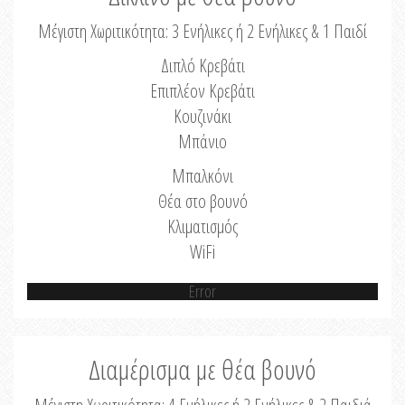
Μέγιστη Χωριτικότητα: 3 Ενήλικες ή 2 Ενήλικες & 1 Παιδί
Διπλό Κρεβάτι
Επιπλέον Κρεβάτι
Κουζινάκι
Μπάνιο
Μπαλκόνι
Θέα στο βουνό
Κλιματισμός
WiFi
Error
Διαμέρισμα με θέα βουνό