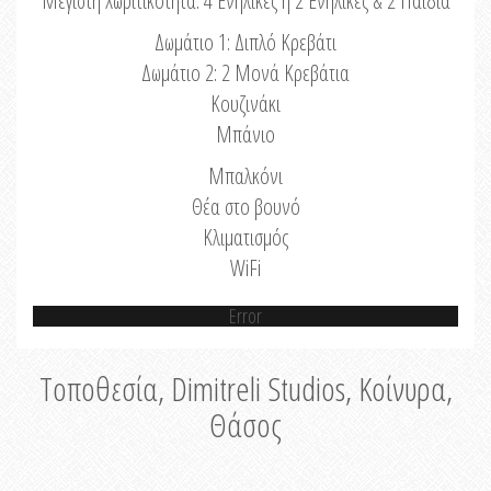
Μέγιστη Χωριτικότητα: 4 Ενήλικες ή 2 Ενήλικες & 2 Παιδιά
Δωμάτιο 1: Διπλό Κρεβάτι
Δωμάτιο 2: 2 Μονά Κρεβάτια
Κουζινάκι
Μπάνιο
Μπαλκόνι
Θέα στο βουνό
Κλιματισμός
WiFi
Error
Τοποθεσία, Dimitreli Studios, Κοίνυρα,
Θάσος