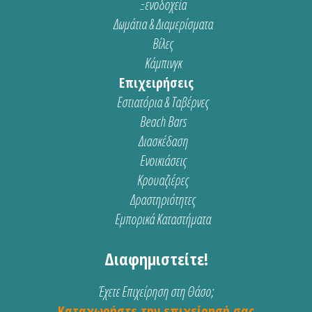
Ξενοδοχεία
Δωμάτια & Διαμερίσματα
Βίλες
Κάμπινγκ
Επιχειρήσεις
Εστιατόρια & Ταβέρνες
Beach Bars
Διασκέδαση
Ενοικιάσεις
Κρουαζιέρες
Δραστηριότητες
Εμπορικά Καταστήματα
Διαφημιστείτε!
Έχετε Επιχείρηση στη Θάσο;
Καταχωρήστε την επιχείρησή σας