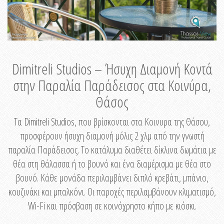
Dimitreli Studios – Ήσυχη Διαμονή Κοντά
στην Παραλία Παράδεισος στα Κοινύρα,
Θάσος
Τα Dimitreli Studios, που βρίσκονται στα Κοινυρα της Θάσου,
προσφέρουν ήσυχη διαμονή μόλις 2 χλμ από την γνωστή
παραλία Παράδεισος. Το κατάλυμα διαθέτει δίκλινα δωμάτια με
θέα στη θάλασσα ή το βουνό και ένα διαμέρισμα με θέα στο
βουνό. Κάθε μονάδα περιλαμβάνει διπλό κρεβάτι, μπάνιο,
κουζινάκι και μπαλκόνι. Οι παροχές περιλαμβάνουν κλιματισμό,
Wi-Fi και πρόσβαση σε κοινόχρηστο κήπο με κιόσκι.