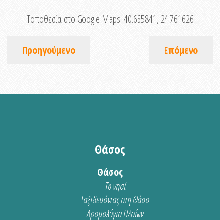
Τοποθεσία στο Google Maps:
40.665841, 24.761626
Προηγούμενο
Επόμενο
Θάσος
Θάσος
Το νησί
Ταξιδευόντας στη Θάσο
Δρομολόγια Πλοίων