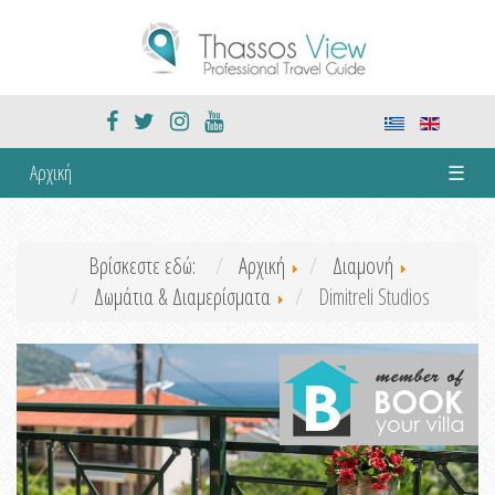
Αρχική
☰
Βρίσκεστε εδώ:
Αρχική
Διαμονή
Δωμάτια & Διαμερίσματα
Dimitreli Studios