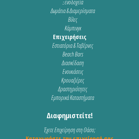
Ξενοδοχεία
Δωμάτια & Διαμερίσματα
Βίλες
Κάμπινγκ
Επιχειρήσεις
Εστιατόρια & Ταβέρνες
Beach Bars
Διασκέδαση
Ενοικιάσεις
Κρουαζιέρες
Δραστηριότητες
Εμπορικά Καταστήματα
Διαφημιστείτε!
Έχετε Επιχείρηση στη Θάσο;
Καταχωρήστε την επιχείρησή σας