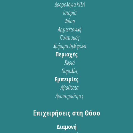
Δρομολόγια ΚΤΕΛ
Ιστορία
Φύση
Αρχιτεκτονική
Πολιτισμός
Χρήσιμα Τηλέφωνα
Περιοχές
Χωριά
Παραλίες
Εμπειρίες
Αξιοθέατα
Δραστηριότητες
Επιχειρήσεις στη Θάσο
Διαμονή