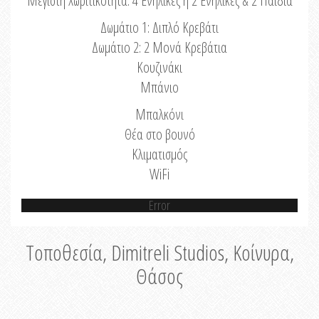
Μέγιστη Χωριτικότητα: 4 Ενήλικες ή 2 Ενήλικες & 2 Παιδιά
Δωμάτιο 1: Διπλό Κρεβάτι
Δωμάτιο 2: 2 Μονά Κρεβάτια
Κουζινάκι
Μπάνιο
Μπαλκόνι
Θέα στο βουνό
Κλιματισμός
WiFi
Error
Τοποθεσία, Dimitreli Studios, Κοίνυρα,
Θάσος