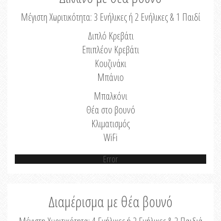
Μέγιστη Χωριτικότητα: 3 Ενήλικες ή 2 Ενήλικες & 1 Παιδί
Διπλό Κρεβάτι
Επιπλέον Κρεβάτι
Κουζινάκι
Μπάνιο
Μπαλκόνι
Θέα στο βουνό
Κλιματισμός
WiFi
Error
Διαμέρισμα με θέα βουνό