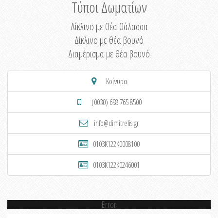
Τύποι Δωματίων
Δίκλινο με θέα θάλασσα
Δίκλινο με θέα βουνό
Διαμέρισμα με θέα βουνό
Κοίνυρα
(0030) 698 765 8500
info@dimitrelis.gr
0103K122K0008100
0103K122K0246001
Error