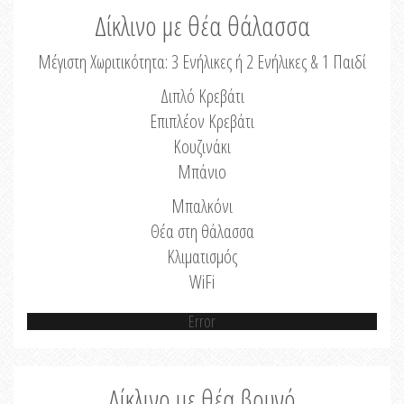
Δίκλινο με θέα θάλασσα
Μέγιστη Χωριτικότητα: 3 Ενήλικες ή 2 Ενήλικες & 1 Παιδί
Διπλό Κρεβάτι
Επιπλέον Κρεβάτι
Κουζινάκι
Μπάνιο
Μπαλκόνι
Θέα στη θάλασσα
Κλιματισμός
WiFi
Error
Δίκλινο με θέα βουνό