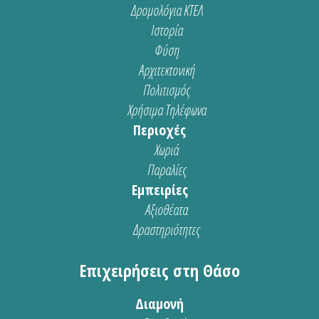
Δρομολόγια ΚΤΕΛ
Ιστορία
Φύση
Αρχιτεκτονική
Πολιτισμός
Χρήσιμα Τηλέφωνα
Περιοχές
Χωριά
Παραλίες
Εμπειρίες
Αξιοθέατα
Δραστηριότητες
Επιχειρήσεις στη Θάσο
Διαμονή