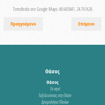
Τοποθεσία στο Google Maps:
40.665841, 24.761626
Προηγούμενο
Επόμενο
Θάσος
Θάσος
Το νησί
Ταξιδευόντας στη Θάσο
Δρομολόγια Πλοίων