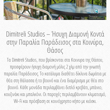
Dimitreli Studios – Ήσυχη Διαμονή Κοντά
στην Παραλία Παράδεισος στα Κοινύρα,
Θάσος
Τα Dimitreli Studios, που βρίσκονται στα Κοινυρα της Θάσου,
προσφέρουν ήσυχη διαμονή μόλις 2 χλμ από την γνωστή
παραλία Παράδεισος. Το κατάλυμα διαθέτει δίκλινα δωμάτια με
θέα στη θάλασσα ή το βουνό και ένα διαμέρισμα με θέα στο
βουνό. Κάθε μονάδα περιλαμβάνει διπλό κρεβάτι, μπάνιο,
κουζινάκι και μπαλκόνι. Οι παροχές περιλαμβάνουν κλιματισμό,
Wi-Fi και πρόσβαση σε κοινόχρηστο κήπο με κιόσκι.