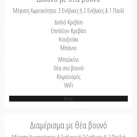
Μέγιστη Χωριτικότητα: 3 Ενήλικες ή 2 Ενήλικες & 1 Παιδί
Διπλό Κρεβάτι
Επιπλέον Κρεβάτι
Κουζινάκι
Μπάνιο
Μπαλκόνι
Θέα στο βουνό
Κλιματισμός
WiFi
Error
Διαμέρισμα με θέα βουνό