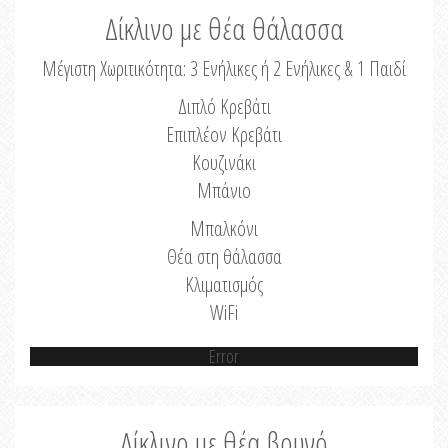
Δίκλινο με θέα θάλασσα
Μέγιστη Χωριτικότητα: 3 Ενήλικες ή 2 Ενήλικες & 1 Παιδί
Διπλό Κρεβάτι
Επιπλέον Κρεβάτι
Κουζινάκι
Μπάνιο
Μπαλκόνι
Θέα στη θάλασσα
Κλιματισμός
WiFi
Error
Δίκλινο με θέα βουνό