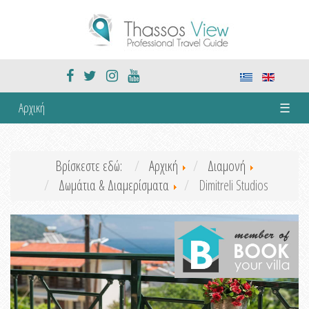
Αρχική
☰
Βρίσκεστε εδώ:
Αρχική
Διαμονή
Δωμάτια & Διαμερίσματα
Dimitreli Studios