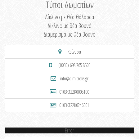
Τύποι Δωματίων
Δίκλινο με θέα θάλασσα
Δίκλινο με θέα βουνό
Διαμέρισμα με θέα βουνό
Κοίνυρα
(0030) 698 765 8500
info@dimitrelis.gr
0103K122K0008100
0103K122K0246001
Error