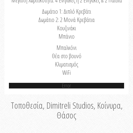
Μέγιστη Χωριτικότητα: 4 Ενήλικες ή 2 Ενήλικες & 2 Παιδιά
Δωμάτιο 1: Διπλό Κρεβάτι
Δωμάτιο 2: 2 Μονά Κρεβάτια
Κουζινάκι
Μπάνιο
Μπαλκόνι
Θέα στο βουνό
Κλιματισμός
WiFi
Error
Τοποθεσία, Dimitreli Studios, Κοίνυρα,
Θάσος