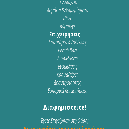
Ξενοδοχεία
Δωμάτια & Διαμερίσματα
Βίλες
Κάμπινγκ
Επιχειρήσεις
Εστιατόρια & Ταβέρνες
Beach Bars
Διασκέδαση
Ενοικιάσεις
Κρουαζιέρες
Δραστηριότητες
Εμπορικά Καταστήματα
Διαφημιστείτε!
Έχετε Επιχείρηση στη Θάσο;
Καταχωρήστε την επιχείρησή σας