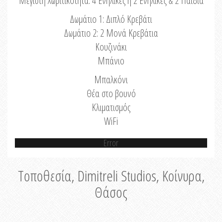
Μέγιστη Χωριτικότητα: 4 Ενήλικες ή 2 Ενήλικες & 2 Παιδιά
Δωμάτιο 1: Διπλό Κρεβάτι
Δωμάτιο 2: 2 Μονά Κρεβάτια
Κουζινάκι
Μπάνιο
Μπαλκόνι
Θέα στο βουνό
Κλιματισμός
WiFi
Error
Τοποθεσία, Dimitreli Studios, Κοίνυρα,
Θάσος