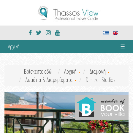
Αρχική
☰
Βρίσκεστε εδώ:
Αρχική
Διαμονή
Δωμάτια & Διαμερίσματα
Dimitreli Studios