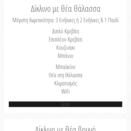
Δίκλινο με θέα θάλασσα
Μέγιστη Χωριτικότητα: 3 Ενήλικες ή 2 Ενήλικες & 1 Παιδί
Διπλό Κρεβάτι
Επιπλέον Κρεβάτι
Κουζινάκι
Μπάνιο
Μπαλκόνι
Θέα στη θάλασσα
Κλιματισμός
WiFi
Error
Δίκλινο με θέα βουνό