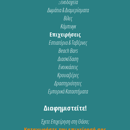
Ξενοδοχεία
Δωμάτια & Διαμερίσματα
Βίλες
Κάμπινγκ
Επιχειρήσεις
Εστιατόρια & Ταβέρνες
Beach Bars
Διασκέδαση
Ενοικιάσεις
Κρουαζιέρες
Δραστηριότητες
Εμπορικά Καταστήματα
Διαφημιστείτε!
Έχετε Επιχείρηση στη Θάσο;
Καταχωρήστε την επιχείρησή σας