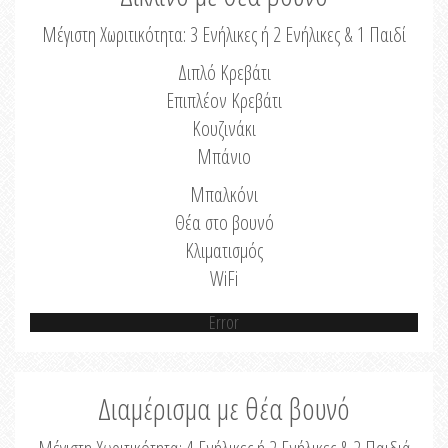
Μέγιστη Χωριτικότητα: 3 Ενήλικες ή 2 Ενήλικες & 1 Παιδί
Διπλό Κρεβάτι
Επιπλέον Κρεβάτι
Κουζινάκι
Μπάνιο
Μπαλκόνι
Θέα στο βουνό
Κλιματισμός
WiFi
Error
Διαμέρισμα με θέα βουνό