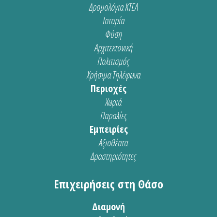
Δρομολόγια ΚΤΕΛ
Ιστορία
Φύση
Αρχιτεκτονική
Πολιτισμός
Χρήσιμα Τηλέφωνα
Περιοχές
Χωριά
Παραλίες
Εμπειρίες
Αξιοθέατα
Δραστηριότητες
Επιχειρήσεις στη Θάσο
Διαμονή