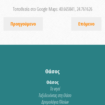
Τοποθεσία στο Google Maps:
40.665841, 24.761626
Προηγούμενο
Επόμενο
Θάσος
Θάσος
Το νησί
Ταξιδευόντας στη Θάσο
Δρομολόγια Πλοίων