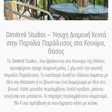
Dimitreli Studios – Ήσυχη Διαμονή Κοντά
στην Παραλία Παράδεισος στα Κοινύρα,
Θάσος
Τα Dimitreli Studios, που βρίσκονται στα Κοινυρα της Θάσου,
προσφέρουν ήσυχη διαμονή μόλις 2 χλμ από την γνωστή
παραλία Παράδεισος. Το κατάλυμα διαθέτει δίκλινα δωμάτια με
θέα στη θάλασσα ή το βουνό και ένα διαμέρισμα με θέα στο
βουνό. Κάθε μονάδα περιλαμβάνει διπλό κρεβάτι, μπάνιο,
κουζινάκι και μπαλκόνι. Οι παροχές περιλαμβάνουν κλιματισμό,
Wi-Fi και πρόσβαση σε κοινόχρηστο κήπο με κιόσκι.