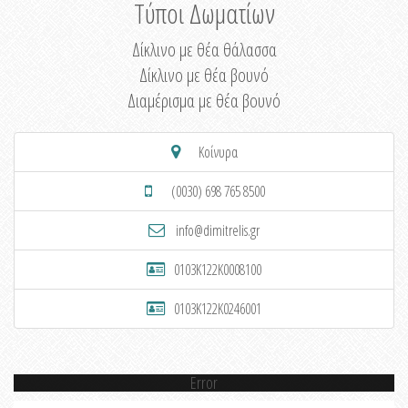
Τύποι Δωματίων
Δίκλινο με θέα θάλασσα
Δίκλινο με θέα βουνό
Διαμέρισμα με θέα βουνό
Κοίνυρα
(0030) 698 765 8500
info@dimitrelis.gr
0103K122K0008100
0103K122K0246001
Error