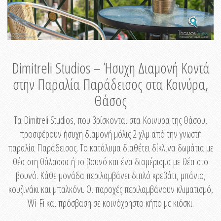
Dimitreli Studios – Ήσυχη Διαμονή Κοντά
στην Παραλία Παράδεισος στα Κοινύρα,
Θάσος
Τα Dimitreli Studios, που βρίσκονται στα Κοινυρα της Θάσου,
προσφέρουν ήσυχη διαμονή μόλις 2 χλμ από την γνωστή
παραλία Παράδεισος. Το κατάλυμα διαθέτει δίκλινα δωμάτια με
θέα στη θάλασσα ή το βουνό και ένα διαμέρισμα με θέα στο
βουνό. Κάθε μονάδα περιλαμβάνει διπλό κρεβάτι, μπάνιο,
κουζινάκι και μπαλκόνι. Οι παροχές περιλαμβάνουν κλιματισμό,
Wi-Fi και πρόσβαση σε κοινόχρηστο κήπο με κιόσκι.