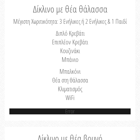
Δίκλινο με θέα θάλασσα
Μέγιστη Χωριτικότητα: 3 Ενήλικες ή 2 Ενήλικες & 1 Παιδί
Διπλό Κρεβάτι
Επιπλέον Κρεβάτι
Κουζινάκι
Μπάνιο
Μπαλκόνι
Θέα στη θάλασσα
Κλιματισμός
WiFi
Error
Δίκλινο με θέα βουνό