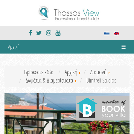
Αρχική
☰
Βρίσκεστε εδώ:
Αρχική
Διαμονή
Δωμάτια & Διαμερίσματα
Dimitreli Studios