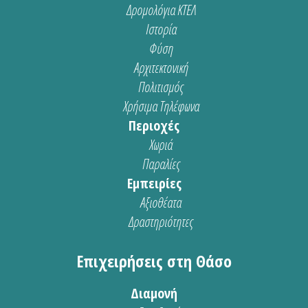
Δρομολόγια ΚΤΕΛ
Ιστορία
Φύση
Αρχιτεκτονική
Πολιτισμός
Χρήσιμα Τηλέφωνα
Περιοχές
Χωριά
Παραλίες
Εμπειρίες
Αξιοθέατα
Δραστηριότητες
Επιχειρήσεις στη Θάσο
Διαμονή