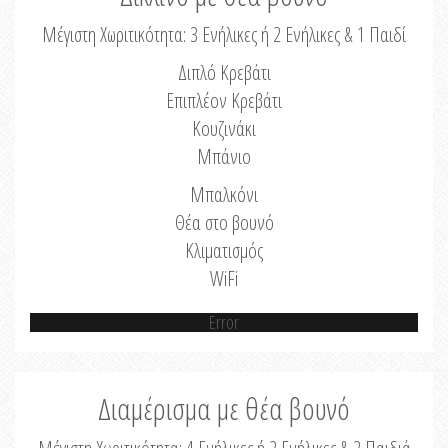
Μέγιστη Χωριτικότητα: 3 Ενήλικες ή 2 Ενήλικες & 1 Παιδί
Διπλό Κρεβάτι
Επιπλέον Κρεβάτι
Κουζινάκι
Μπάνιο
Μπαλκόνι
Θέα στο βουνό
Κλιματισμός
WiFi
Error
Διαμέρισμα με θέα βουνό