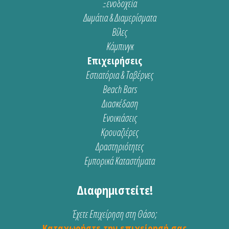
Ξενοδοχεία
Δωμάτια & Διαμερίσματα
Βίλες
Κάμπινγκ
Επιχειρήσεις
Εστιατόρια & Ταβέρνες
Beach Bars
Διασκέδαση
Ενοικιάσεις
Κρουαζιέρες
Δραστηριότητες
Εμπορικά Καταστήματα
Διαφημιστείτε!
Έχετε Επιχείρηση στη Θάσο;
Καταχωρήστε την επιχείρησή σας