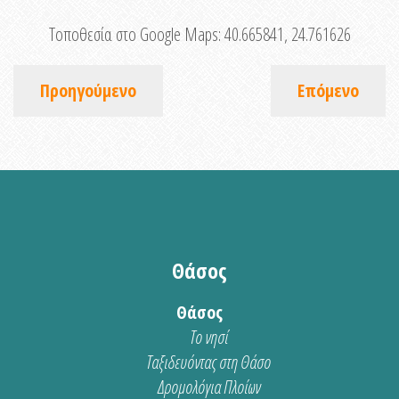
Τοποθεσία στο Google Maps:
40.665841, 24.761626
Προηγούμενο
Επόμενο
Θάσος
Θάσος
Το νησί
Ταξιδευόντας στη Θάσο
Δρομολόγια Πλοίων