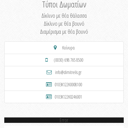
Τύποι Δωματίων
Δίκλινο με θέα θάλασσα
Δίκλινο με θέα βουνό
Διαμέρισμα με θέα βουνό
Κοίνυρα
(0030) 698 765 8500
info@dimitrelis.gr
0103K122K0008100
0103K122K0246001
Error