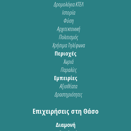
Δρομολόγια ΚΤΕΛ
Ιστορία
Φύση
Αρχιτεκτονική
Πολιτισμός
Χρήσιμα Τηλέφωνα
Περιοχές
Χωριά
Παραλίες
Εμπειρίες
Αξιοθέατα
Δραστηριότητες
Επιχειρήσεις στη Θάσο
Διαμονή