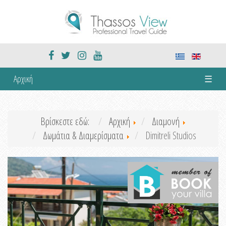
Αρχική
☰
Βρίσκεστε εδώ:
Αρχική
Διαμονή
Δωμάτια & Διαμερίσματα
Dimitreli Studios