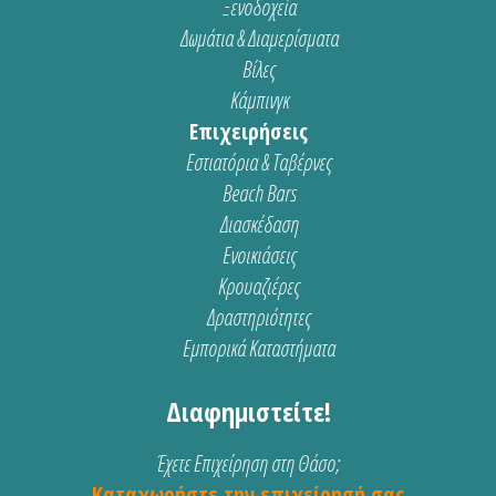
Ξενοδοχεία
Δωμάτια & Διαμερίσματα
Βίλες
Κάμπινγκ
Επιχειρήσεις
Εστιατόρια & Ταβέρνες
Beach Bars
Διασκέδαση
Ενοικιάσεις
Κρουαζιέρες
Δραστηριότητες
Εμπορικά Καταστήματα
Διαφημιστείτε!
Έχετε Επιχείρηση στη Θάσο;
Καταχωρήστε την επιχείρησή σας