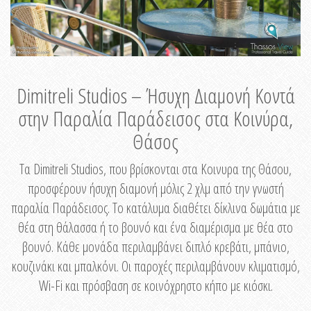
Dimitreli Studios – Ήσυχη Διαμονή Κοντά
στην Παραλία Παράδεισος στα Κοινύρα,
Θάσος
Τα Dimitreli Studios, που βρίσκονται στα Κοινυρα της Θάσου,
προσφέρουν ήσυχη διαμονή μόλις 2 χλμ από την γνωστή
παραλία Παράδεισος. Το κατάλυμα διαθέτει δίκλινα δωμάτια με
θέα στη θάλασσα ή το βουνό και ένα διαμέρισμα με θέα στο
βουνό. Κάθε μονάδα περιλαμβάνει διπλό κρεβάτι, μπάνιο,
κουζινάκι και μπαλκόνι. Οι παροχές περιλαμβάνουν κλιματισμό,
Wi-Fi και πρόσβαση σε κοινόχρηστο κήπο με κιόσκι.