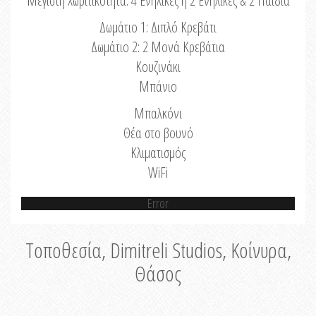
Μέγιστη Χωριτικότητα: 4 Ενήλικες ή 2 Ενήλικες & 2 Παιδιά
Δωμάτιο 1: Διπλό Κρεβάτι
Δωμάτιο 2: 2 Μονά Κρεβάτια
Κουζινάκι
Μπάνιο
Μπαλκόνι
Θέα στο βουνό
Κλιματισμός
WiFi
Error
Τοποθεσία, Dimitreli Studios, Κοίνυρα,
Θάσος