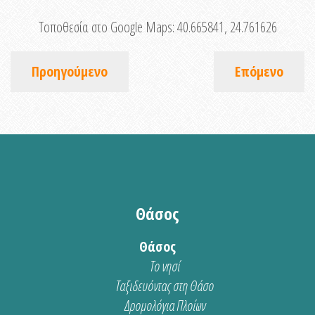
Τοποθεσία στο Google Maps:
40.665841, 24.761626
Προηγούμενο
Επόμενο
Θάσος
Θάσος
Το νησί
Ταξιδευόντας στη Θάσο
Δρομολόγια Πλοίων