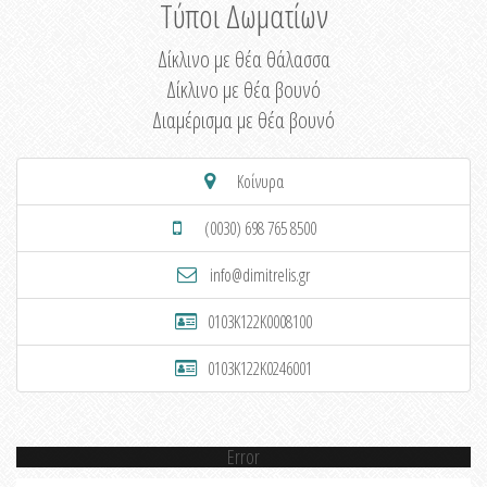
Τύποι Δωματίων
Δίκλινο με θέα θάλασσα
Δίκλινο με θέα βουνό
Διαμέρισμα με θέα βουνό
Κοίνυρα
(0030) 698 765 8500
info@dimitrelis.gr
0103K122K0008100
0103K122K0246001
Error