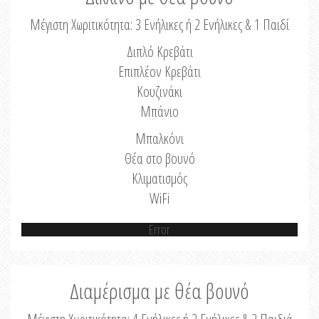
Μέγιστη Χωριτικότητα: 3 Ενήλικες ή 2 Ενήλικες & 1 Παιδί
Διπλό Κρεβάτι
Επιπλέον Κρεβάτι
Κουζινάκι
Μπάνιο
Μπαλκόνι
Θέα στο βουνό
Κλιματισμός
WiFi
Error
Διαμέρισμα με θέα βουνό