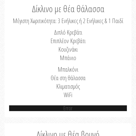
Δίκλινο με θέα θάλασσα
Μέγιστη Χωριτικότητα: 3 Ενήλικες ή 2 Ενήλικες & 1 Παιδί
Διπλό Κρεβάτι
Επιπλέον Κρεβάτι
Κουζινάκι
Μπάνιο
Μπαλκόνι
Θέα στη θάλασσα
Κλιματισμός
WiFi
Error
Δίκλινο με θέα βουνό