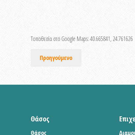
Τοποθεσία στο Google Maps:
40.665841, 24.761626
Προηγούμενο
Θάσος
Επιχ
Θάσος
Διαμο