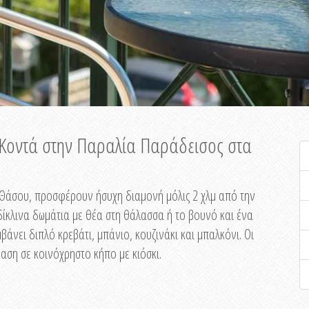
ή Κοντά στην Παραλία Παράδεισος στα
ης Θάσου, προσφέρουν ήσυχη διαμονή μόλις 2 χλμ από την
ίκλινα δωμάτια με θέα στη θάλασσα ή το βουνό και ένα
άνει διπλό κρεβάτι, μπάνιο, κουζινάκι και μπαλκόνι. Οι
αση σε κοινόχρηστο κήπο με κιόσκι.