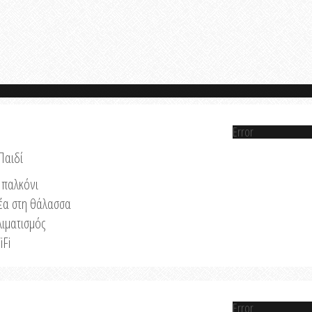
Error
Παιδί
παλκόνι
έα στη θάλασσα
λιματισμός
iFi
Error