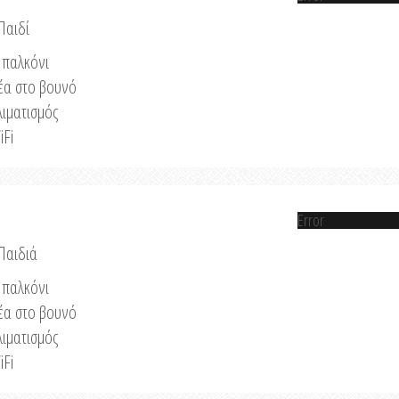
Παιδί
παλκόνι
έα στο βουνό
λιματισμός
iFi
Error
 Παιδιά
παλκόνι
έα στο βουνό
λιματισμός
iFi