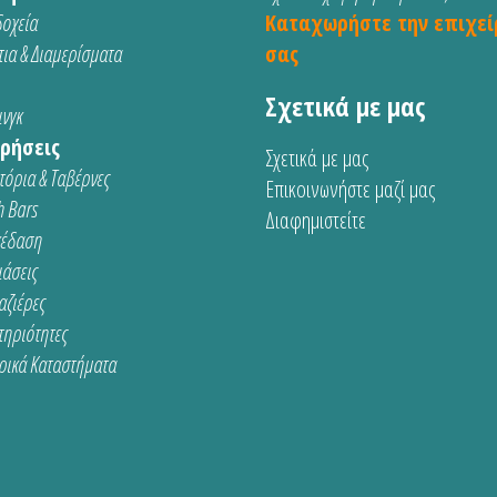
οχεία
Καταχωρήστε την επιχεί
ια & Διαμερίσματα
σας
Σχετικά με μας
νγκ
ρήσεις
Σχετικά με μας
τόρια & Ταβέρνες
Επικοινωνήστε μαζί μας
 Bars
Διαφημιστείτε
κέδαση
ιάσεις
αζιέρες
τηριότητες
ρικά Καταστήματα