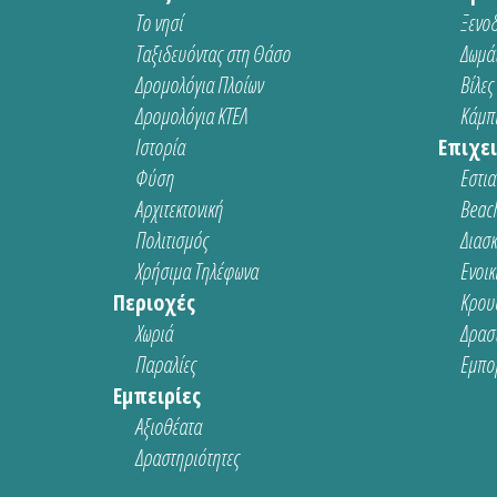
Το νησί
Ξενοδ
Ταξιδευόντας στη Θάσο
Δωμάτ
Δρομολόγια Πλοίων
Βίλες
Δρομολόγια ΚΤΕΛ
Κάμπι
Ιστορία
Επιχει
Φύση
Εστια
Αρχιτεκτονική
Beach
Πολιτισμός
Διασ
Χρήσιμα Τηλέφωνα
Ενοικ
Περιοχές
Κρου
Χωριά
Δρασ
Παραλίες
Εμπο
Εμπειρίες
Αξιοθέατα
Δραστηριότητες