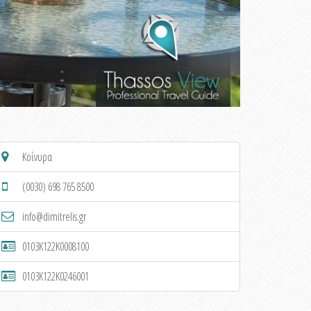
Κοίνυρα
(0030) 698 765 8500
info@dimitrelis.gr
0103K122K0008100
0103K122K0246001