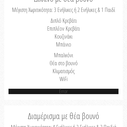
Μέγιστη Χωριτικότητα: 3 Ενήλικες ή 2 Ενήλικες & 1 Παιδί
Διπλό Κρεβάτι
Επιπλέον Κρεβάτι
Κουζινάκι
Μπάνιο
Μπαλκόνι
Θέα στο βουνό
Κλιματισμός
WiFi
Error
Διαμέρισμα με θέα βουνό