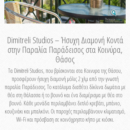
Dimitreli Studios – Ήσυχη Διαμονή Κοντά
στην Παραλία Παράδεισος στα Κοινύρα,
Θάσος
Τα Dimitreli Studios, που βρίσκονται στα Κοινυρα της Θάσου,
προσφέρουν ήσυχη διαμονή μόλις 2 χλμ από την γνωστή
παραλία Παράδεισος. Το κατάλυμα διαθέτει δίκλινα δωμάτια με
θέα στη θάλασσα ή το βουνό και ένα διαμέρισμα με θέα στο
βουνό. Κάθε μονάδα περιλαμβάνει διπλό κρεβάτι, μπάνιο,
κουζινάκι και μπαλκόνι. Οι παροχές περιλαμβάνουν κλιματισμό,
Wi-Fi και πρόσβαση σε κοινόχρηστο κήπο με κιόσκι.