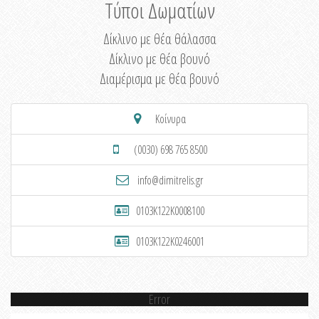
Τύποι Δωματίων
Δίκλινο με θέα θάλασσα
Δίκλινο με θέα βουνό
Διαμέρισμα με θέα βουνό
Κοίνυρα
(0030) 698 765 8500
info@dimitrelis.gr
0103K122K0008100
0103K122K0246001
Error