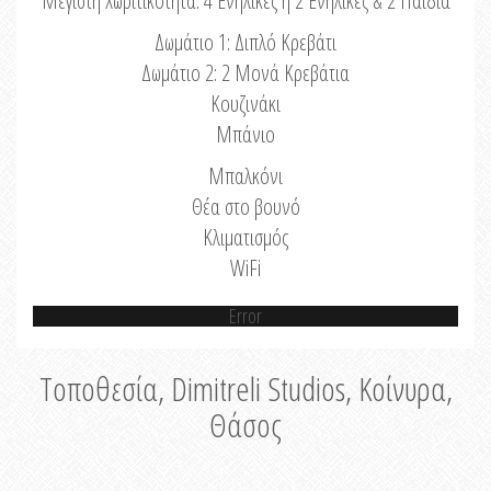
Μέγιστη Χωριτικότητα: 4 Ενήλικες ή 2 Ενήλικες & 2 Παιδιά
Δωμάτιο 1: Διπλό Κρεβάτι
Δωμάτιο 2: 2 Μονά Κρεβάτια
Κουζινάκι
Μπάνιο
Μπαλκόνι
Θέα στο βουνό
Κλιματισμός
WiFi
Error
Τοποθεσία, Dimitreli Studios, Κοίνυρα,
Θάσος