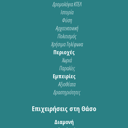
Δρομολόγια ΚΤΕΛ
Ιστορία
Φύση
Αρχιτεκτονική
Πολιτισμός
Χρήσιμα Τηλέφωνα
Περιοχές
Χωριά
Παραλίες
Εμπειρίες
Αξιοθέατα
Δραστηριότητες
Επιχειρήσεις στη Θάσο
Διαμονή