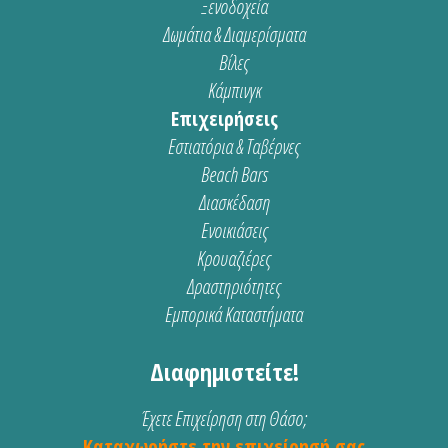
Ξενοδοχεία
Δωμάτια & Διαμερίσματα
Βίλες
Κάμπινγκ
Επιχειρήσεις
Εστιατόρια & Ταβέρνες
Beach Bars
Διασκέδαση
Ενοικιάσεις
Κρουαζιέρες
Δραστηριότητες
Εμπορικά Καταστήματα
Διαφημιστείτε!
Έχετε Επιχείρηση στη Θάσο;
Καταχωρήστε την επιχείρησή σας