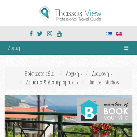
Αρχική
☰
Βρίσκεστε εδώ:
Αρχική
Διαμονή
Δωμάτια & Διαμερίσματα
Dimitreli Studios