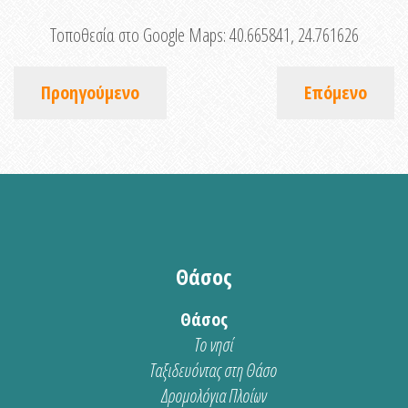
Τοποθεσία στο Google Maps:
40.665841, 24.761626
Προηγούμενο
Επόμενο
Θάσος
Θάσος
Το νησί
Ταξιδευόντας στη Θάσο
Δρομολόγια Πλοίων