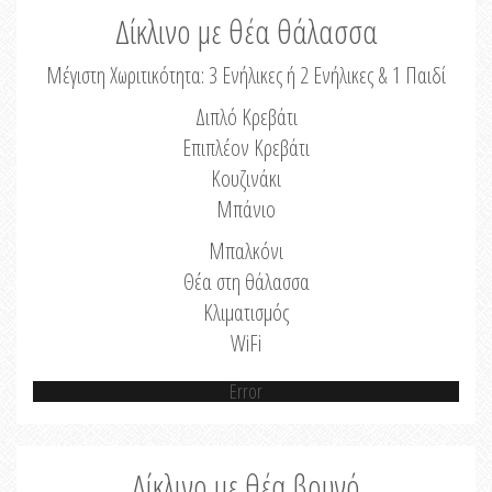
Δίκλινο με θέα θάλασσα
Μέγιστη Χωριτικότητα: 3 Ενήλικες ή 2 Ενήλικες & 1 Παιδί
Διπλό Κρεβάτι
Επιπλέον Κρεβάτι
Κουζινάκι
Μπάνιο
Μπαλκόνι
Θέα στη θάλασσα
Κλιματισμός
WiFi
Error
Δίκλινο με θέα βουνό