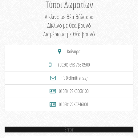
Τύποι Δωματίων
Δίκλινο με θέα θάλασσα
Δίκλινο με θέα βουνό
Διαμέρισμα με θέα βουνό
Κοίνυρα
(0030) 698 765 8500
info@dimitrelis.gr
0103K122K0008100
0103K122K0246001
Error