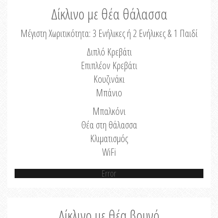
Δίκλινο με θέα θάλασσα
Μέγιστη Χωριτικότητα: 3 Ενήλικες ή 2 Ενήλικες & 1 Παιδί
Διπλό Κρεβάτι
Επιπλέον Κρεβάτι
Κουζινάκι
Μπάνιο
Μπαλκόνι
Θέα στη θάλασσα
Κλιματισμός
WiFi
Error
Δίκλινο με θέα βουνό