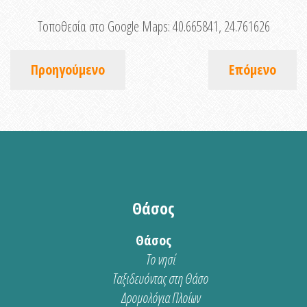
Τοποθεσία στο Google Maps:
40.665841, 24.761626
Προηγούμενο
Επόμενο
Θάσος
Θάσος
Το νησί
Ταξιδευόντας στη Θάσο
Δρομολόγια Πλοίων