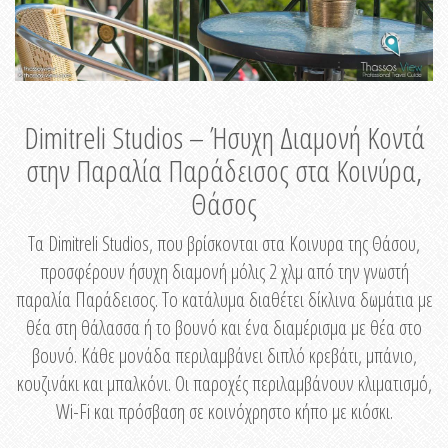
Dimitreli Studios – Ήσυχη Διαμονή Κοντά
στην Παραλία Παράδεισος στα Κοινύρα,
Θάσος
Τα Dimitreli Studios, που βρίσκονται στα Κοινυρα της Θάσου,
προσφέρουν ήσυχη διαμονή μόλις 2 χλμ από την γνωστή
παραλία Παράδεισος. Το κατάλυμα διαθέτει δίκλινα δωμάτια με
θέα στη θάλασσα ή το βουνό και ένα διαμέρισμα με θέα στο
βουνό. Κάθε μονάδα περιλαμβάνει διπλό κρεβάτι, μπάνιο,
κουζινάκι και μπαλκόνι. Οι παροχές περιλαμβάνουν κλιματισμό,
Wi-Fi και πρόσβαση σε κοινόχρηστο κήπο με κιόσκι.