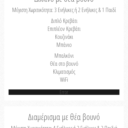
Μέγιστη Χωριτικότητα: 3 Ενήλικες ή 2 Ενήλικες & 1 Παιδί
Διπλό Κρεβάτι
Επιπλέον Κρεβάτι
Κουζινάκι
Μπάνιο
Μπαλκόνι
Θέα στο βουνό
Κλιματισμός
WiFi
Error
Διαμέρισμα με θέα βουνό