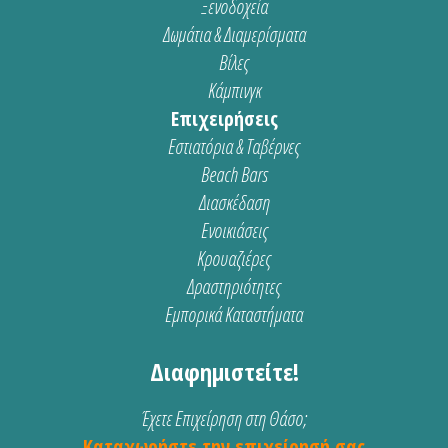
Ξενοδοχεία
Δωμάτια & Διαμερίσματα
Βίλες
Κάμπινγκ
Επιχειρήσεις
Εστιατόρια & Ταβέρνες
Beach Bars
Διασκέδαση
Ενοικιάσεις
Κρουαζιέρες
Δραστηριότητες
Εμπορικά Καταστήματα
Διαφημιστείτε!
Έχετε Επιχείρηση στη Θάσο;
Καταχωρήστε την επιχείρησή σας