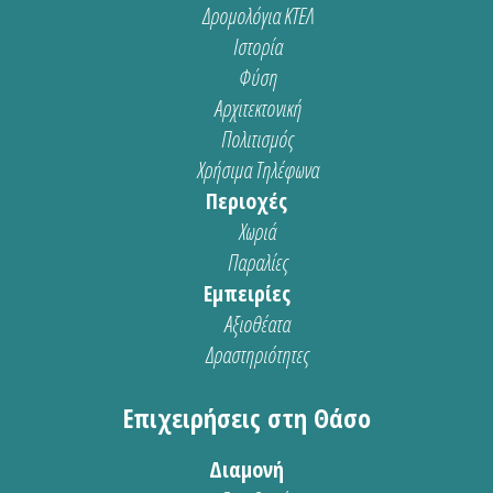
Δρομολόγια ΚΤΕΛ
Ιστορία
Φύση
Αρχιτεκτονική
Πολιτισμός
Χρήσιμα Τηλέφωνα
Περιοχές
Χωριά
Παραλίες
Εμπειρίες
Αξιοθέατα
Δραστηριότητες
Επιχειρήσεις στη Θάσο
Διαμονή