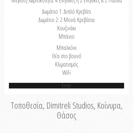
Μέγιστη Χωριτικότητα: 4 Ενήλικες ή 2 Ενήλικες & 2 Παιδιά
Δωμάτιο 1: Διπλό Κρεβάτι
Δωμάτιο 2: 2 Μονά Κρεβάτια
Κουζινάκι
Μπάνιο
Μπαλκόνι
Θέα στο βουνό
Κλιματισμός
WiFi
Error
Τοποθεσία, Dimitreli Studios, Κοίνυρα,
Θάσος