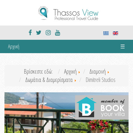
Αρχική
☰
Βρίσκεστε εδώ:
Αρχική
Διαμονή
Δωμάτια & Διαμερίσματα
Dimitreli Studios