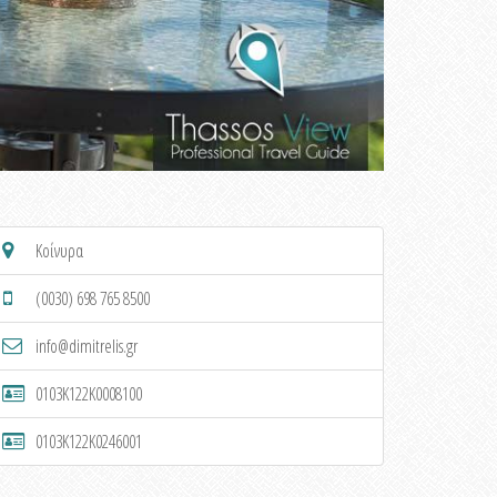
Κοίνυρα
(0030) 698 765 8500
info@dimitrelis.gr
0103K122K0008100
0103K122K0246001