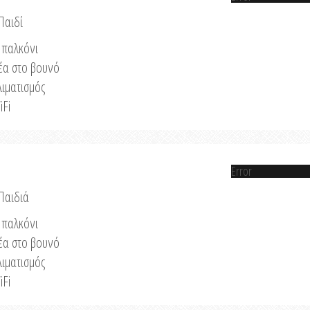
Παιδί
παλκόνι
έα στο βουνό
λιματισμός
iFi
Error
 Παιδιά
παλκόνι
έα στο βουνό
λιματισμός
iFi