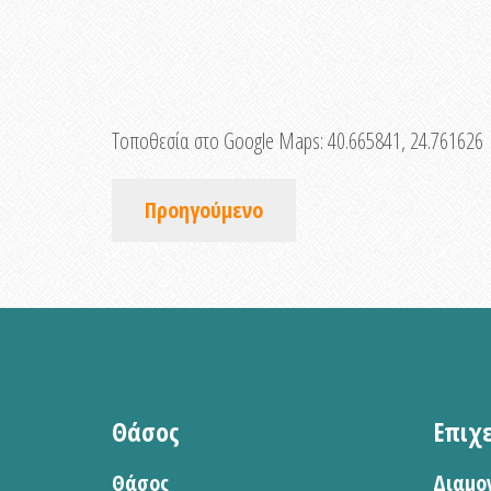
Τοποθεσία στο Google Maps:
40.665841, 24.761626
Προηγούμενο
Θάσος
Επιχ
Θάσος
Διαμο