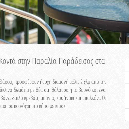
ή Κοντά στην Παραλία Παράδεισος στα
ης Θάσου, προσφέρουν ήσυχη διαμονή μόλις 2 χλμ από την
ίκλινα δωμάτια με θέα στη θάλασσα ή το βουνό και ένα
άνει διπλό κρεβάτι, μπάνιο, κουζινάκι και μπαλκόνι. Οι
αση σε κοινόχρηστο κήπο με κιόσκι.