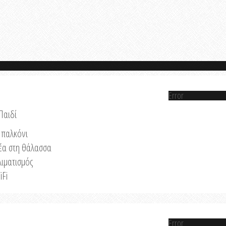
Error
Παιδί
παλκόνι
έα στη θάλασσα
λιματισμός
iFi
Error