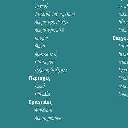
Το νησί
Ξενοδ
Ταξιδευόντας στη Θάσο
Δωμάτ
Δρομολόγια Πλοίων
Βίλες
Δρομολόγια ΚΤΕΛ
Κάμπι
Ιστορία
Επιχει
Φύση
Εστια
Αρχιτεκτονική
Beach
Πολιτισμός
Διασ
Χρήσιμα Τηλέφωνα
Ενοικ
Περιοχές
Κρου
Χωριά
Δρασ
Παραλίες
Εμπο
Εμπειρίες
Αξιοθέατα
Δραστηριότητες