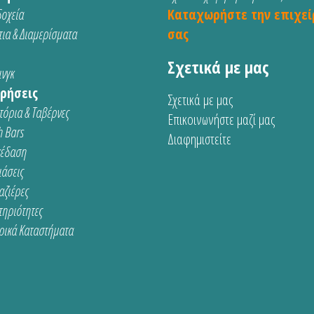
οχεία
Καταχωρήστε την επιχεί
ια & Διαμερίσματα
σας
Σχετικά με μας
νγκ
ρήσεις
Σχετικά με μας
τόρια & Ταβέρνες
Επικοινωνήστε μαζί μας
 Bars
Διαφημιστείτε
κέδαση
ιάσεις
αζιέρες
τηριότητες
ρικά Καταστήματα