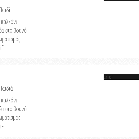
Παιδί
παλκόνι
έα στο βουνό
λιματισμός
iFi
Error
 Παιδιά
παλκόνι
έα στο βουνό
λιματισμός
iFi