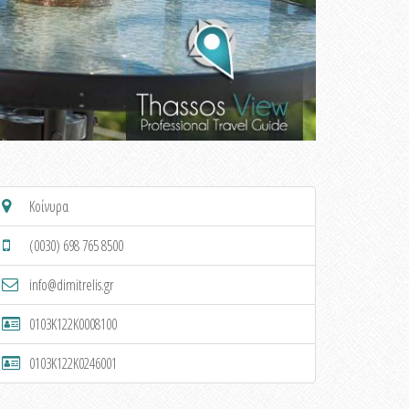
Κοίνυρα
(0030) 698 765 8500
info@dimitrelis.gr
0103K122K0008100
0103K122K0246001