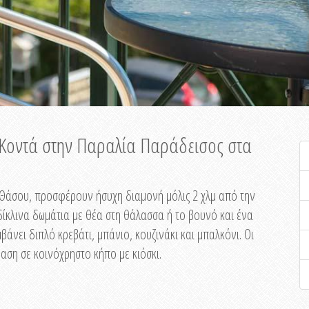
ή Κοντά στην Παραλία Παράδεισος στα
ης Θάσου, προσφέρουν ήσυχη διαμονή μόλις 2 χλμ από την
ίκλινα δωμάτια με θέα στη θάλασσα ή το βουνό και ένα
άνει διπλό κρεβάτι, μπάνιο, κουζινάκι και μπαλκόνι. Οι
αση σε κοινόχρηστο κήπο με κιόσκι.