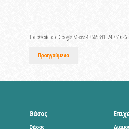
Τοποθεσία στο Google Maps:
40.665841, 24.761626
Προηγούμενο
Θάσος
Επιχ
Θάσος
Διαμο