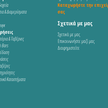
οχεία
Καταχωρήστε την επιχεί
ια & Διαμερίσματα
σας
Σχετικά με μας
νγκ
ρήσεις
Σχετικά με μας
τόρια & Ταβέρνες
Επικοινωνήστε μαζί μας
 Bars
Διαφημιστείτε
κέδαση
ιάσεις
αζιέρες
τηριότητες
ρικά Καταστήματα