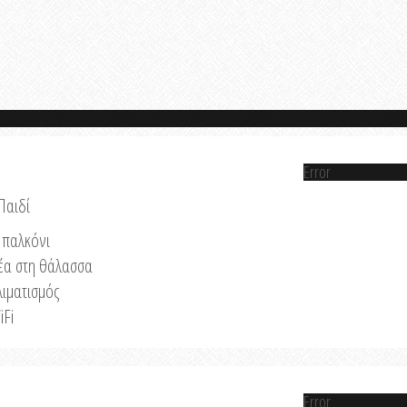
Error
Παιδί
παλκόνι
έα στη θάλασσα
λιματισμός
iFi
Error