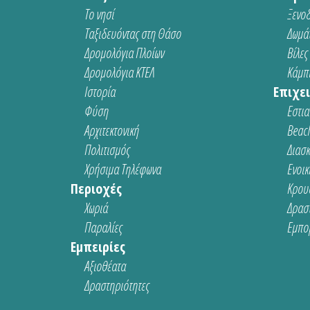
Το νησί
Ξενοδ
Ταξιδευόντας στη Θάσο
Δωμάτ
Δρομολόγια Πλοίων
Βίλες
Δρομολόγια ΚΤΕΛ
Κάμπι
Ιστορία
Επιχει
Φύση
Εστια
Αρχιτεκτονική
Beach
Πολιτισμός
Διασ
Χρήσιμα Τηλέφωνα
Ενοικ
Περιοχές
Κρου
Χωριά
Δρασ
Παραλίες
Εμπο
Εμπειρίες
Αξιοθέατα
Δραστηριότητες