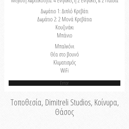
Μέγιστη Χωριτικότητα: 4 Ενήλικες ή 2 Ενήλικες & 2 Παιδιά
Δωμάτιο 1: Διπλό Κρεβάτι
Δωμάτιο 2: 2 Μονά Κρεβάτια
Κουζινάκι
Μπάνιο
Μπαλκόνι
Θέα στο βουνό
Κλιματισμός
WiFi
Error
Τοποθεσία, Dimitreli Studios, Κοίνυρα,
Θάσος