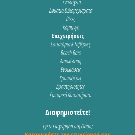
Ξενοδοχεία
Δωμάτια & Διαμερίσματα
Βίλες
Κάμπινγκ
Επιχειρήσεις
Εστιατόρια & Ταβέρνες
Beach Bars
Διασκέδαση
Ενοικιάσεις
Κρουαζιέρες
Δραστηριότητες
Εμπορικά Καταστήματα
Διαφημιστείτε!
Έχετε Επιχείρηση στη Θάσο;
Καταχωρήστε την επιχείρησή σας