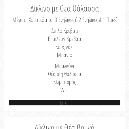
Δίκλινο με θέα θάλασσα
Μέγιστη Χωριτικότητα: 3 Ενήλικες ή 2 Ενήλικες & 1 Παιδί
Διπλό Κρεβάτι
Επιπλέον Κρεβάτι
Κουζινάκι
Μπάνιο
Μπαλκόνι
Θέα στη θάλασσα
Κλιματισμός
WiFi
Error
Δίκλινο με θέα βουνό