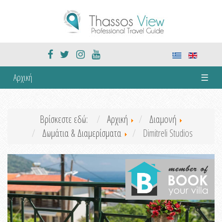
Αρχική
☰
Βρίσκεστε εδώ:
Αρχική
Διαμονή
Δωμάτια & Διαμερίσματα
Dimitreli Studios