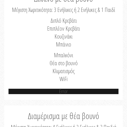
Μέγιστη Χωριτικότητα: 3 Ενήλικες ή 2 Ενήλικες & 1 Παιδί
Διπλό Κρεβάτι
Επιπλέον Κρεβάτι
Κουζινάκι
Μπάνιο
Μπαλκόνι
Θέα στο βουνό
Κλιματισμός
WiFi
Error
Διαμέρισμα με θέα βουνό