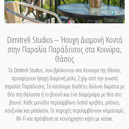
Dimitreli Studios – Ήσυχη Διαμονή Κοντά
στην Παραλία Παράδεισος στα Κοινύρα,
Θάσος
Τα Dimitreli Studios, που βρίσκονται στα Κοινυρα της Θάσου,
προσφέρουν ήσυχη διαμονή μόλις 2 χλμ από την γνωστή
παραλία Παράδεισος. Το κατάλυμα διαθέτει δίκλινα δωμάτια με
θέα στη θάλασσα ή το βουνό και ένα διαμέρισμα με θέα στο
βουνό. Κάθε μονάδα περιλαμβάνει διπλό κρεβάτι, μπάνιο,
κουζινάκι και μπαλκόνι. Οι παροχές περιλαμβάνουν κλιματισμό,
Wi-Fi και πρόσβαση σε κοινόχρηστο κήπο με κιόσκι.