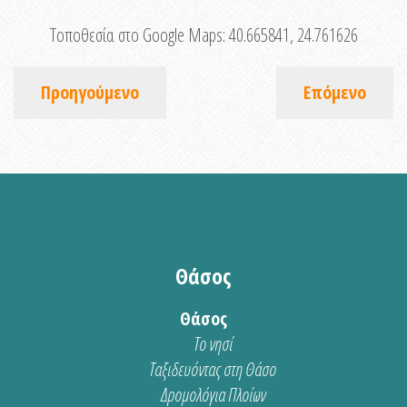
Τοποθεσία στο Google Maps:
40.665841, 24.761626
Προηγούμενο
Επόμενο
Θάσος
Θάσος
Το νησί
Ταξιδευόντας στη Θάσο
Δρομολόγια Πλοίων