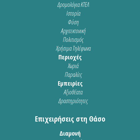
Δρομολόγια ΚΤΕΛ
Ιστορία
Φύση
Αρχιτεκτονική
Πολιτισμός
Χρήσιμα Τηλέφωνα
Περιοχές
Χωριά
Παραλίες
Εμπειρίες
Αξιοθέατα
Δραστηριότητες
Επιχειρήσεις στη Θάσο
Διαμονή