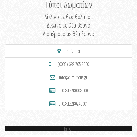
Τύποι Δωματίων
Δίκλινο με θέα θάλασσα
Δίκλινο με θέα βουνό
Διαμέρισμα με θέα βουνό
Κοίνυρα
(0030) 698 765 8500
info@dimitrelis.gr
0103K122K0008100
0103K122K0246001
Error