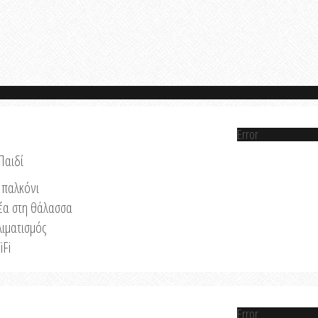
Error
Παιδί
παλκόνι
έα στη θάλασσα
λιματισμός
iFi
Error