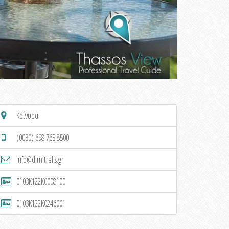
Κοίνυρα
(0030) 698 765 8500
info@dimitrelis.gr
0103K122K0008100
0103K122K0246001