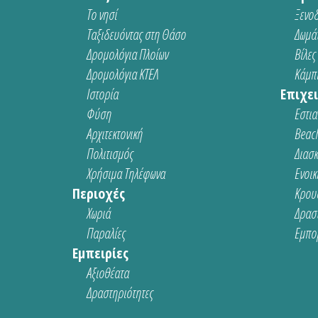
Το νησί
Ξενοδ
Ταξιδευόντας στη Θάσο
Δωμάτ
Δρομολόγια Πλοίων
Βίλες
Δρομολόγια ΚΤΕΛ
Κάμπι
Ιστορία
Επιχει
Φύση
Εστια
Αρχιτεκτονική
Beach
Πολιτισμός
Διασ
Χρήσιμα Τηλέφωνα
Ενοικ
Περιοχές
Κρου
Χωριά
Δρασ
Παραλίες
Εμπο
Εμπειρίες
Αξιοθέατα
Δραστηριότητες