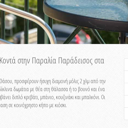
ή Κοντά στην Παραλία Παράδεισος στα
ης Θάσου, προσφέρουν ήσυχη διαμονή μόλις 2 χλμ από την
ίκλινα δωμάτια με θέα στη θάλασσα ή το βουνό και ένα
άνει διπλό κρεβάτι, μπάνιο, κουζινάκι και μπαλκόνι. Οι
αση σε κοινόχρηστο κήπο με κιόσκι.