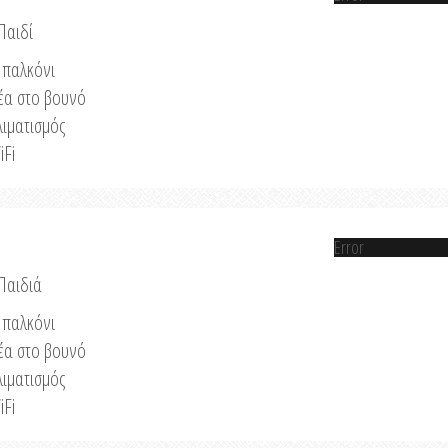
Παιδί
παλκόνι
έα στο βουνό
λιματισμός
iFi
Error
 Παιδιά
παλκόνι
έα στο βουνό
λιματισμός
iFi