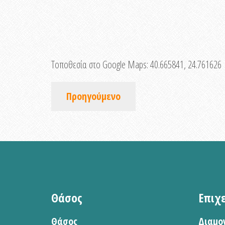
Τοποθεσία στο Google Maps:
40.665841, 24.761626
Προηγούμενο
Θάσος
Επιχ
Θάσος
Διαμο