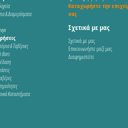
οχεία
Καταχωρήστε την επιχεί
ια & Διαμερίσματα
σας
Σχετικά με μας
νγκ
ρήσεις
Σχετικά με μας
τόρια & Ταβέρνες
Επικοινωνήστε μαζί μας
 Bars
Διαφημιστείτε
κέδαση
ιάσεις
αζιέρες
τηριότητες
ρικά Καταστήματα