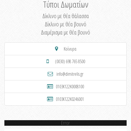
Τύποι Δωματίων
Δίκλινο με θέα θάλασσα
Δίκλινο με θέα βουνό
Διαμέρισμα με θέα βουνό
Κοίνυρα
(0030) 698 765 8500
info@dimitrelis.gr
0103K122K0008100
0103K122K0246001
Error