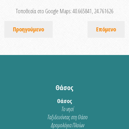
Τοποθεσία στο Google Maps:
40.665841, 24.761626
Προηγούμενο
Επόμενο
Θάσος
Θάσος
Το νησί
Ταξιδευόντας στη Θάσο
Δρομολόγια Πλοίων