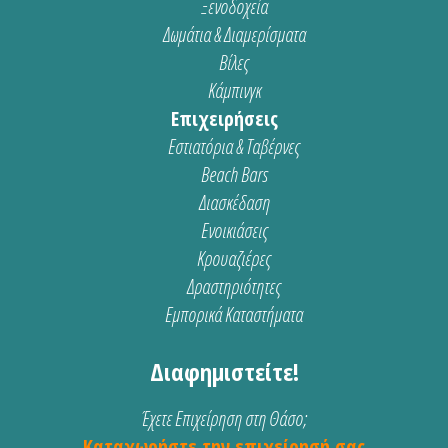
Ξενοδοχεία
Δωμάτια & Διαμερίσματα
Βίλες
Κάμπινγκ
Επιχειρήσεις
Εστιατόρια & Ταβέρνες
Beach Bars
Διασκέδαση
Ενοικιάσεις
Κρουαζιέρες
Δραστηριότητες
Εμπορικά Καταστήματα
Διαφημιστείτε!
Έχετε Επιχείρηση στη Θάσο;
Καταχωρήστε την επιχείρησή σας