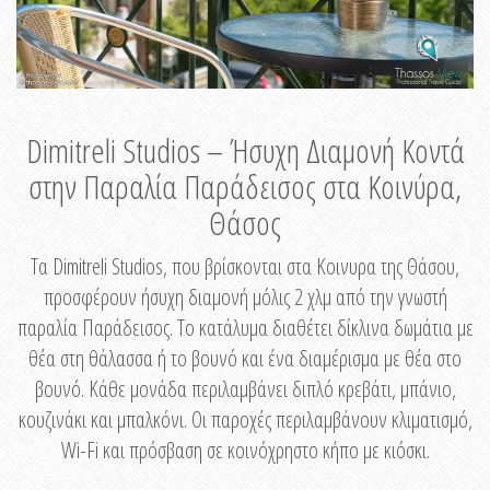
Dimitreli Studios – Ήσυχη Διαμονή Κοντά
στην Παραλία Παράδεισος στα Κοινύρα,
Θάσος
Τα Dimitreli Studios, που βρίσκονται στα Κοινυρα της Θάσου,
προσφέρουν ήσυχη διαμονή μόλις 2 χλμ από την γνωστή
παραλία Παράδεισος. Το κατάλυμα διαθέτει δίκλινα δωμάτια με
θέα στη θάλασσα ή το βουνό και ένα διαμέρισμα με θέα στο
βουνό. Κάθε μονάδα περιλαμβάνει διπλό κρεβάτι, μπάνιο,
κουζινάκι και μπαλκόνι. Οι παροχές περιλαμβάνουν κλιματισμό,
Wi-Fi και πρόσβαση σε κοινόχρηστο κήπο με κιόσκι.