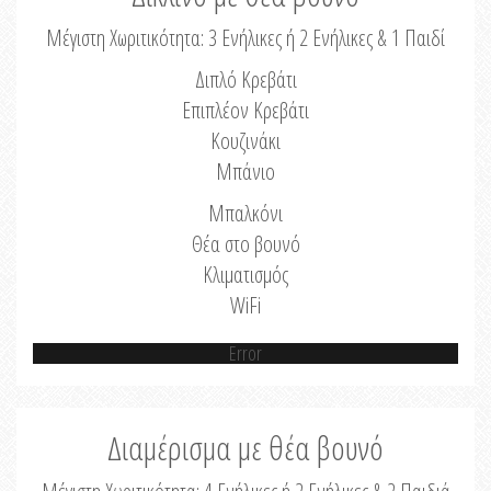
Μέγιστη Χωριτικότητα: 3 Ενήλικες ή 2 Ενήλικες & 1 Παιδί
Διπλό Κρεβάτι
Επιπλέον Κρεβάτι
Κουζινάκι
Μπάνιο
Μπαλκόνι
Θέα στο βουνό
Κλιματισμός
WiFi
Error
Διαμέρισμα με θέα βουνό