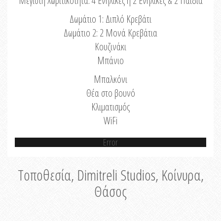
Μέγιστη Χωριτικότητα: 4 Ενήλικες ή 2 Ενήλικες & 2 Παιδιά
Δωμάτιο 1: Διπλό Κρεβάτι
Δωμάτιο 2: 2 Μονά Κρεβάτια
Κουζινάκι
Μπάνιο
Μπαλκόνι
Θέα στο βουνό
Κλιματισμός
WiFi
Error
Τοποθεσία, Dimitreli Studios, Κοίνυρα,
Θάσος