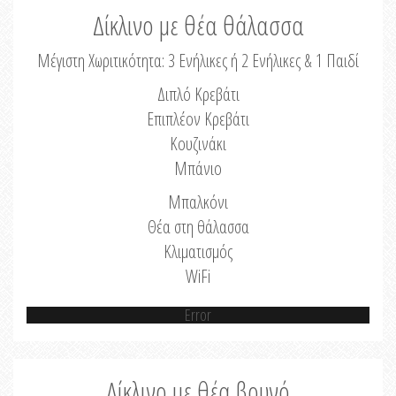
Δίκλινο με θέα θάλασσα
Μέγιστη Χωριτικότητα: 3 Ενήλικες ή 2 Ενήλικες & 1 Παιδί
Διπλό Κρεβάτι
Επιπλέον Κρεβάτι
Κουζινάκι
Μπάνιο
Μπαλκόνι
Θέα στη θάλασσα
Κλιματισμός
WiFi
Error
Δίκλινο με θέα βουνό