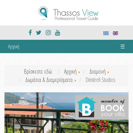
Αρχική
☰
Βρίσκεστε εδώ:
Αρχική
Διαμονή
Δωμάτια & Διαμερίσματα
Dimitreli Studios