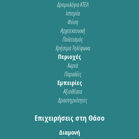
Δρομολόγια ΚΤΕΛ
Ιστορία
Φύση
Αρχιτεκτονική
Πολιτισμός
Χρήσιμα Τηλέφωνα
Περιοχές
Χωριά
Παραλίες
Εμπειρίες
Αξιοθέατα
Δραστηριότητες
Επιχειρήσεις στη Θάσο
Διαμονή