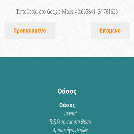
Τοποθεσία στο Google Maps:
40.665841, 24.761626
Προηγούμενο
Επόμενο
Θάσος
Θάσος
Το νησί
Ταξιδευόντας στη Θάσο
Δρομολόγια Πλοίων