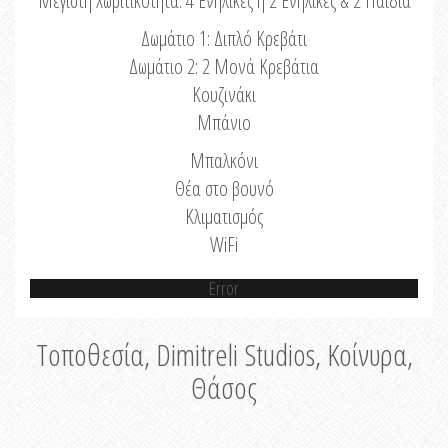
Μέγιστη Χωριτικότητα: 4 Ενήλικες ή 2 Ενήλικες & 2 Παιδιά
Δωμάτιο 1: Διπλό Κρεβάτι
Δωμάτιο 2: 2 Μονά Κρεβάτια
Κουζινάκι
Μπάνιο
Μπαλκόνι
Θέα στο βουνό
Κλιματισμός
WiFi
Error
Τοποθεσία, Dimitreli Studios, Κοίνυρα,
Θάσος