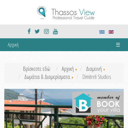
Αρχική
☰
Βρίσκεστε εδώ:
Αρχική
Διαμονή
Δωμάτια & Διαμερίσματα
Dimitreli Studios