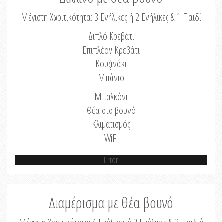
Μέγιστη Χωριτικότητα: 3 Ενήλικες ή 2 Ενήλικες & 1 Παιδί
Διπλό Κρεβάτι
Επιπλέον Κρεβάτι
Κουζινάκι
Μπάνιο
Μπαλκόνι
Θέα στο βουνό
Κλιματισμός
WiFi
Error
Διαμέρισμα με θέα βουνό