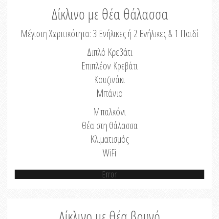
Δίκλινο με θέα θάλασσα
Μέγιστη Χωριτικότητα: 3 Ενήλικες ή 2 Ενήλικες & 1 Παιδί
Διπλό Κρεβάτι
Επιπλέον Κρεβάτι
Κουζινάκι
Μπάνιο
Μπαλκόνι
Θέα στη θάλασσα
Κλιματισμός
WiFi
Error
Δίκλινο με θέα βουνό