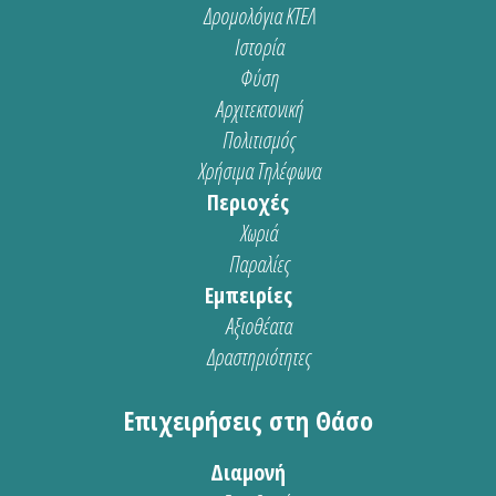
Δρομολόγια ΚΤΕΛ
Ιστορία
Φύση
Αρχιτεκτονική
Πολιτισμός
Χρήσιμα Τηλέφωνα
Περιοχές
Χωριά
Παραλίες
Εμπειρίες
Αξιοθέατα
Δραστηριότητες
Επιχειρήσεις στη Θάσο
Διαμονή