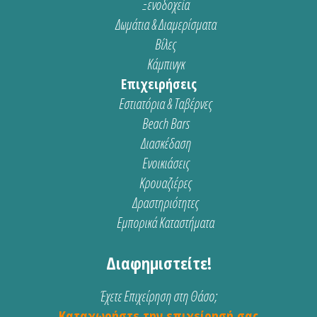
Ξενοδοχεία
Δωμάτια & Διαμερίσματα
Βίλες
Κάμπινγκ
Επιχειρήσεις
Εστιατόρια & Ταβέρνες
Beach Bars
Διασκέδαση
Ενοικιάσεις
Κρουαζιέρες
Δραστηριότητες
Εμπορικά Καταστήματα
Διαφημιστείτε!
Έχετε Επιχείρηση στη Θάσο;
Καταχωρήστε την επιχείρησή σας