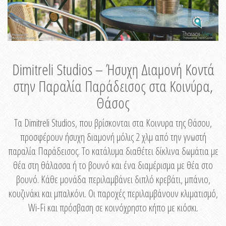
Dimitreli Studios – Ήσυχη Διαμονή Κοντά
στην Παραλία Παράδεισος στα Κοινύρα,
Θάσος
Τα Dimitreli Studios, που βρίσκονται στα Κοινυρα της Θάσου,
προσφέρουν ήσυχη διαμονή μόλις 2 χλμ από την γνωστή
παραλία Παράδεισος. Το κατάλυμα διαθέτει δίκλινα δωμάτια με
θέα στη θάλασσα ή το βουνό και ένα διαμέρισμα με θέα στο
βουνό. Κάθε μονάδα περιλαμβάνει διπλό κρεβάτι, μπάνιο,
κουζινάκι και μπαλκόνι. Οι παροχές περιλαμβάνουν κλιματισμό,
Wi-Fi και πρόσβαση σε κοινόχρηστο κήπο με κιόσκι.