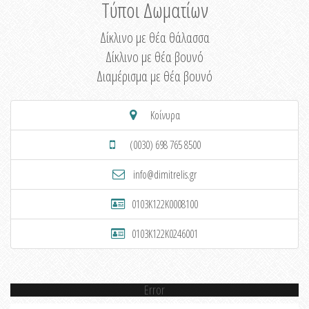
Τύποι Δωματίων
Δίκλινο με θέα θάλασσα
Δίκλινο με θέα βουνό
Διαμέρισμα με θέα βουνό
Κοίνυρα
(0030) 698 765 8500
info@dimitrelis.gr
0103K122K0008100
0103K122K0246001
Error