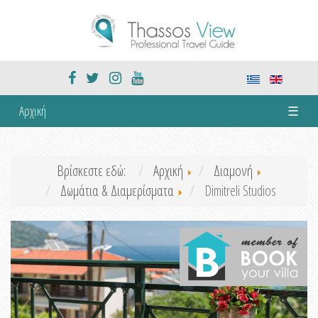
Αρχική
☰
Βρίσκεστε εδώ:
Αρχική
Διαμονή
Δωμάτια & Διαμερίσματα
Dimitreli Studios