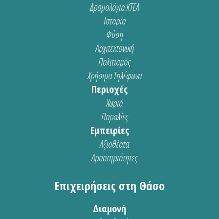
Δρομολόγια ΚΤΕΛ
Ιστορία
Φύση
Αρχιτεκτονική
Πολιτισμός
Χρήσιμα Τηλέφωνα
Περιοχές
Χωριά
Παραλίες
Εμπειρίες
Αξιοθέατα
Δραστηριότητες
Επιχειρήσεις στη Θάσο
Διαμονή