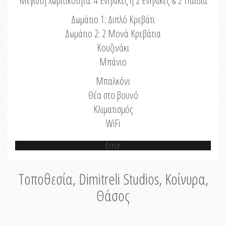
Μέγιστη Χωριτικότητα: 4 Ενήλικες ή 2 Ενήλικες & 2 Παιδιά
Δωμάτιο 1: Διπλό Κρεβάτι
Δωμάτιο 2: 2 Μονά Κρεβάτια
Κουζινάκι
Μπάνιο
Μπαλκόνι
Θέα στο βουνό
Κλιματισμός
WiFi
Error
Τοποθεσία, Dimitreli Studios, Κοίνυρα,
Θάσος