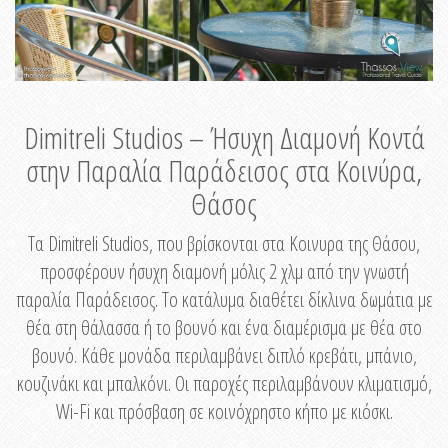
Dimitreli Studios – Ήσυχη Διαμονή Κοντά
στην Παραλία Παράδεισος στα Κοινύρα,
Θάσος
Τα Dimitreli Studios, που βρίσκονται στα Κοινυρα της Θάσου,
προσφέρουν ήσυχη διαμονή μόλις 2 χλμ από την γνωστή
παραλία Παράδεισος. Το κατάλυμα διαθέτει δίκλινα δωμάτια με
θέα στη θάλασσα ή το βουνό και ένα διαμέρισμα με θέα στο
βουνό. Κάθε μονάδα περιλαμβάνει διπλό κρεβάτι, μπάνιο,
κουζινάκι και μπαλκόνι. Οι παροχές περιλαμβάνουν κλιματισμό,
Wi-Fi και πρόσβαση σε κοινόχρηστο κήπο με κιόσκι.