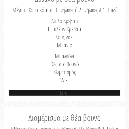
Μέγιστη Χωριτικότητα: 3 Ενήλικες ή 2 Ενήλικες & 1 Παιδί
Διπλό Κρεβάτι
Επιπλέον Κρεβάτι
Κουζινάκι
Μπάνιο
Μπαλκόνι
Θέα στο βουνό
Κλιματισμός
WiFi
Error
Διαμέρισμα με θέα βουνό