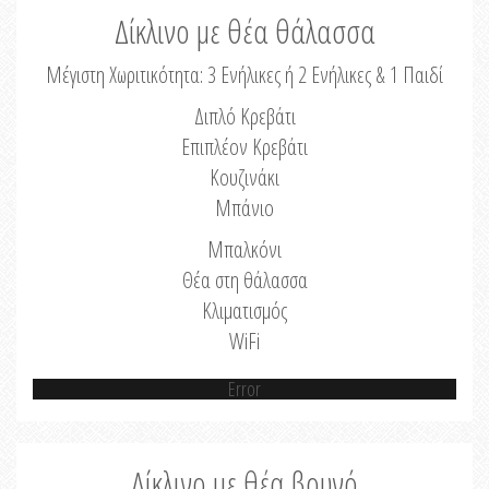
Δίκλινο με θέα θάλασσα
Μέγιστη Χωριτικότητα: 3 Ενήλικες ή 2 Ενήλικες & 1 Παιδί
Διπλό Κρεβάτι
Επιπλέον Κρεβάτι
Κουζινάκι
Μπάνιο
Μπαλκόνι
Θέα στη θάλασσα
Κλιματισμός
WiFi
Error
Δίκλινο με θέα βουνό