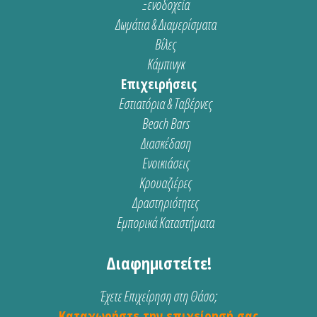
Ξενοδοχεία
Δωμάτια & Διαμερίσματα
Βίλες
Κάμπινγκ
Επιχειρήσεις
Εστιατόρια & Ταβέρνες
Beach Bars
Διασκέδαση
Ενοικιάσεις
Κρουαζιέρες
Δραστηριότητες
Εμπορικά Καταστήματα
Διαφημιστείτε!
Έχετε Επιχείρηση στη Θάσο;
Καταχωρήστε την επιχείρησή σας