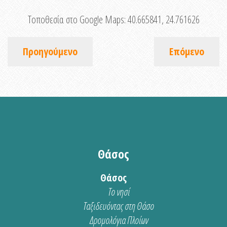
Τοποθεσία στο Google Maps:
40.665841, 24.761626
Προηγούμενο
Επόμενο
Θάσος
Θάσος
Το νησί
Ταξιδευόντας στη Θάσο
Δρομολόγια Πλοίων