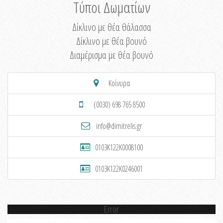
Τύποι Δωματίων
Δίκλινο με θέα θάλασσα
Δίκλινο με θέα βουνό
Διαμέρισμα με θέα βουνό
Κοίνυρα
(0030) 698 765 8500
info@dimitrelis.gr
0103K122K0008100
0103K122K0246001
Error