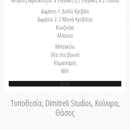
Μέγιστη Χωριτικότητα: 4 Ενήλικες ή 2 Ενήλικες & 2 Παιδιά
Δωμάτιο 1: Διπλό Κρεβάτι
Δωμάτιο 2: 2 Μονά Κρεβάτια
Κουζινάκι
Μπάνιο
Μπαλκόνι
Θέα στο βουνό
Κλιματισμός
WiFi
Error
Τοποθεσία, Dimitreli Studios, Κοίνυρα,
Θάσος