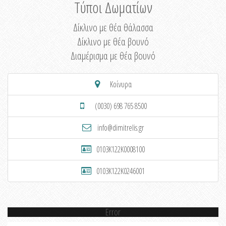
Τύποι Δωματίων
Δίκλινο με θέα θάλασσα
Δίκλινο με θέα βουνό
Διαμέρισμα με θέα βουνό
Κοίνυρα
(0030) 698 765 8500
info@dimitrelis.gr
0103K122K0008100
0103K122K0246001
Error