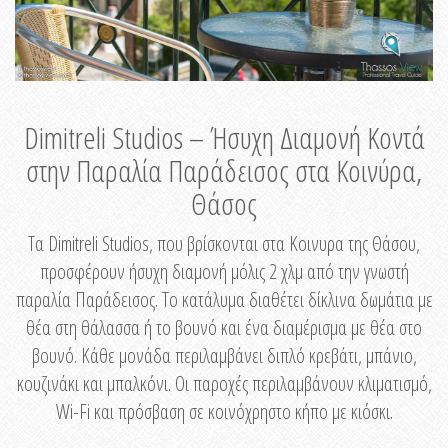
Dimitreli Studios – Ήσυχη Διαμονή Κοντά
στην Παραλία Παράδεισος στα Κοινύρα,
Θάσος
Τα Dimitreli Studios, που βρίσκονται στα Κοινυρα της Θάσου,
προσφέρουν ήσυχη διαμονή μόλις 2 χλμ από την γνωστή
παραλία Παράδεισος. Το κατάλυμα διαθέτει δίκλινα δωμάτια με
θέα στη θάλασσα ή το βουνό και ένα διαμέρισμα με θέα στο
βουνό. Κάθε μονάδα περιλαμβάνει διπλό κρεβάτι, μπάνιο,
κουζινάκι και μπαλκόνι. Οι παροχές περιλαμβάνουν κλιματισμό,
Wi-Fi και πρόσβαση σε κοινόχρηστο κήπο με κιόσκι.