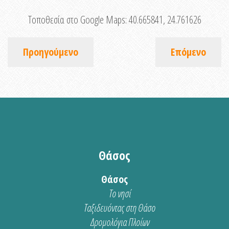
Τοποθεσία στο Google Maps:
40.665841, 24.761626
Προηγούμενο
Επόμενο
Θάσος
Θάσος
Το νησί
Ταξιδευόντας στη Θάσο
Δρομολόγια Πλοίων