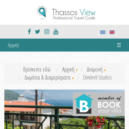
Αρχική
☰
Βρίσκεστε εδώ:
Αρχική
Διαμονή
Δωμάτια & Διαμερίσματα
Dimitreli Studios