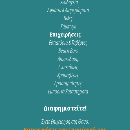
Ξενοδοχεία
Δωμάτια & Διαμερίσματα
Βίλες
Κάμπινγκ
Επιχειρήσεις
Εστιατόρια & Ταβέρνες
Beach Bars
Διασκέδαση
Ενοικιάσεις
Κρουαζιέρες
Δραστηριότητες
Εμπορικά Καταστήματα
Διαφημιστείτε!
Έχετε Επιχείρηση στη Θάσο;
Καταχωρήστε την επιχείρησή σας