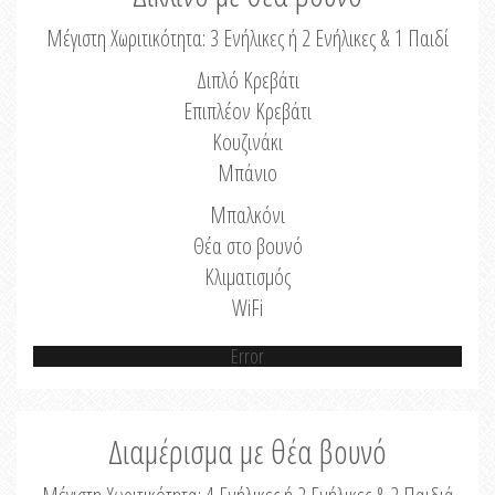
Μέγιστη Χωριτικότητα: 3 Ενήλικες ή 2 Ενήλικες & 1 Παιδί
Διπλό Κρεβάτι
Επιπλέον Κρεβάτι
Κουζινάκι
Μπάνιο
Μπαλκόνι
Θέα στο βουνό
Κλιματισμός
WiFi
Error
Διαμέρισμα με θέα βουνό