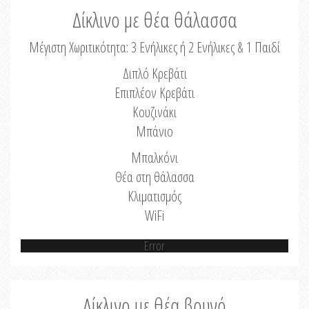
Δίκλινο με θέα θάλασσα
Μέγιστη Χωριτικότητα: 3 Ενήλικες ή 2 Ενήλικες & 1 Παιδί
Διπλό Κρεβάτι
Επιπλέον Κρεβάτι
Κουζινάκι
Μπάνιο
Μπαλκόνι
Θέα στη θάλασσα
Κλιματισμός
WiFi
Error
Δίκλινο με θέα βουνό