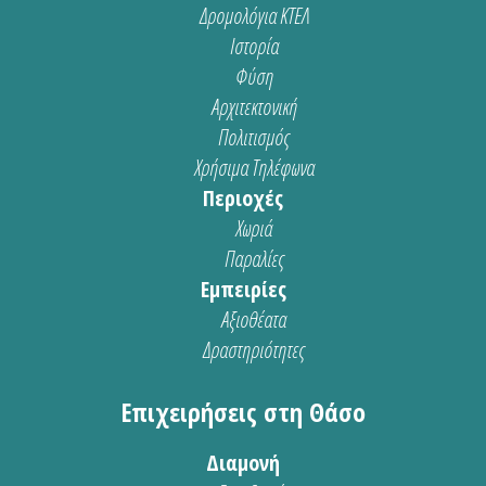
Δρομολόγια ΚΤΕΛ
Ιστορία
Φύση
Αρχιτεκτονική
Πολιτισμός
Χρήσιμα Τηλέφωνα
Περιοχές
Χωριά
Παραλίες
Εμπειρίες
Αξιοθέατα
Δραστηριότητες
Επιχειρήσεις στη Θάσο
Διαμονή