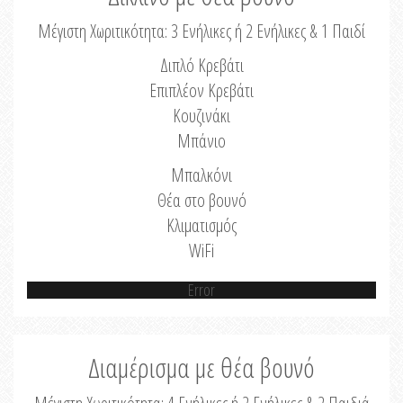
Μέγιστη Χωριτικότητα: 3 Ενήλικες ή 2 Ενήλικες & 1 Παιδί
Διπλό Κρεβάτι
Επιπλέον Κρεβάτι
Κουζινάκι
Μπάνιο
Μπαλκόνι
Θέα στο βουνό
Κλιματισμός
WiFi
Error
Διαμέρισμα με θέα βουνό