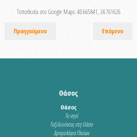
Τοποθεσία στο Google Maps:
40.665841, 24.761626
Προηγούμενο
Επόμενο
Θάσος
Θάσος
Το νησί
Ταξιδευόντας στη Θάσο
Δρομολόγια Πλοίων