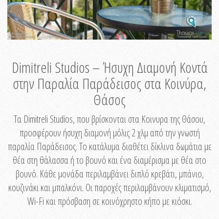
Dimitreli Studios – Ήσυχη Διαμονή Κοντά
στην Παραλία Παράδεισος στα Κοινύρα,
Θάσος
Τα Dimitreli Studios, που βρίσκονται στα Κοινυρα της Θάσου,
προσφέρουν ήσυχη διαμονή μόλις 2 χλμ από την γνωστή
παραλία Παράδεισος. Το κατάλυμα διαθέτει δίκλινα δωμάτια με
θέα στη θάλασσα ή το βουνό και ένα διαμέρισμα με θέα στο
βουνό. Κάθε μονάδα περιλαμβάνει διπλό κρεβάτι, μπάνιο,
κουζινάκι και μπαλκόνι. Οι παροχές περιλαμβάνουν κλιματισμό,
Wi-Fi και πρόσβαση σε κοινόχρηστο κήπο με κιόσκι.