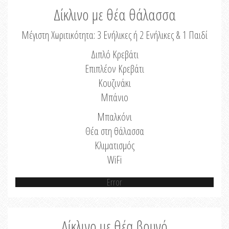
Δίκλινο με θέα θάλασσα
Μέγιστη Χωριτικότητα: 3 Ενήλικες ή 2 Ενήλικες & 1 Παιδί
Διπλό Κρεβάτι
Επιπλέον Κρεβάτι
Κουζινάκι
Μπάνιο
Μπαλκόνι
Θέα στη θάλασσα
Κλιματισμός
WiFi
Error
Δίκλινο με θέα βουνό