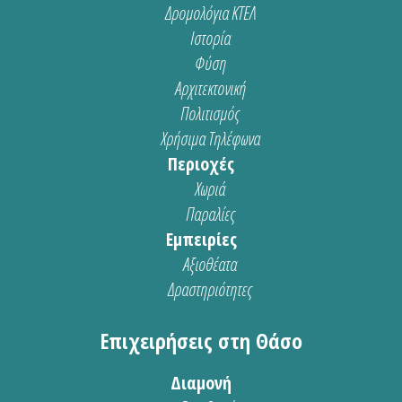
Δρομολόγια ΚΤΕΛ
Ιστορία
Φύση
Αρχιτεκτονική
Πολιτισμός
Χρήσιμα Τηλέφωνα
Περιοχές
Χωριά
Παραλίες
Εμπειρίες
Αξιοθέατα
Δραστηριότητες
Επιχειρήσεις στη Θάσο
Διαμονή