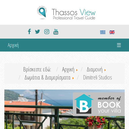
Αρχική
☰
Βρίσκεστε εδώ:
Αρχική
Διαμονή
Δωμάτια & Διαμερίσματα
Dimitreli Studios