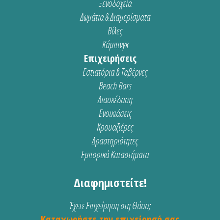
Ξενοδοχεία
Δωμάτια & Διαμερίσματα
Βίλες
Κάμπινγκ
Επιχειρήσεις
Εστιατόρια & Ταβέρνες
Beach Bars
Διασκέδαση
Ενοικιάσεις
Κρουαζιέρες
Δραστηριότητες
Εμπορικά Καταστήματα
Διαφημιστείτε!
Έχετε Επιχείρηση στη Θάσο;
Καταχωρήστε την επιχείρησή σας