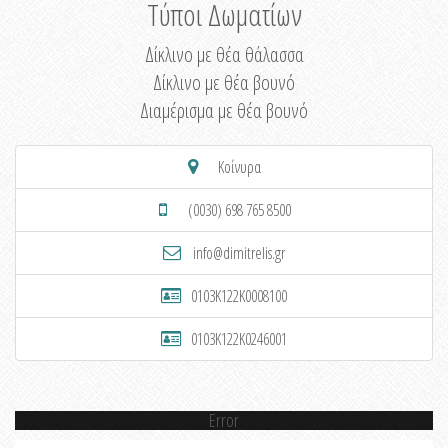
Τύποι Δωματίων
Δίκλινο με θέα θάλασσα
Δίκλινο με θέα βουνό
Διαμέρισμα με θέα βουνό
Κοίνυρα
(0030) 698 765 8500
info@dimitrelis.gr
0103K122K0008100
0103K122K0246001
Error