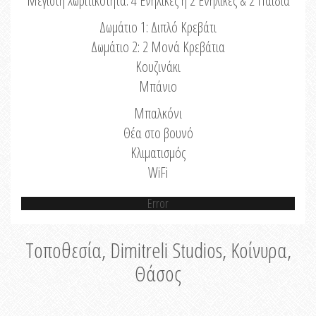
Μέγιστη Χωριτικότητα: 4 Ενήλικες ή 2 Ενήλικες & 2 Παιδιά
Δωμάτιο 1: Διπλό Κρεβάτι
Δωμάτιο 2: 2 Μονά Κρεβάτια
Κουζινάκι
Μπάνιο
Μπαλκόνι
Θέα στο βουνό
Κλιματισμός
WiFi
Error
Τοποθεσία, Dimitreli Studios, Κοίνυρα,
Θάσος