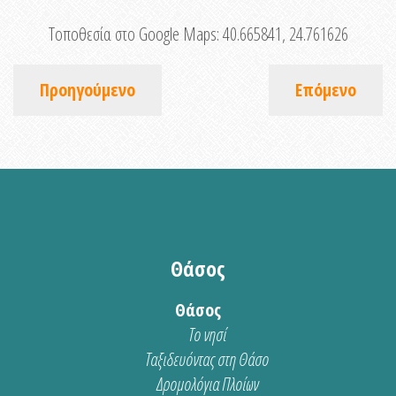
Τοποθεσία στο Google Maps:
40.665841, 24.761626
Προηγούμενο
Επόμενο
Θάσος
Θάσος
Το νησί
Ταξιδευόντας στη Θάσο
Δρομολόγια Πλοίων