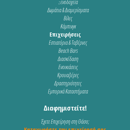
Ξενοδοχεία
Δωμάτια & Διαμερίσματα
Βίλες
Κάμπινγκ
Επιχειρήσεις
Εστιατόρια & Ταβέρνες
Beach Bars
Διασκέδαση
Ενοικιάσεις
Κρουαζιέρες
Δραστηριότητες
Εμπορικά Καταστήματα
Διαφημιστείτε!
Έχετε Επιχείρηση στη Θάσο;
Καταχωρήστε την επιχείρησή σας