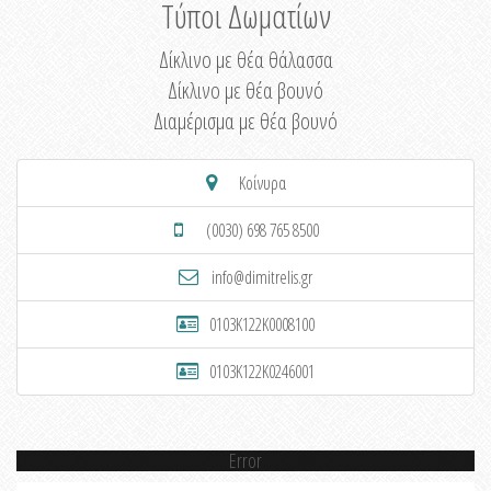
Τύποι Δωματίων
Δίκλινο με θέα θάλασσα
Δίκλινο με θέα βουνό
Διαμέρισμα με θέα βουνό
Κοίνυρα
(0030) 698 765 8500
info@dimitrelis.gr
0103K122K0008100
0103K122K0246001
Error