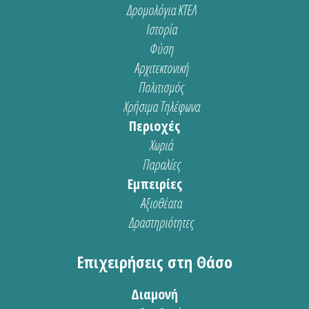
Δρομολόγια ΚΤΕΛ
Ιστορία
Φύση
Αρχιτεκτονική
Πολιτισμός
Χρήσιμα Τηλέφωνα
Περιοχές
Χωριά
Παραλίες
Εμπειρίες
Αξιοθέατα
Δραστηριότητες
Επιχειρήσεις στη Θάσο
Διαμονή