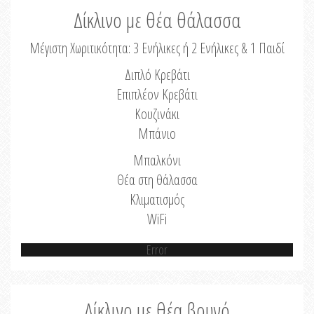
Δίκλινο με θέα θάλασσα
Μέγιστη Χωριτικότητα: 3 Ενήλικες ή 2 Ενήλικες & 1 Παιδί
Διπλό Κρεβάτι
Επιπλέον Κρεβάτι
Κουζινάκι
Μπάνιο
Μπαλκόνι
Θέα στη θάλασσα
Κλιματισμός
WiFi
Error
Δίκλινο με θέα βουνό