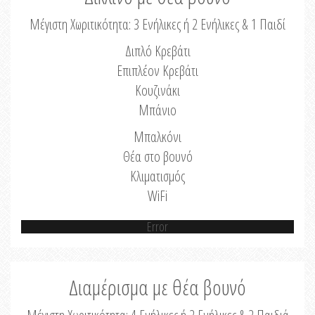
Μέγιστη Χωριτικότητα: 3 Ενήλικες ή 2 Ενήλικες & 1 Παιδί
Διπλό Κρεβάτι
Επιπλέον Κρεβάτι
Κουζινάκι
Μπάνιο
Μπαλκόνι
Θέα στο βουνό
Κλιματισμός
WiFi
Error
Διαμέρισμα με θέα βουνό