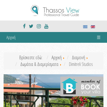
Αρχική
☰
Βρίσκεστε εδώ:
Αρχική
Διαμονή
Δωμάτια & Διαμερίσματα
Dimitreli Studios