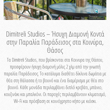
Dimitreli Studios – Ήσυχη Διαμονή Κοντά
στην Παραλία Παράδεισος στα Κοινύρα,
Θάσος
Τα Dimitreli Studios, που βρίσκονται στα Κοινυρα της Θάσου,
προσφέρουν ήσυχη διαμονή μόλις 2 χλμ από την γνωστή
παραλία Παράδεισος. Το κατάλυμα διαθέτει δίκλινα δωμάτια με
θέα στη θάλασσα ή το βουνό και ένα διαμέρισμα με θέα στο
βουνό. Κάθε μονάδα περιλαμβάνει διπλό κρεβάτι, μπάνιο,
κουζινάκι και μπαλκόνι. Οι παροχές περιλαμβάνουν κλιματισμό,
Wi-Fi και πρόσβαση σε κοινόχρηστο κήπο με κιόσκι.