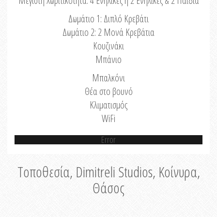
Μέγιστη Χωριτικότητα: 4 Ενήλικες ή 2 Ενήλικες & 2 Παιδιά
Δωμάτιο 1: Διπλό Κρεβάτι
Δωμάτιο 2: 2 Μονά Κρεβάτια
Κουζινάκι
Μπάνιο
Μπαλκόνι
Θέα στο βουνό
Κλιματισμός
WiFi
Error
Τοποθεσία, Dimitreli Studios, Κοίνυρα,
Θάσος