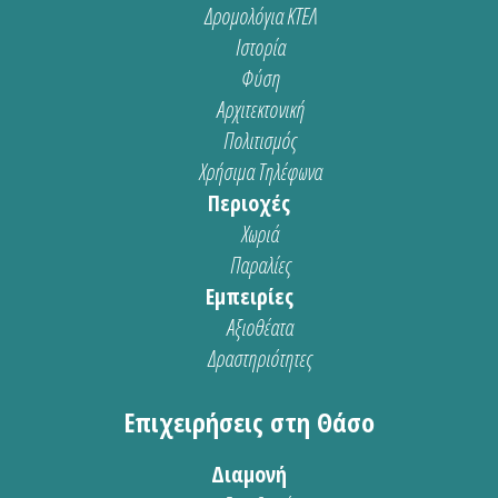
Δρομολόγια ΚΤΕΛ
Ιστορία
Φύση
Αρχιτεκτονική
Πολιτισμός
Χρήσιμα Τηλέφωνα
Περιοχές
Χωριά
Παραλίες
Εμπειρίες
Αξιοθέατα
Δραστηριότητες
Επιχειρήσεις στη Θάσο
Διαμονή