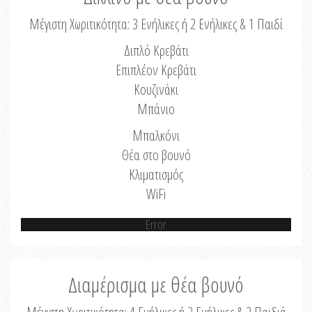
Μέγιστη Χωριτικότητα: 3 Ενήλικες ή 2 Ενήλικες & 1 Παιδί
Διπλό Κρεβάτι
Επιπλέον Κρεβάτι
Κουζινάκι
Μπάνιο
Μπαλκόνι
Θέα στο βουνό
Κλιματισμός
WiFi
Error
Διαμέρισμα με θέα βουνό