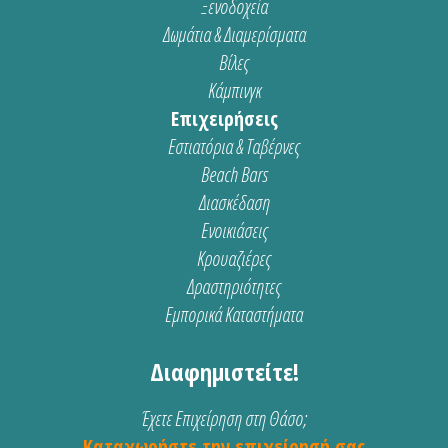
Ξενοδοχεία
Δωμάτια & Διαμερίσματα
Βίλες
Κάμπινγκ
Επιχειρήσεις
Εστιατόρια & Ταβέρνες
Beach Bars
Διασκέδαση
Ενοικιάσεις
Κρουαζιέρες
Δραστηριότητες
Εμπορικά Καταστήματα
Διαφημιστείτε!
Έχετε Επιχείρηση στη Θάσο;
Καταχωρήστε την επιχείρησή σας