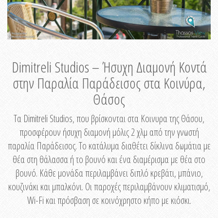
Dimitreli Studios – Ήσυχη Διαμονή Κοντά
στην Παραλία Παράδεισος στα Κοινύρα,
Θάσος
Τα Dimitreli Studios, που βρίσκονται στα Κοινυρα της Θάσου,
προσφέρουν ήσυχη διαμονή μόλις 2 χλμ από την γνωστή
παραλία Παράδεισος. Το κατάλυμα διαθέτει δίκλινα δωμάτια με
θέα στη θάλασσα ή το βουνό και ένα διαμέρισμα με θέα στο
βουνό. Κάθε μονάδα περιλαμβάνει διπλό κρεβάτι, μπάνιο,
κουζινάκι και μπαλκόνι. Οι παροχές περιλαμβάνουν κλιματισμό,
Wi-Fi και πρόσβαση σε κοινόχρηστο κήπο με κιόσκι.