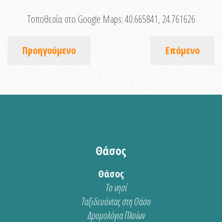
Τοποθεσία στο Google Maps:
40.665841, 24.761626
Προηγούμενο
Επόμενο
Θάσος
Θάσος
Το νησί
Ταξιδευόντας στη Θάσο
Δρομολόγια Πλοίων