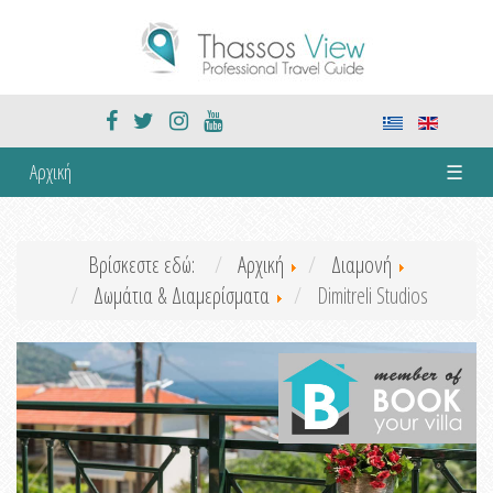
Αρχική
☰
Βρίσκεστε εδώ:
Αρχική
Διαμονή
Δωμάτια & Διαμερίσματα
Dimitreli Studios