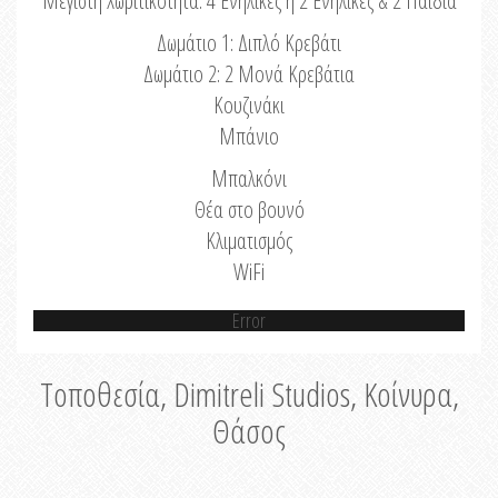
Μέγιστη Χωριτικότητα: 4 Ενήλικες ή 2 Ενήλικες & 2 Παιδιά
Δωμάτιο 1: Διπλό Κρεβάτι
Δωμάτιο 2: 2 Μονά Κρεβάτια
Κουζινάκι
Μπάνιο
Μπαλκόνι
Θέα στο βουνό
Κλιματισμός
WiFi
Error
Τοποθεσία, Dimitreli Studios, Κοίνυρα,
Θάσος