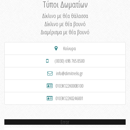
Τύποι Δωματίων
Δίκλινο με θέα θάλασσα
Δίκλινο με θέα βουνό
Διαμέρισμα με θέα βουνό
Κοίνυρα
(0030) 698 765 8500
info@dimitrelis.gr
0103K122K0008100
0103K122K0246001
Error