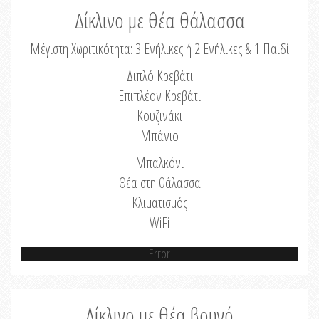
Δίκλινο με θέα θάλασσα
Μέγιστη Χωριτικότητα: 3 Ενήλικες ή 2 Ενήλικες & 1 Παιδί
Διπλό Κρεβάτι
Επιπλέον Κρεβάτι
Κουζινάκι
Μπάνιο
Μπαλκόνι
Θέα στη θάλασσα
Κλιματισμός
WiFi
Error
Δίκλινο με θέα βουνό