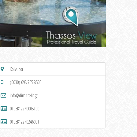
Κοίνυρα
(0030) 698 765 8500
info@dimitrelis.gr
0103K122K0008100
0103K122K0246001