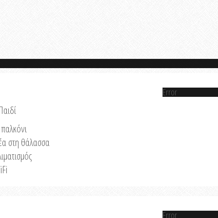
Error
Παιδί
παλκόνι
έα στη θάλασσα
λιματισμός
iFi
Error