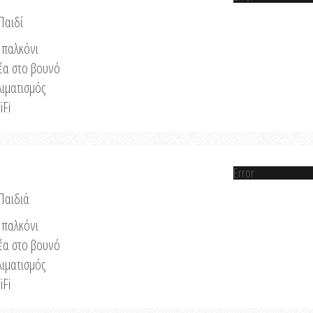
Παιδί
παλκόνι
έα στο βουνό
λιματισμός
iFi
Error
 Παιδιά
παλκόνι
έα στο βουνό
λιματισμός
iFi