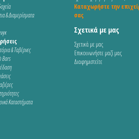
οχεία
Καταχωρήστε την επιχεί
ια & Διαμερίσματα
σας
Σχετικά με μας
νγκ
ρήσεις
Σχετικά με μας
τόρια & Ταβέρνες
Επικοινωνήστε μαζί μας
 Bars
Διαφημιστείτε
κέδαση
ιάσεις
αζιέρες
τηριότητες
ρικά Καταστήματα