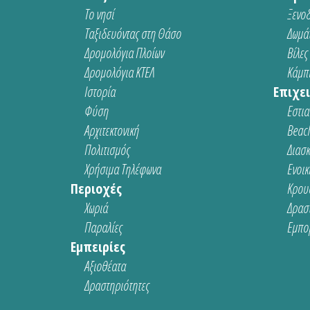
Το νησί
Ξενοδ
Ταξιδευόντας στη Θάσο
Δωμάτ
Δρομολόγια Πλοίων
Βίλες
Δρομολόγια ΚΤΕΛ
Κάμπι
Ιστορία
Επιχει
Φύση
Εστια
Αρχιτεκτονική
Beach
Πολιτισμός
Διασ
Χρήσιμα Τηλέφωνα
Ενοικ
Περιοχές
Κρου
Χωριά
Δρασ
Παραλίες
Εμπο
Εμπειρίες
Αξιοθέατα
Δραστηριότητες