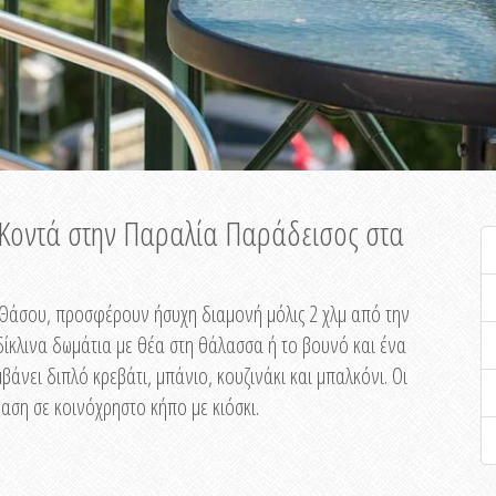
ή Κοντά στην Παραλία Παράδεισος στα
ης Θάσου, προσφέρουν ήσυχη διαμονή μόλις 2 χλμ από την
ίκλινα δωμάτια με θέα στη θάλασσα ή το βουνό και ένα
άνει διπλό κρεβάτι, μπάνιο, κουζινάκι και μπαλκόνι. Οι
αση σε κοινόχρηστο κήπο με κιόσκι.