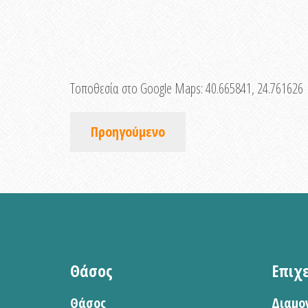
Τοποθεσία στο Google Maps:
40.665841, 24.761626
Προηγούμενο
Θάσος
Επιχ
Θάσος
Διαμο