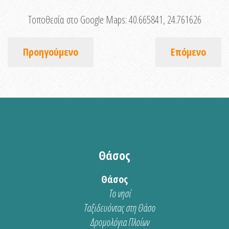
Τοποθεσία στο Google Maps:
40.665841, 24.761626
Προηγούμενο
Επόμενο
Θάσος
Θάσος
Το νησί
Ταξιδευόντας στη Θάσο
Δρομολόγια Πλοίων