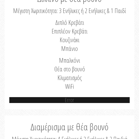
Μέγιστη Χωριτικότητα: 3 Ενήλικες ή 2 Ενήλικες & 1 Παιδί
Διπλό Κρεβάτι
Επιπλέον Κρεβάτι
Κουζινάκι
Μπάνιο
Μπαλκόνι
Θέα στο βουνό
Κλιματισμός
WiFi
Error
Διαμέρισμα με θέα βουνό