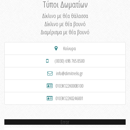
Τύποι Δωματίων
Δίκλινο με θέα θάλασσα
Δίκλινο με θέα βουνό
Διαμέρισμα με θέα βουνό
Κοίνυρα
(0030) 698 765 8500
info@dimitrelis.gr
0103K122K0008100
0103K122K0246001
Error