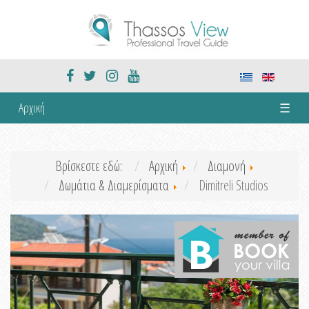
Αρχική
☰
Βρίσκεστε εδώ:
Αρχική
Διαμονή
Δωμάτια & Διαμερίσματα
Dimitreli Studios