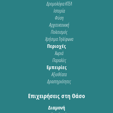
Δρομολόγια ΚΤΕΛ
Ιστορία
Φύση
Αρχιτεκτονική
Πολιτισμός
Χρήσιμα Τηλέφωνα
Περιοχές
Χωριά
Παραλίες
Εμπειρίες
Αξιοθέατα
Δραστηριότητες
Επιχειρήσεις στη Θάσο
Διαμονή