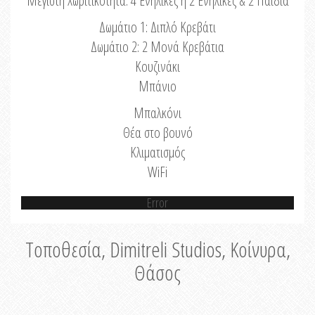
Μέγιστη Χωριτικότητα: 4 Ενήλικες ή 2 Ενήλικες & 2 Παιδιά
Δωμάτιο 1: Διπλό Κρεβάτι
Δωμάτιο 2: 2 Μονά Κρεβάτια
Κουζινάκι
Μπάνιο
Μπαλκόνι
Θέα στο βουνό
Κλιματισμός
WiFi
Error
Τοποθεσία, Dimitreli Studios, Κοίνυρα,
Θάσος