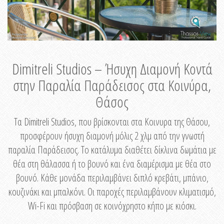
Dimitreli Studios – Ήσυχη Διαμονή Κοντά
στην Παραλία Παράδεισος στα Κοινύρα,
Θάσος
Τα Dimitreli Studios, που βρίσκονται στα Κοινυρα της Θάσου,
προσφέρουν ήσυχη διαμονή μόλις 2 χλμ από την γνωστή
παραλία Παράδεισος. Το κατάλυμα διαθέτει δίκλινα δωμάτια με
θέα στη θάλασσα ή το βουνό και ένα διαμέρισμα με θέα στο
βουνό. Κάθε μονάδα περιλαμβάνει διπλό κρεβάτι, μπάνιο,
κουζινάκι και μπαλκόνι. Οι παροχές περιλαμβάνουν κλιματισμό,
Wi-Fi και πρόσβαση σε κοινόχρηστο κήπο με κιόσκι.