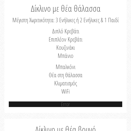
Δίκλινο με θέα θάλασσα
Μέγιστη Χωριτικότητα: 3 Ενήλικες ή 2 Ενήλικες & 1 Παιδί
Διπλό Κρεβάτι
Επιπλέον Κρεβάτι
Κουζινάκι
Μπάνιο
Μπαλκόνι
Θέα στη θάλασσα
Κλιματισμός
WiFi
Error
Δίκλινο με θέα βουνό