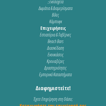
Ξενοδοχεία
Δωμάτια & Διαμερίσματα
Βίλες
Κάμπινγκ
Επιχειρήσεις
Εστιατόρια & Ταβέρνες
Beach Bars
Διασκέδαση
Ενοικιάσεις
Κρουαζιέρες
Δραστηριότητες
Εμπορικά Καταστήματα
Διαφημιστείτε!
Έχετε Επιχείρηση στη Θάσο;
Καταχωρήστε την επιχείρησή σας