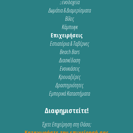
Ξενοδοχεία
Δωμάτια & Διαμερίσματα
Βίλες
Κάμπινγκ
Επιχειρήσεις
Εστιατόρια & Ταβέρνες
Beach Bars
Διασκέδαση
Ενοικιάσεις
Κρουαζιέρες
Δραστηριότητες
Εμπορικά Καταστήματα
Διαφημιστείτε!
Έχετε Επιχείρηση στη Θάσο;
Καταχωρήστε την επιχείρησή σας