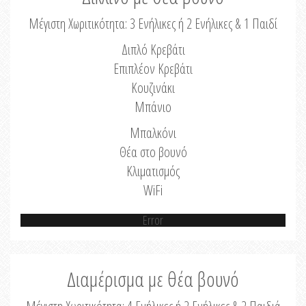
Μέγιστη Χωριτικότητα: 3 Ενήλικες ή 2 Ενήλικες & 1 Παιδί
Διπλό Κρεβάτι
Επιπλέον Κρεβάτι
Κουζινάκι
Μπάνιο
Μπαλκόνι
Θέα στο βουνό
Κλιματισμός
WiFi
Error
Διαμέρισμα με θέα βουνό