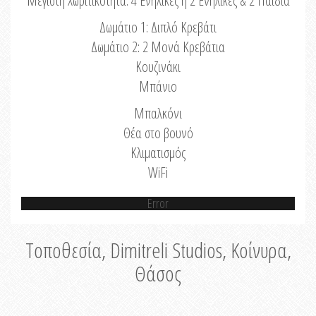
Μέγιστη Χωριτικότητα: 4 Ενήλικες ή 2 Ενήλικες & 2 Παιδιά
Δωμάτιο 1: Διπλό Κρεβάτι
Δωμάτιο 2: 2 Μονά Κρεβάτια
Κουζινάκι
Μπάνιο
Μπαλκόνι
Θέα στο βουνό
Κλιματισμός
WiFi
Error
Τοποθεσία, Dimitreli Studios, Κοίνυρα,
Θάσος