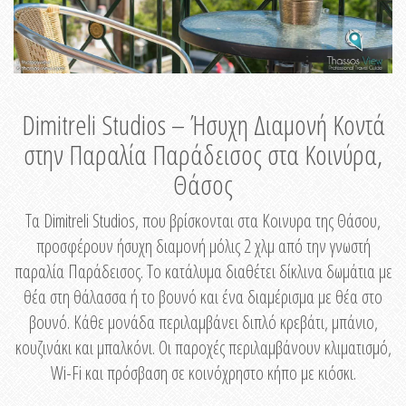
Dimitreli Studios – Ήσυχη Διαμονή Κοντά
στην Παραλία Παράδεισος στα Κοινύρα,
Θάσος
Τα Dimitreli Studios, που βρίσκονται στα Κοινυρα της Θάσου,
προσφέρουν ήσυχη διαμονή μόλις 2 χλμ από την γνωστή
παραλία Παράδεισος. Το κατάλυμα διαθέτει δίκλινα δωμάτια με
θέα στη θάλασσα ή το βουνό και ένα διαμέρισμα με θέα στο
βουνό. Κάθε μονάδα περιλαμβάνει διπλό κρεβάτι, μπάνιο,
κουζινάκι και μπαλκόνι. Οι παροχές περιλαμβάνουν κλιματισμό,
Wi-Fi και πρόσβαση σε κοινόχρηστο κήπο με κιόσκι.