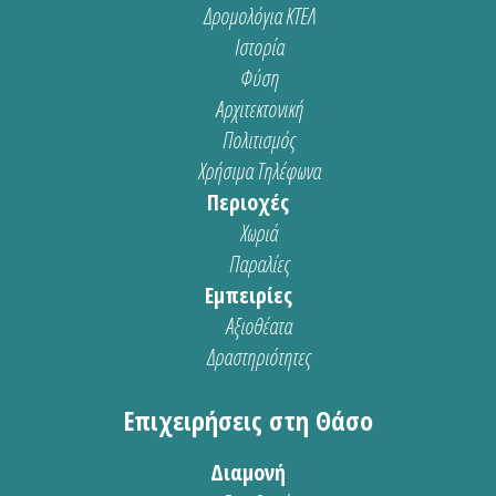
Δρομολόγια ΚΤΕΛ
Ιστορία
Φύση
Αρχιτεκτονική
Πολιτισμός
Χρήσιμα Τηλέφωνα
Περιοχές
Χωριά
Παραλίες
Εμπειρίες
Αξιοθέατα
Δραστηριότητες
Επιχειρήσεις στη Θάσο
Διαμονή