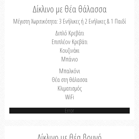
Δίκλινο με θέα θάλασσα
Μέγιστη Χωριτικότητα: 3 Ενήλικες ή 2 Ενήλικες & 1 Παιδί
Διπλό Κρεβάτι
Επιπλέον Κρεβάτι
Κουζινάκι
Μπάνιο
Μπαλκόνι
Θέα στη θάλασσα
Κλιματισμός
WiFi
Error
Δίκλινο με θέα βουνό