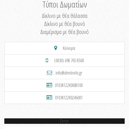
Τύποι Δωματίων
Δίκλινο με θέα θάλασσα
Δίκλινο με θέα βουνό
Διαμέρισμα με θέα βουνό
Κοίνυρα
(0030) 698 765 8500
info@dimitrelis.gr
0103K122K0008100
0103K122K0246001
Error