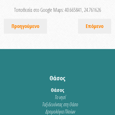
Τοποθεσία στο Google Maps:
40.665841, 24.761626
Προηγούμενο
Επόμενο
Θάσος
Θάσος
Το νησί
Ταξιδευόντας στη Θάσο
Δρομολόγια Πλοίων