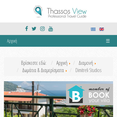
Αρχική
☰
Βρίσκεστε εδώ:
Αρχική
Διαμονή
Δωμάτια & Διαμερίσματα
Dimitreli Studios