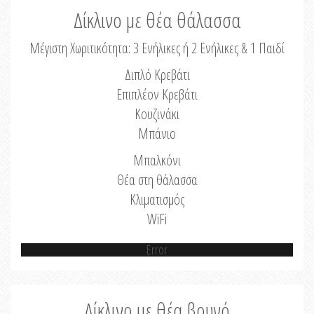
Δίκλινο με θέα θάλασσα
Μέγιστη Χωριτικότητα: 3 Ενήλικες ή 2 Ενήλικες & 1 Παιδί
Διπλό Κρεβάτι
Επιπλέον Κρεβάτι
Κουζινάκι
Μπάνιο
Μπαλκόνι
Θέα στη θάλασσα
Κλιματισμός
WiFi
Error
Δίκλινο με θέα βουνό