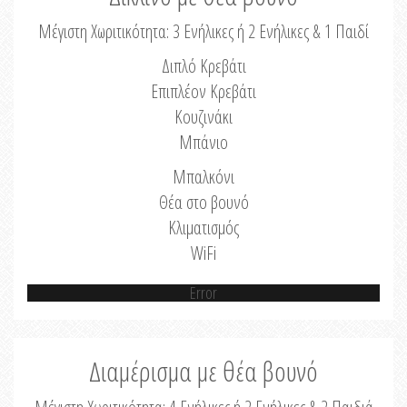
Μέγιστη Χωριτικότητα: 3 Ενήλικες ή 2 Ενήλικες & 1 Παιδί
Διπλό Κρεβάτι
Επιπλέον Κρεβάτι
Κουζινάκι
Μπάνιο
Μπαλκόνι
Θέα στο βουνό
Κλιματισμός
WiFi
Error
Διαμέρισμα με θέα βουνό