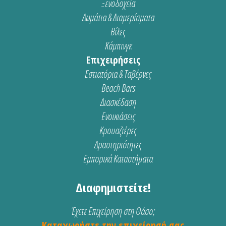
Ξενοδοχεία
Δωμάτια & Διαμερίσματα
Βίλες
Κάμπινγκ
Επιχειρήσεις
Εστιατόρια & Ταβέρνες
Beach Bars
Διασκέδαση
Ενοικιάσεις
Κρουαζιέρες
Δραστηριότητες
Εμπορικά Καταστήματα
Διαφημιστείτε!
Έχετε Επιχείρηση στη Θάσο;
Καταχωρήστε την επιχείρησή σας