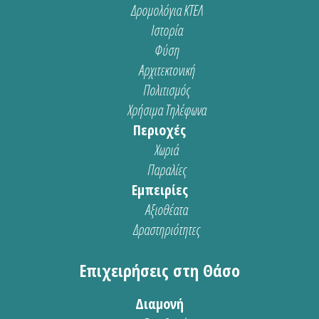
Δρομολόγια ΚΤΕΛ
Ιστορία
Φύση
Αρχιτεκτονική
Πολιτισμός
Χρήσιμα Τηλέφωνα
Περιοχές
Χωριά
Παραλίες
Εμπειρίες
Αξιοθέατα
Δραστηριότητες
Επιχειρήσεις στη Θάσο
Διαμονή