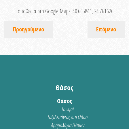
Τοποθεσία στο Google Maps:
40.665841, 24.761626
Προηγούμενο
Επόμενο
Θάσος
Θάσος
Το νησί
Ταξιδευόντας στη Θάσο
Δρομολόγια Πλοίων