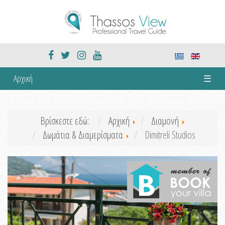
Αρχική
☰
Βρίσκεστε εδώ:
Αρχική
Διαμονή
Δωμάτια & Διαμερίσματα
Dimitreli Studios