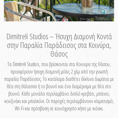
Dimitreli Studios – Ήσυχη Διαμονή Κοντά
στην Παραλία Παράδεισος στα Κοινύρα,
Θάσος
Τα Dimitreli Studios, που βρίσκονται στα Κοινυρα της Θάσου,
προσφέρουν ήσυχη διαμονή μόλις 2 χλμ από την γνωστή
παραλία Παράδεισος. Το κατάλυμα διαθέτει δίκλινα δωμάτια με
θέα στη θάλασσα ή το βουνό και ένα διαμέρισμα με θέα στο
βουνό. Κάθε μονάδα περιλαμβάνει διπλό κρεβάτι, μπάνιο,
κουζινάκι και μπαλκόνι. Οι παροχές περιλαμβάνουν κλιματισμό,
Wi-Fi και πρόσβαση σε κοινόχρηστο κήπο με κιόσκι.