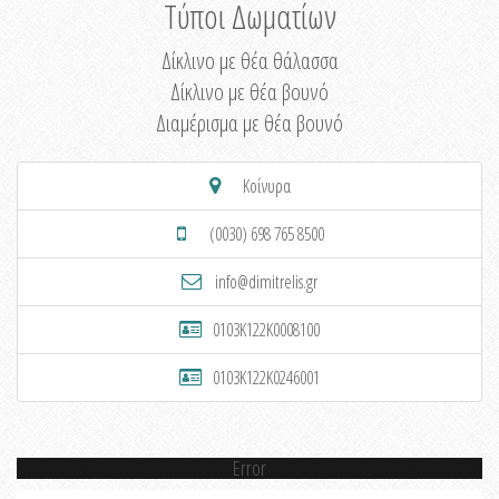
Τύποι Δωματίων
Δίκλινο με θέα θάλασσα
Δίκλινο με θέα βουνό
Διαμέρισμα με θέα βουνό
Κοίνυρα
(0030) 698 765 8500
info@dimitrelis.gr
0103K122K0008100
0103K122K0246001
Error