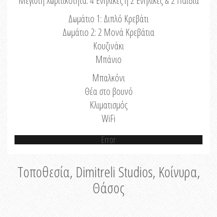
Μέγιστη Χωριτικότητα: 4 Ενήλικες ή 2 Ενήλικες & 2 Παιδιά
Δωμάτιο 1: Διπλό Κρεβάτι
Δωμάτιο 2: 2 Μονά Κρεβάτια
Κουζινάκι
Μπάνιο
Μπαλκόνι
Θέα στο βουνό
Κλιματισμός
WiFi
Error
Τοποθεσία, Dimitreli Studios, Κοίνυρα,
Θάσος