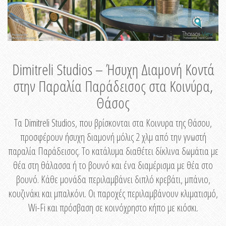
Dimitreli Studios – Ήσυχη Διαμονή Κοντά
στην Παραλία Παράδεισος στα Κοινύρα,
Θάσος
Τα Dimitreli Studios, που βρίσκονται στα Κοινυρα της Θάσου,
προσφέρουν ήσυχη διαμονή μόλις 2 χλμ από την γνωστή
παραλία Παράδεισος. Το κατάλυμα διαθέτει δίκλινα δωμάτια με
θέα στη θάλασσα ή το βουνό και ένα διαμέρισμα με θέα στο
βουνό. Κάθε μονάδα περιλαμβάνει διπλό κρεβάτι, μπάνιο,
κουζινάκι και μπαλκόνι. Οι παροχές περιλαμβάνουν κλιματισμό,
Wi-Fi και πρόσβαση σε κοινόχρηστο κήπο με κιόσκι.