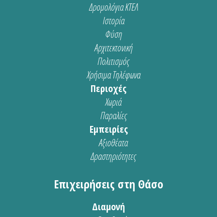
Δρομολόγια ΚΤΕΛ
Ιστορία
Φύση
Αρχιτεκτονική
Πολιτισμός
Χρήσιμα Τηλέφωνα
Περιοχές
Χωριά
Παραλίες
Εμπειρίες
Αξιοθέατα
Δραστηριότητες
Επιχειρήσεις στη Θάσο
Διαμονή