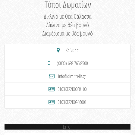
Τύποι Δωματίων
Δίκλινο με θέα θάλασσα
Δίκλινο με θέα βουνό
Διαμέρισμα με θέα βουνό
Κοίνυρα
(0030) 698 765 8500
info@dimitrelis.gr
0103K122K0008100
0103K122K0246001
Error