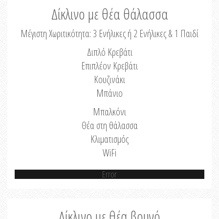
Δίκλινο με θέα θάλασσα
Μέγιστη Χωριτικότητα: 3 Ενήλικες ή 2 Ενήλικες & 1 Παιδί
Διπλό Κρεβάτι
Επιπλέον Κρεβάτι
Κουζινάκι
Μπάνιο
Μπαλκόνι
Θέα στη θάλασσα
Κλιματισμός
WiFi
Error
Δίκλινο με θέα βουνό