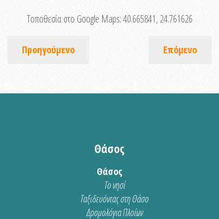
Τοποθεσία στο Google Maps:
40.665841, 24.761626
Προηγούμενο
Επόμενο
Θάσος
Θάσος
Το νησί
Ταξιδευόντας στη Θάσο
Δρομολόγια Πλοίων