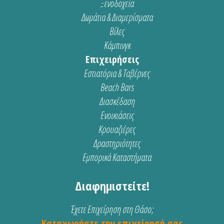
Ξενοδοχεία
Δωμάτια & Διαμερίσματα
Βίλες
Κάμπινγκ
Επιχειρήσεις
Εστιατόρια & Ταβέρνες
Beach Bars
Διασκέδαση
Ενοικιάσεις
Κρουαζιέρες
Δραστηριότητες
Εμπορικά Καταστήματα
Διαφημιστείτε!
Έχετε Επιχείρηση στη Θάσο;
Καταχωρήστε την επιχείρησή σας