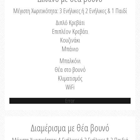
Μέγιστη Χωριτικότητα: 3 Ενήλικες ή 2 Ενήλικες & 1 Παιδί
Διπλό Κρεβάτι
Επιπλέον Κρεβάτι
Κουζινάκι
Μπάνιο
Μπαλκόνι
Θέα στο βουνό
Κλιματισμός
WiFi
Error
Διαμέρισμα με θέα βουνό