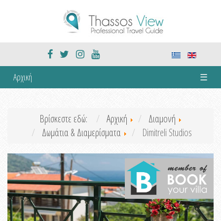
Αρχική
☰
Βρίσκεστε εδώ:
Αρχική
Διαμονή
Δωμάτια & Διαμερίσματα
Dimitreli Studios