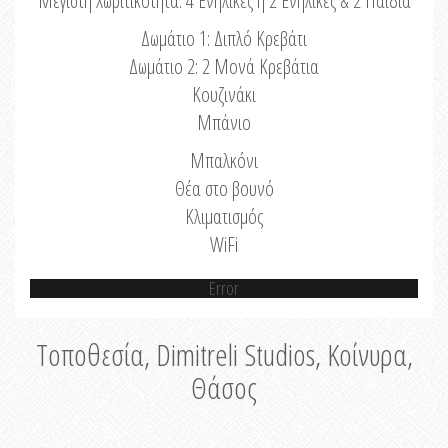
Μέγιστη Χωριτικότητα: 4 Ενήλικες ή 2 Ενήλικες & 2 Παιδιά
Δωμάτιο 1: Διπλό Κρεβάτι
Δωμάτιο 2: 2 Μονά Κρεβάτια
Κουζινάκι
Μπάνιο
Μπαλκόνι
Θέα στο βουνό
Κλιματισμός
WiFi
Error
Τοποθεσία, Dimitreli Studios, Κοίνυρα,
Θάσος