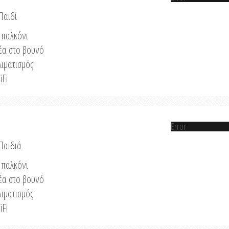
Παιδί
παλκόνι
έα στο βουνό
λιματισμός
iFi
Error
 Παιδιά
παλκόνι
έα στο βουνό
λιματισμός
iFi