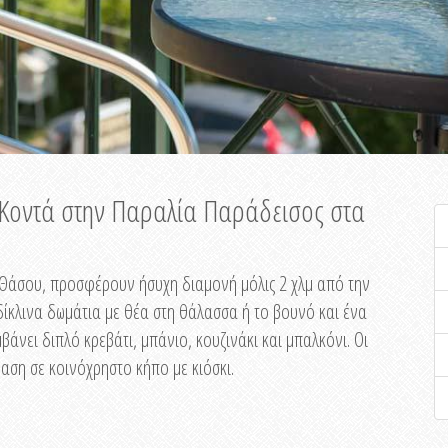
ή Κοντά στην Παραλία Παράδεισος στα
ης Θάσου, προσφέρουν ήσυχη διαμονή μόλις 2 χλμ από την
ίκλινα δωμάτια με θέα στη θάλασσα ή το βουνό και ένα
άνει διπλό κρεβάτι, μπάνιο, κουζινάκι και μπαλκόνι. Οι
αση σε κοινόχρηστο κήπο με κιόσκι.