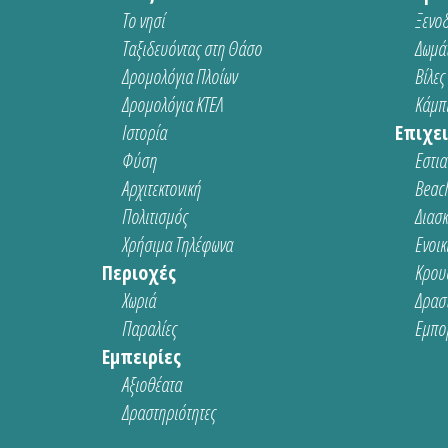
Το νησί
Ξενοδ
Ταξιδευόντας στη Θάσο
Δωμάτ
Δρομολόγια Πλοίων
Βίλες
Δρομολόγια ΚΤΕΛ
Κάμπι
Ιστορία
Επιχει
Φύση
Εστια
Αρχιτεκτονική
Beach
Πολιτισμός
Διασ
Χρήσιμα Τηλέφωνα
Ενοικ
Περιοχές
Κρου
Χωριά
Δρασ
Παραλίες
Εμπο
Εμπειρίες
Αξιοθέατα
Δραστηριότητες