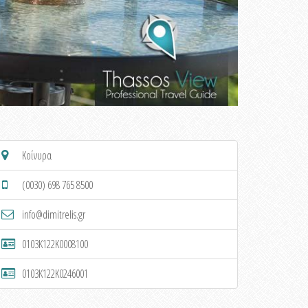
Κοίνυρα
(0030) 698 765 8500
info@dimitrelis.gr
0103K122K0008100
0103K122K0246001