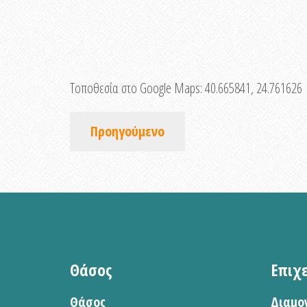
Τοποθεσία στο Google Maps:
40.665841, 24.761626
Προηγούμενο
Θάσος
Επιχ
Θάσος
Διαμο