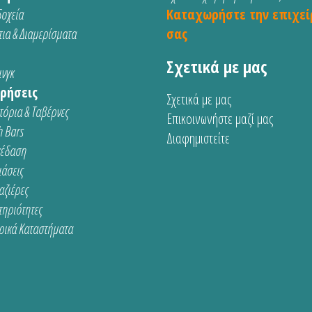
οχεία
Καταχωρήστε την επιχεί
ια & Διαμερίσματα
σας
Σχετικά με μας
νγκ
ρήσεις
Σχετικά με μας
τόρια & Ταβέρνες
Επικοινωνήστε μαζί μας
 Bars
Διαφημιστείτε
κέδαση
ιάσεις
αζιέρες
τηριότητες
ρικά Καταστήματα