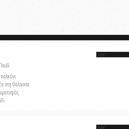
Error
Παιδί
παλκόνι
έα στη θάλασσα
λιματισμός
iFi
Error