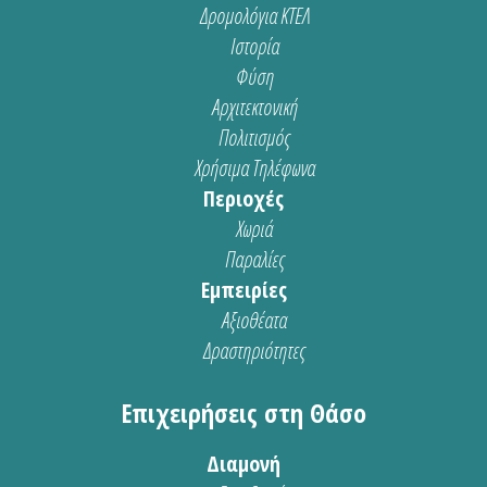
Δρομολόγια ΚΤΕΛ
Ιστορία
Φύση
Αρχιτεκτονική
Πολιτισμός
Χρήσιμα Τηλέφωνα
Περιοχές
Χωριά
Παραλίες
Εμπειρίες
Αξιοθέατα
Δραστηριότητες
Επιχειρήσεις στη Θάσο
Διαμονή