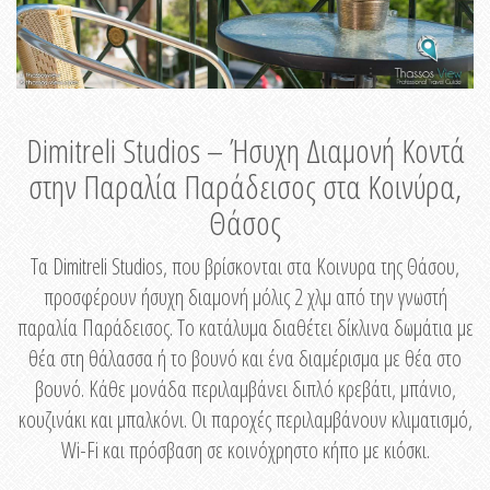
Dimitreli Studios – Ήσυχη Διαμονή Κοντά
στην Παραλία Παράδεισος στα Κοινύρα,
Θάσος
Τα Dimitreli Studios, που βρίσκονται στα Κοινυρα της Θάσου,
προσφέρουν ήσυχη διαμονή μόλις 2 χλμ από την γνωστή
παραλία Παράδεισος. Το κατάλυμα διαθέτει δίκλινα δωμάτια με
θέα στη θάλασσα ή το βουνό και ένα διαμέρισμα με θέα στο
βουνό. Κάθε μονάδα περιλαμβάνει διπλό κρεβάτι, μπάνιο,
κουζινάκι και μπαλκόνι. Οι παροχές περιλαμβάνουν κλιματισμό,
Wi-Fi και πρόσβαση σε κοινόχρηστο κήπο με κιόσκι.