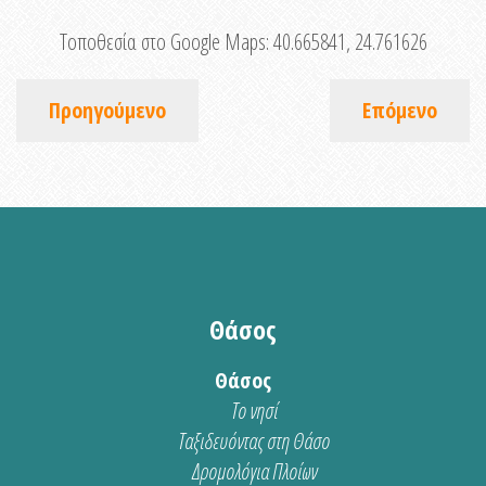
Τοποθεσία στο Google Maps:
40.665841, 24.761626
Προηγούμενο
Επόμενο
Θάσος
Θάσος
Το νησί
Ταξιδευόντας στη Θάσο
Δρομολόγια Πλοίων