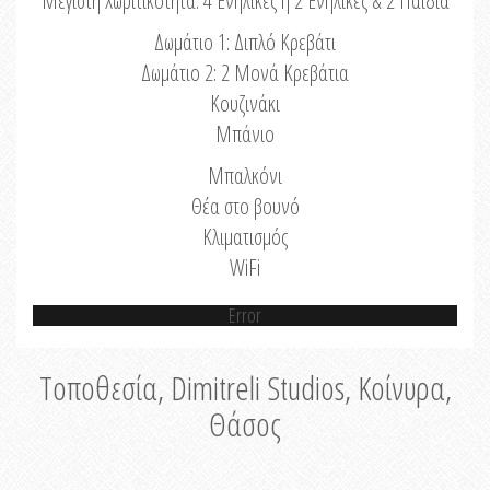
Μέγιστη Χωριτικότητα: 4 Ενήλικες ή 2 Ενήλικες & 2 Παιδιά
Δωμάτιο 1: Διπλό Κρεβάτι
Δωμάτιο 2: 2 Μονά Κρεβάτια
Κουζινάκι
Μπάνιο
Μπαλκόνι
Θέα στο βουνό
Κλιματισμός
WiFi
Error
Τοποθεσία, Dimitreli Studios, Κοίνυρα,
Θάσος