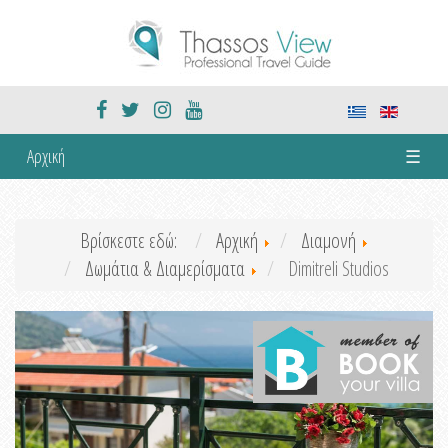
Αρχική
☰
Βρίσκεστε εδώ:
Αρχική
Διαμονή
Δωμάτια & Διαμερίσματα
Dimitreli Studios