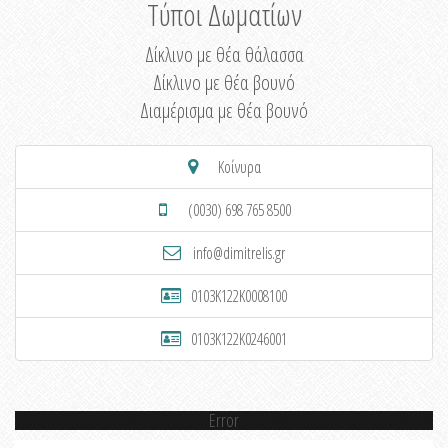
Τύποι Δωματίων
Δίκλινο με θέα θάλασσα
Δίκλινο με θέα βουνό
Διαμέρισμα με θέα βουνό
Κοίνυρα
(0030) 698 765 8500
info@dimitrelis.gr
0103K122K0008100
0103K122K0246001
Error