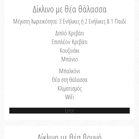
Δίκλινο με θέα θάλασσα
Μέγιστη Χωριτικότητα: 3 Ενήλικες ή 2 Ενήλικες & 1 Παιδί
Διπλό Κρεβάτι
Επιπλέον Κρεβάτι
Κουζινάκι
Μπάνιο
Μπαλκόνι
Θέα στη θάλασσα
Κλιματισμός
WiFi
Error
Δίκλινο με θέα βουνό