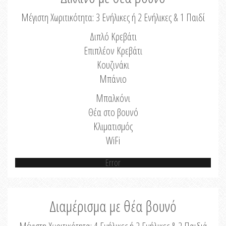
Μέγιστη Χωριτικότητα: 3 Ενήλικες ή 2 Ενήλικες & 1 Παιδί
Διπλό Κρεβάτι
Επιπλέον Κρεβάτι
Κουζινάκι
Μπάνιο
Μπαλκόνι
Θέα στο βουνό
Κλιματισμός
WiFi
Error
Διαμέρισμα με θέα βουνό