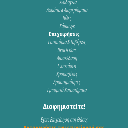
Ξενοδοχεία
Δωμάτια & Διαμερίσματα
Βίλες
Κάμπινγκ
Επιχειρήσεις
Εστιατόρια & Ταβέρνες
Beach Bars
Διασκέδαση
Ενοικιάσεις
Κρουαζιέρες
Δραστηριότητες
Εμπορικά Καταστήματα
Διαφημιστείτε!
Έχετε Επιχείρηση στη Θάσο;
Καταχωρήστε την επιχείρησή σας