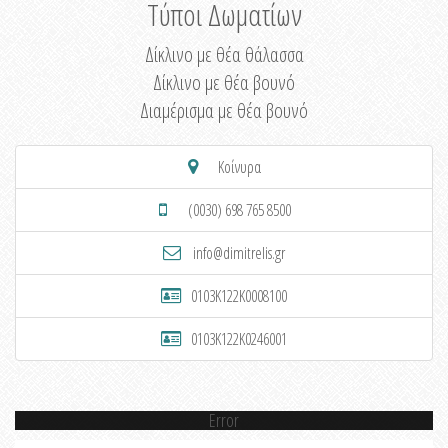
Τύποι Δωματίων
Δίκλινο με θέα θάλασσα
Δίκλινο με θέα βουνό
Διαμέρισμα με θέα βουνό
Κοίνυρα
(0030) 698 765 8500
info@dimitrelis.gr
0103K122K0008100
0103K122K0246001
Error