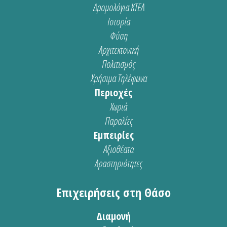
Δρομολόγια ΚΤΕΛ
Ιστορία
Φύση
Αρχιτεκτονική
Πολιτισμός
Χρήσιμα Τηλέφωνα
Περιοχές
Χωριά
Παραλίες
Εμπειρίες
Αξιοθέατα
Δραστηριότητες
Επιχειρήσεις στη Θάσο
Διαμονή