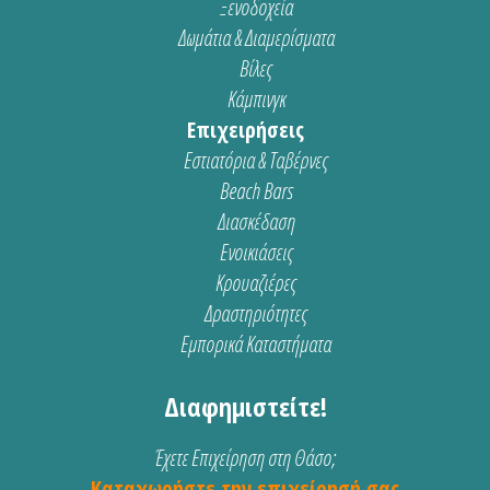
Ξενοδοχεία
Δωμάτια & Διαμερίσματα
Βίλες
Κάμπινγκ
Επιχειρήσεις
Εστιατόρια & Ταβέρνες
Beach Bars
Διασκέδαση
Ενοικιάσεις
Κρουαζιέρες
Δραστηριότητες
Εμπορικά Καταστήματα
Διαφημιστείτε!
Έχετε Επιχείρηση στη Θάσο;
Καταχωρήστε την επιχείρησή σας