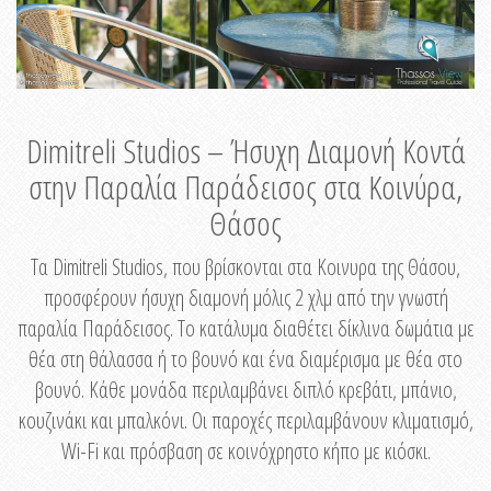
Dimitreli Studios – Ήσυχη Διαμονή Κοντά
στην Παραλία Παράδεισος στα Κοινύρα,
Θάσος
Τα Dimitreli Studios, που βρίσκονται στα Κοινυρα της Θάσου,
προσφέρουν ήσυχη διαμονή μόλις 2 χλμ από την γνωστή
παραλία Παράδεισος. Το κατάλυμα διαθέτει δίκλινα δωμάτια με
θέα στη θάλασσα ή το βουνό και ένα διαμέρισμα με θέα στο
βουνό. Κάθε μονάδα περιλαμβάνει διπλό κρεβάτι, μπάνιο,
κουζινάκι και μπαλκόνι. Οι παροχές περιλαμβάνουν κλιματισμό,
Wi-Fi και πρόσβαση σε κοινόχρηστο κήπο με κιόσκι.