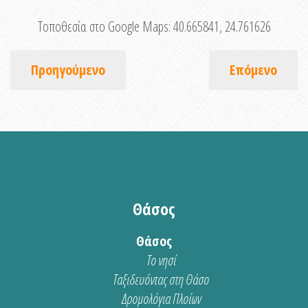
Τοποθεσία στο Google Maps:
40.665841, 24.761626
Προηγούμενο
Επόμενο
Θάσος
Θάσος
Το νησί
Ταξιδευόντας στη Θάσο
Δρομολόγια Πλοίων