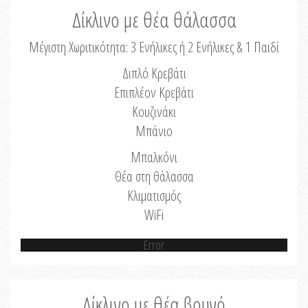
Δίκλινο με θέα θάλασσα
Μέγιστη Χωριτικότητα: 3 Ενήλικες ή 2 Ενήλικες & 1 Παιδί
Διπλό Κρεβάτι
Επιπλέον Κρεβάτι
Κουζινάκι
Μπάνιο
Μπαλκόνι
Θέα στη θάλασσα
Κλιματισμός
WiFi
Error
Δίκλινο με θέα βουνό