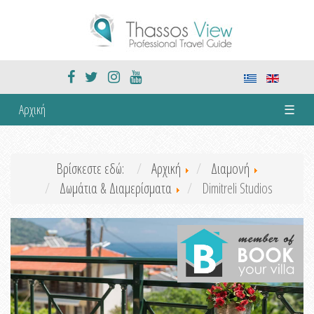
Αρχική
☰
Βρίσκεστε εδώ:
Αρχική
Διαμονή
Δωμάτια & Διαμερίσματα
Dimitreli Studios