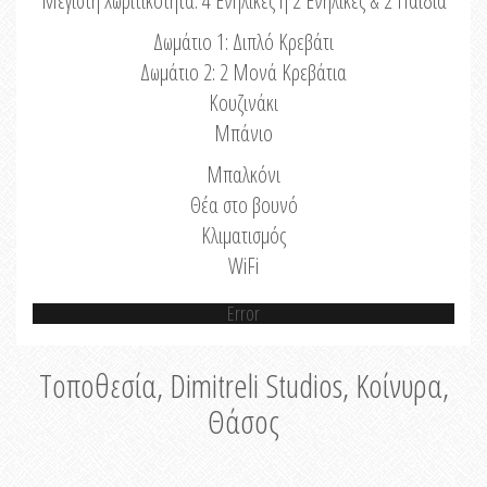
Μέγιστη Χωριτικότητα: 4 Ενήλικες ή 2 Ενήλικες & 2 Παιδιά
Δωμάτιο 1: Διπλό Κρεβάτι
Δωμάτιο 2: 2 Μονά Κρεβάτια
Κουζινάκι
Μπάνιο
Μπαλκόνι
Θέα στο βουνό
Κλιματισμός
WiFi
Error
Τοποθεσία, Dimitreli Studios, Κοίνυρα,
Θάσος