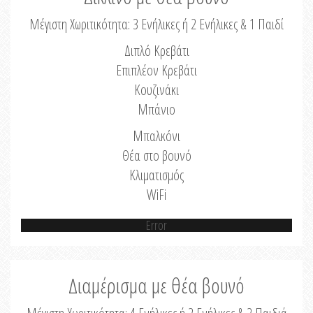
Μέγιστη Χωριτικότητα: 3 Ενήλικες ή 2 Ενήλικες & 1 Παιδί
Διπλό Κρεβάτι
Επιπλέον Κρεβάτι
Κουζινάκι
Μπάνιο
Μπαλκόνι
Θέα στο βουνό
Κλιματισμός
WiFi
Error
Διαμέρισμα με θέα βουνό