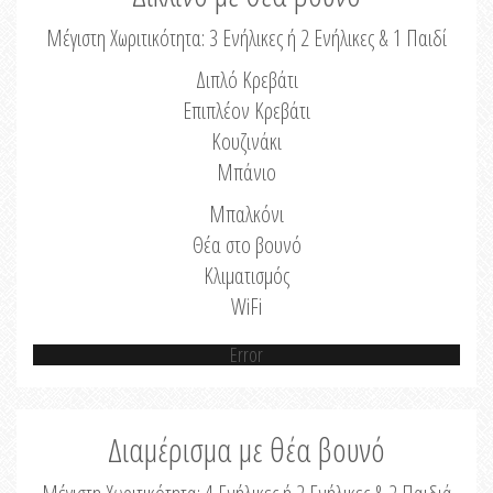
Μέγιστη Χωριτικότητα: 3 Ενήλικες ή 2 Ενήλικες & 1 Παιδί
Διπλό Κρεβάτι
Επιπλέον Κρεβάτι
Κουζινάκι
Μπάνιο
Μπαλκόνι
Θέα στο βουνό
Κλιματισμός
WiFi
Error
Διαμέρισμα με θέα βουνό