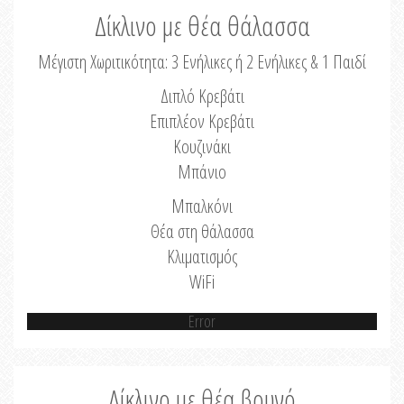
Δίκλινο με θέα θάλασσα
Μέγιστη Χωριτικότητα: 3 Ενήλικες ή 2 Ενήλικες & 1 Παιδί
Διπλό Κρεβάτι
Επιπλέον Κρεβάτι
Κουζινάκι
Μπάνιο
Μπαλκόνι
Θέα στη θάλασσα
Κλιματισμός
WiFi
Error
Δίκλινο με θέα βουνό