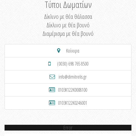
Τύποι Δωματίων
Δίκλινο με θέα θάλασσα
Δίκλινο με θέα βουνό
Διαμέρισμα με θέα βουνό
Κοίνυρα
(0030) 698 765 8500
info@dimitrelis.gr
0103K122K0008100
0103K122K0246001
Error