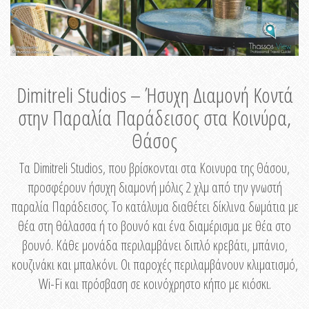
Dimitreli Studios – Ήσυχη Διαμονή Κοντά
στην Παραλία Παράδεισος στα Κοινύρα,
Θάσος
Τα Dimitreli Studios, που βρίσκονται στα Κοινυρα της Θάσου,
προσφέρουν ήσυχη διαμονή μόλις 2 χλμ από την γνωστή
παραλία Παράδεισος. Το κατάλυμα διαθέτει δίκλινα δωμάτια με
θέα στη θάλασσα ή το βουνό και ένα διαμέρισμα με θέα στο
βουνό. Κάθε μονάδα περιλαμβάνει διπλό κρεβάτι, μπάνιο,
κουζινάκι και μπαλκόνι. Οι παροχές περιλαμβάνουν κλιματισμό,
Wi-Fi και πρόσβαση σε κοινόχρηστο κήπο με κιόσκι.