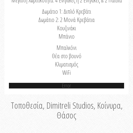
Μέγιστη Χωριτικότητα: 4 Ενήλικες ή 2 Ενήλικες & 2 Παιδιά
Δωμάτιο 1: Διπλό Κρεβάτι
Δωμάτιο 2: 2 Μονά Κρεβάτια
Κουζινάκι
Μπάνιο
Μπαλκόνι
Θέα στο βουνό
Κλιματισμός
WiFi
Error
Τοποθεσία, Dimitreli Studios, Κοίνυρα,
Θάσος