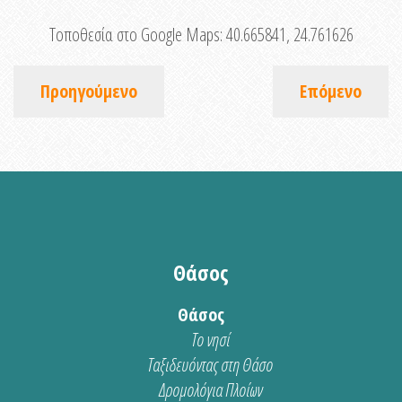
Τοποθεσία στο Google Maps:
40.665841, 24.761626
Προηγούμενο
Επόμενο
Θάσος
Θάσος
Το νησί
Ταξιδευόντας στη Θάσο
Δρομολόγια Πλοίων