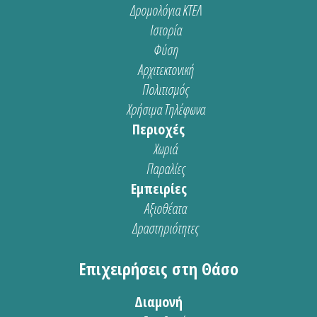
Δρομολόγια ΚΤΕΛ
Ιστορία
Φύση
Αρχιτεκτονική
Πολιτισμός
Χρήσιμα Τηλέφωνα
Περιοχές
Χωριά
Παραλίες
Εμπειρίες
Αξιοθέατα
Δραστηριότητες
Επιχειρήσεις στη Θάσο
Διαμονή