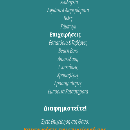
Ξενοδοχεία
Δωμάτια & Διαμερίσματα
Βίλες
Κάμπινγκ
Επιχειρήσεις
Εστιατόρια & Ταβέρνες
Beach Bars
Διασκέδαση
Ενοικιάσεις
Κρουαζιέρες
Δραστηριότητες
Εμπορικά Καταστήματα
Διαφημιστείτε!
Έχετε Επιχείρηση στη Θάσο;
Καταχωρήστε την επιχείρησή σας