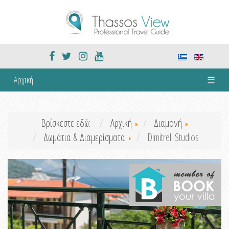
Αρχική
☰
Βρίσκεστε εδώ:
Αρχική
Διαμονή
Δωμάτια & Διαμερίσματα
Dimitreli Studios