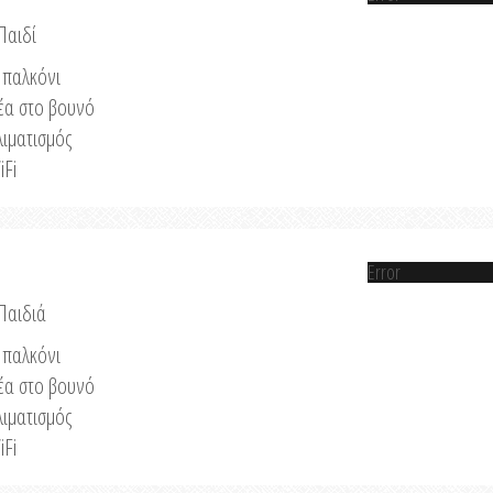
Παιδί
παλκόνι
έα στο βουνό
λιματισμός
iFi
Error
 Παιδιά
παλκόνι
έα στο βουνό
λιματισμός
iFi