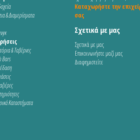
οχεία
Καταχωρήστε την επιχεί
ια & Διαμερίσματα
σας
Σχετικά με μας
νγκ
ρήσεις
Σχετικά με μας
τόρια & Ταβέρνες
Επικοινωνήστε μαζί μας
 Bars
Διαφημιστείτε
κέδαση
ιάσεις
αζιέρες
τηριότητες
ρικά Καταστήματα