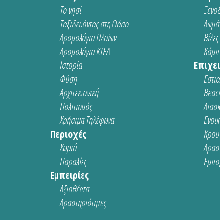
Το νησί
Ξενοδ
Ταξιδευόντας στη Θάσο
Δωμάτ
Δρομολόγια Πλοίων
Βίλες
Δρομολόγια ΚΤΕΛ
Κάμπι
Ιστορία
Επιχει
Φύση
Εστια
Αρχιτεκτονική
Beach
Πολιτισμός
Διασ
Χρήσιμα Τηλέφωνα
Ενοικ
Περιοχές
Κρου
Χωριά
Δρασ
Παραλίες
Εμπο
Εμπειρίες
Αξιοθέατα
Δραστηριότητες