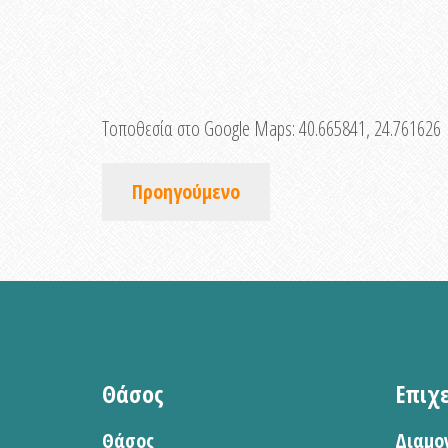
Τοποθεσία στο Google Maps:
40.665841, 24.761626
Προηγούμενο
Θάσος
Επιχ
Θάσος
Διαμο