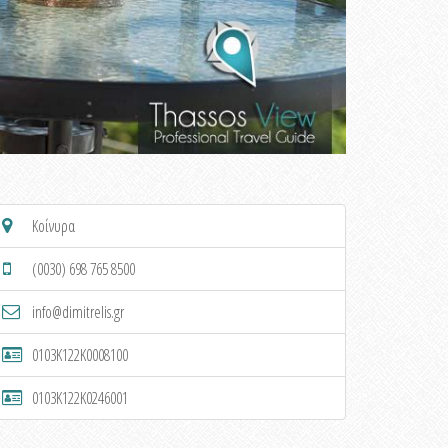
Κοίνυρα
(0030) 698 765 8500
info@dimitrelis.gr
0103K122K0008100
0103K122K0246001