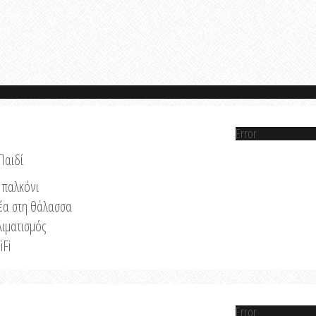
Error
Παιδί
παλκόνι
έα στη θάλασσα
λιματισμός
iFi
Error