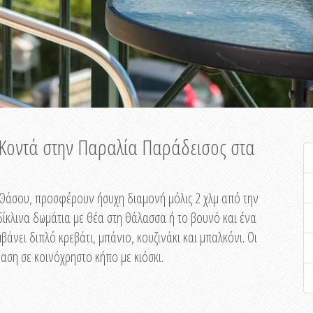
ή Κοντά στην Παραλία Παράδεισος στα
ης Θάσου, προσφέρουν ήσυχη διαμονή μόλις 2 χλμ από την
ίκλινα δωμάτια με θέα στη θάλασσα ή το βουνό και ένα
άνει διπλό κρεβάτι, μπάνιο, κουζινάκι και μπαλκόνι. Οι
αση σε κοινόχρηστο κήπο με κιόσκι.