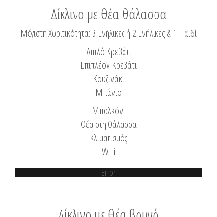
Δίκλινο με θέα θάλασσα
Μέγιστη Χωριτικότητα: 3 Ενήλικες ή 2 Ενήλικες & 1 Παιδί
Διπλό Κρεβάτι
Επιπλέον Κρεβάτι
Κουζινάκι
Μπάνιο
Μπαλκόνι
Θέα στη θάλασσα
Κλιματισμός
WiFi
Error
Δίκλινο με θέα βουνό