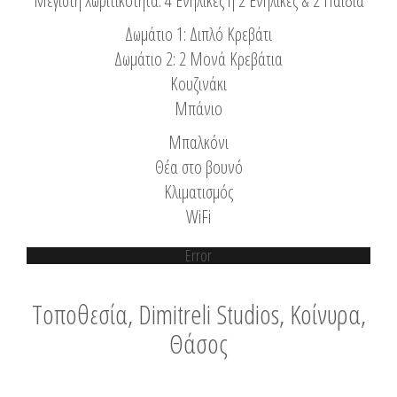
Μέγιστη Χωριτικότητα: 4 Ενήλικες ή 2 Ενήλικες & 2 Παιδιά
Δωμάτιο 1: Διπλό Κρεβάτι
Δωμάτιο 2: 2 Μονά Κρεβάτια
Κουζινάκι
Μπάνιο
Μπαλκόνι
Θέα στο βουνό
Κλιματισμός
WiFi
Error
Τοποθεσία, Dimitreli Studios, Κοίνυρα,
Θάσος