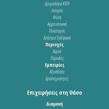
Δρομολόγια ΚΤΕΛ
Ιστορία
Φύση
Αρχιτεκτονική
Πολιτισμός
Χρήσιμα Τηλέφωνα
Περιοχές
Χωριά
Παραλίες
Εμπειρίες
Αξιοθέατα
Δραστηριότητες
Επιχειρήσεις στη Θάσο
Διαμονή