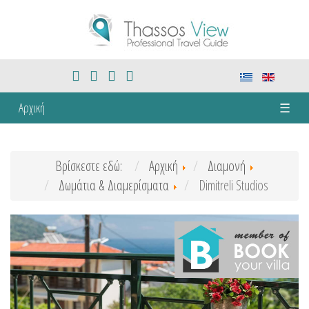
Αρχική
☰
Βρίσκεστε εδώ:
Αρχική
Διαμονή
Δωμάτια & Διαμερίσματα
Dimitreli Studios