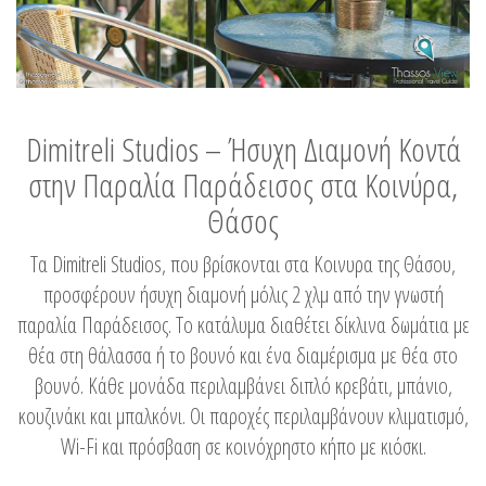
Dimitreli Studios – Ήσυχη Διαμονή Κοντά
στην Παραλία Παράδεισος στα Κοινύρα,
Θάσος
Τα Dimitreli Studios, που βρίσκονται στα Κοινυρα της Θάσου,
προσφέρουν ήσυχη διαμονή μόλις 2 χλμ από την γνωστή
παραλία Παράδεισος. Το κατάλυμα διαθέτει δίκλινα δωμάτια με
θέα στη θάλασσα ή το βουνό και ένα διαμέρισμα με θέα στο
βουνό. Κάθε μονάδα περιλαμβάνει διπλό κρεβάτι, μπάνιο,
κουζινάκι και μπαλκόνι. Οι παροχές περιλαμβάνουν κλιματισμό,
Wi-Fi και πρόσβαση σε κοινόχρηστο κήπο με κιόσκι.