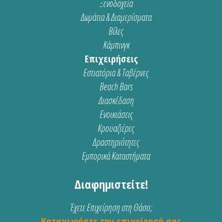
Ξενοδοχεία
Δωμάτια & Διαμερίσματα
Βίλες
Κάμπινγκ
Επιχειρήσεις
Εστιατόρια & Ταβέρνες
Beach Bars
Διασκέδαση
Ενοικιάσεις
Κρουαζιέρες
Δραστηριότητες
Εμπορικά Καταστήματα
Διαφημιστείτε!
Έχετε Επιχείρηση στη Θάσο;
Καταχωρήστε την επιχείρησή σας