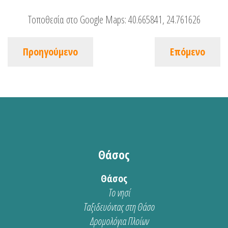
Τοποθεσία στο Google Maps:
40.665841, 24.761626
Προηγούμενο
Επόμενο
Θάσος
Θάσος
Το νησί
Ταξιδευόντας στη Θάσο
Δρομολόγια Πλοίων