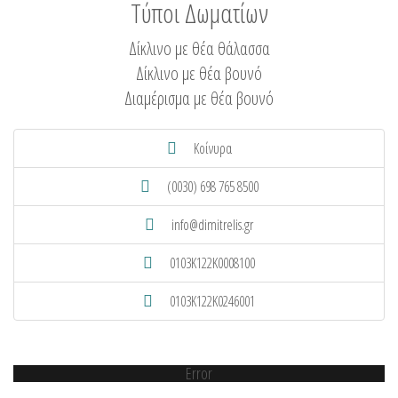
Τύποι Δωματίων
Δίκλινο με θέα θάλασσα
Δίκλινο με θέα βουνό
Διαμέρισμα με θέα βουνό
Κοίνυρα
(0030) 698 765 8500
info@dimitrelis.gr
0103K122K0008100
0103K122K0246001
Error