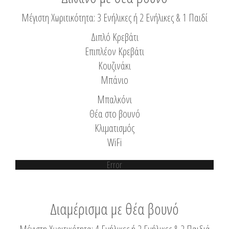
Μέγιστη Χωριτικότητα: 3 Ενήλικες ή 2 Ενήλικες & 1 Παιδί
Διπλό Κρεβάτι
Επιπλέον Κρεβάτι
Κουζινάκι
Μπάνιο
Μπαλκόνι
Θέα στο βουνό
Κλιματισμός
WiFi
Error
Διαμέρισμα με θέα βουνό