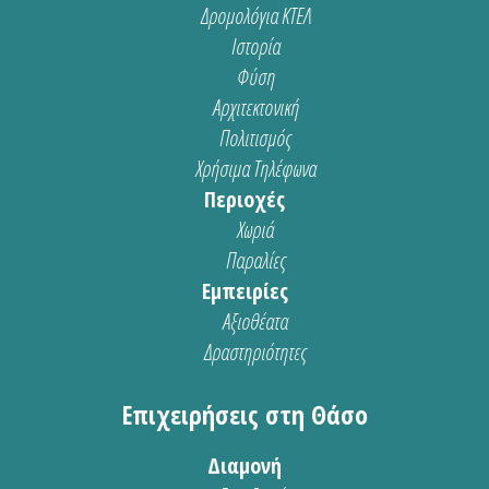
Δρομολόγια ΚΤΕΛ
Ιστορία
Φύση
Αρχιτεκτονική
Πολιτισμός
Χρήσιμα Τηλέφωνα
Περιοχές
Χωριά
Παραλίες
Εμπειρίες
Αξιοθέατα
Δραστηριότητες
Επιχειρήσεις στη Θάσο
Διαμονή