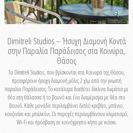
Dimitreli Studios – Ήσυχη Διαμονή Κοντά
στην Παραλία Παράδεισος στα Κοινύρα,
Θάσος
Τα Dimitreli Studios, που βρίσκονται στα Κοινυρα της Θάσου,
προσφέρουν ήσυχη διαμονή μόλις 2 χλμ από την γνωστή
παραλία Παράδεισος. Το κατάλυμα διαθέτει δίκλινα δωμάτια με
θέα στη θάλασσα ή το βουνό και ένα διαμέρισμα με θέα στο
βουνό. Κάθε μονάδα περιλαμβάνει διπλό κρεβάτι, μπάνιο,
κουζινάκι και μπαλκόνι. Οι παροχές περιλαμβάνουν κλιματισμό,
Wi-Fi και πρόσβαση σε κοινόχρηστο κήπο με κιόσκι.