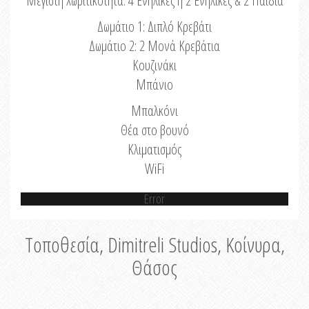
Μέγιστη Χωριτικότητα: 4 Ενήλικες ή 2 Ενήλικες & 2 Παιδιά
Δωμάτιο 1: Διπλό Κρεβάτι
Δωμάτιο 2: 2 Μονά Κρεβάτια
Κουζινάκι
Μπάνιο
Μπαλκόνι
Θέα στο βουνό
Κλιματισμός
WiFi
Error
Τοποθεσία, Dimitreli Studios, Κοίνυρα,
Θάσος