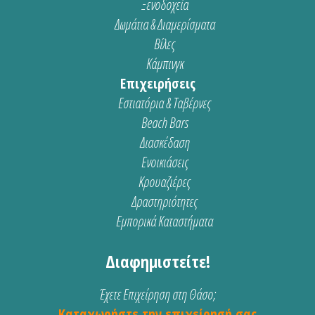
Ξενοδοχεία
Δωμάτια & Διαμερίσματα
Βίλες
Κάμπινγκ
Επιχειρήσεις
Εστιατόρια & Ταβέρνες
Beach Bars
Διασκέδαση
Ενοικιάσεις
Κρουαζιέρες
Δραστηριότητες
Εμπορικά Καταστήματα
Διαφημιστείτε!
Έχετε Επιχείρηση στη Θάσο;
Καταχωρήστε την επιχείρησή σας