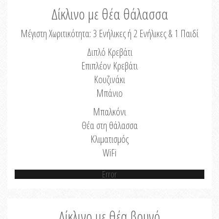
Δίκλινο με θέα θάλασσα
Μέγιστη Χωριτικότητα: 3 Ενήλικες ή 2 Ενήλικες & 1 Παιδί
Διπλό Κρεβάτι
Επιπλέον Κρεβάτι
Κουζινάκι
Μπάνιο
Μπαλκόνι
Θέα στη θάλασσα
Κλιματισμός
WiFi
Error
Δίκλινο με θέα βουνό