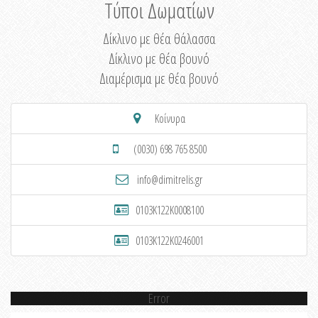
Τύποι Δωματίων
Δίκλινο με θέα θάλασσα
Δίκλινο με θέα βουνό
Διαμέρισμα με θέα βουνό
Κοίνυρα
(0030) 698 765 8500
info@dimitrelis.gr
0103K122K0008100
0103K122K0246001
Error