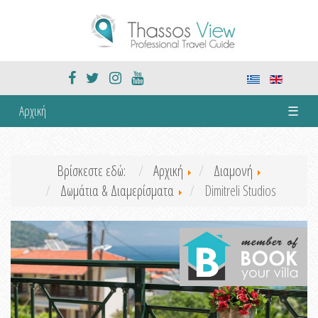
Αρχική
☰
Βρίσκεστε εδώ:
Αρχική
Διαμονή
Δωμάτια & Διαμερίσματα
Dimitreli Studios