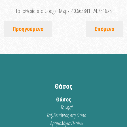
Τοποθεσία στο Google Maps:
40.665841, 24.761626
Προηγούμενο
Επόμενο
Θάσος
Θάσος
Το νησί
Ταξιδευόντας στη Θάσο
Δρομολόγια Πλοίων