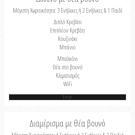
Μέγιστη Χωριτικότητα: 3 Ενήλικες ή 2 Ενήλικες & 1 Παιδί
Διπλό Κρεβάτι
Επιπλέον Κρεβάτι
Κουζινάκι
Μπάνιο
Μπαλκόνι
Θέα στο βουνό
Κλιματισμός
WiFi
Error
Διαμέρισμα με θέα βουνό