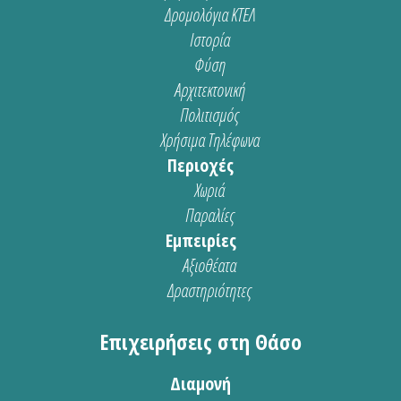
Δρομολόγια ΚΤΕΛ
Ιστορία
Φύση
Αρχιτεκτονική
Πολιτισμός
Χρήσιμα Τηλέφωνα
Περιοχές
Χωριά
Παραλίες
Εμπειρίες
Αξιοθέατα
Δραστηριότητες
Επιχειρήσεις στη Θάσο
Διαμονή