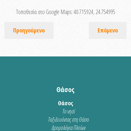
Τοποθεσία στο Google Maps:
40.715924, 24.754995
Προηγούμενο
Επόμενο
Θάσος
Θάσος
Το νησί
Ταξιδευόντας στη Θάσο
Δρομολόγια Πλοίων