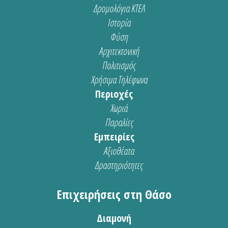
Δρομολόγια ΚΤΕΛ
Ιστορία
Φύση
Αρχιτεκτονική
Πολιτισμός
Χρήσιμα Τηλέφωνα
Περιοχές
Χωριά
Παραλίες
Εμπειρίες
Αξιοθέατα
Δραστηριότητες
Επιχειρήσεις στη Θάσο
Διαμονή