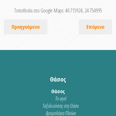
Τοποθεσία στο Google Maps:
40.715924, 24.754995
Προηγούμενο
Επόμενο
Θάσος
Θάσος
Το νησί
Ταξιδευόντας στη Θάσο
Δρομολόγια Πλοίων