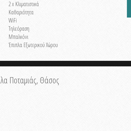
2 x Κλιματιστικά
Καθαριότητα
WiFi
Τηλεόραση
Μπαλκόνι
Έπιπλα Εξωτερικού Χώρου
κάλα Ποταμιάς, Θάσος