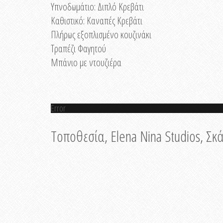
Υπνοδωμάτιο: Διπλό Κρεβάτι
Καθιστικό: Καναπές Κρεβάτι
Πλήρως εξοπλισμένο κουζινάκι
Τραπέζι Φαγητού
Μπάνιο με ντουζιέρα
Error
Τοποθεσία, Elena Nina Studios, Σ