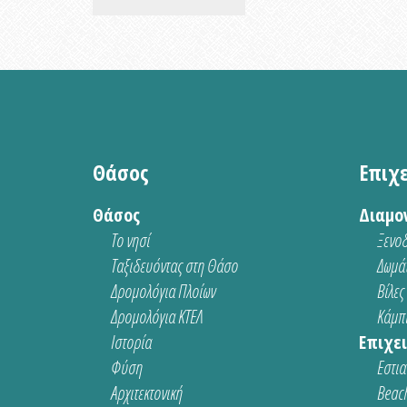
Θάσος
Επιχ
Θάσος
Διαμο
Το νησί
Ξενοδ
Ταξιδευόντας στη Θάσο
Δωμάτ
Δρομολόγια Πλοίων
Βίλες
Δρομολόγια ΚΤΕΛ
Κάμπι
Ιστορία
Επιχει
Φύση
Εστια
Αρχιτεκτονική
Beach