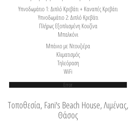
Υπνοδωμάτιο 1: Διπλό Κρεβάτι + Καναπές Κρεβάτι
Υπνοδωμάτιο 2: Διπλό Κρεβάτι
Πλήρως Εξοπλισμένη Κουζίνα
Μπαλκόνι
Μπάνιο με Ντουζιέρα
Κλιματισμός
Τηλεόραση
WiFi
Error
Τοποθεσία, Fani's Beach House, Λιμένας,
Θάσος