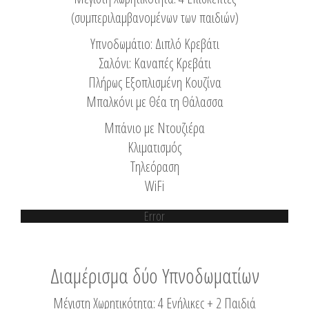
(συμπεριλαμβανομένων των παιδιών)
Υπνοδωμάτιο: Διπλό Κρεβάτι
Σαλόνι: Καναπές Κρεβάτι
Πλήρως Εξοπλισμένη Κουζίνα
Μπαλκόνι με Θέα τη Θάλασσα
Μπάνιο με Ντουζιέρα
Κλιματισμός
Τηλεόραση
WiFi
Error
Διαμέρισμα δύο Υπνοδωματίων
Μέγιστη Χωρητικότητα: 4 Ενήλικες + 2 Παιδιά