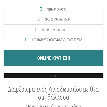
Λιμένας (Θάσος)
(0030) 698 765 8500
info@thassosrooms.com
00001619385, 00003448039, 00002773388
ONLINE ΚΡΑΤΗΣΗ!
Error
Διαμέρισμα ενός Υπνοδωματίου με θέα
στη θάλασσα
Μέγιστη Χωρητικότητα: 4 Eπισκέπτες